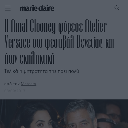
H Amal Clooney φόρεσε Atelier
Versace στο φεστιβάλ Βενετίας και
ήταν εκπληκτική
Τελικά η μητρότητα της πάει πολύ
από την
Mcteam
03/09/2017