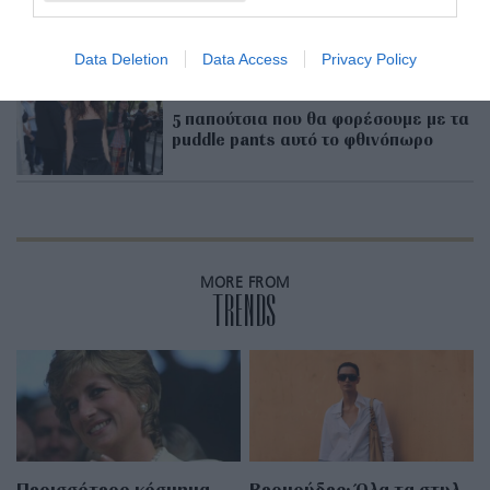
RELATED STORY
Data Deletion
Data Access
Privacy Policy
5 παπούτσια που θα φορέσουμε με τα
puddle pants αυτό το φθινόπωρο
MORE FROM
TRENDS
Περισσότερο κόσμημα
Βερμούδες: Όλα τα στυλ