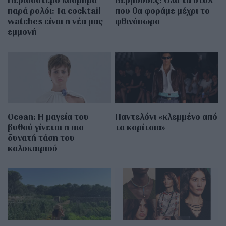
παρά ρολόι: Τα cocktail
που θα φοράμε μέχρι το
watches είναι η νέα μας
φθινόπωρο
εμμονή
Οcean: Η μαγεία του
Παντελόνι «κλεμμένο από
βυθού γίνεται η πιο
τα κορίτσια»
δυνατή τάση του
καλοκαιριού