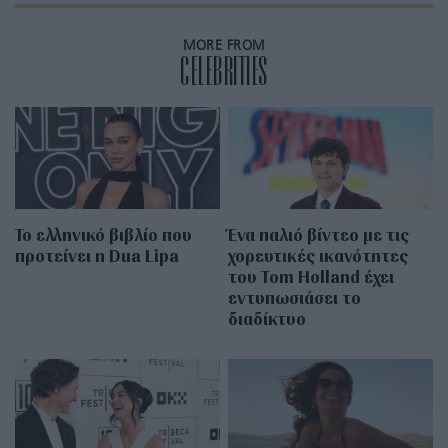
MORE FROM
CELEBRITIES
Το ελληνικό βιβλίο που
Ένα παλιό βίντεο με τις
προτείνει η Dua Lipa
χορευτικές ικανότητες
του Tom Holland έχει
εντυπωσιάσει το
διαδίκτυο