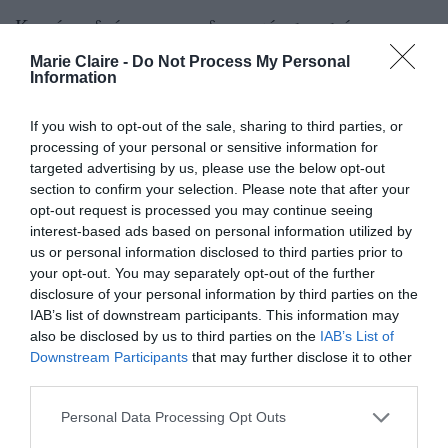
Κατά τη διάρκεια της διαμονής στο σπίτι, η
Rosie επέλεξε να φορέσει ένα κομψό μεταξωτό
Marie Claire -
Do Not Process My Personal
Information
πουκάμισο Michael Lo Sordo (με πολλά κουμπιά
ανοιχτά για να προσθέσει την χαλαρή αίσθηση)
If you wish to opt-out of the sale, sharing to third parties, or
και το συνδύασε με ένα chunky κολιέ από χρυσή
processing of your personal or sensitive information for
targeted advertising by us, please use the below opt-out
αλυσίδα. Μάζεψε τα μαλλιά της σε ένα messy
section to confirm your selection. Please note that after your
bun και απέφυγε εντελώς το μακιγιάζ.
opt-out request is processed you may continue seeing
interest-based ads based on personal information utilized by
https://www.instagram.com/p/B-LAyYEn4Wg/
us or personal information disclosed to third parties prior to
your opt-out. You may separately opt-out of the further
disclosure of your personal information by third parties on the
Αν λοιπόν ψάχνεις κι εσύ κάτι λίγο πιο έξυπνο
IAB’s list of downstream participants. This information may
από ένα hoodie για να φορέσεις στο σπίτι (αλλά
also be disclosed by us to third parties on the
IAB’s List of
Downstream Participants
that may further disclose it to other
κάτι εξίσου άνετο), τότε ένα μεταξωτό
third parties.
πουκάμισο τύπου pajama όπως της Rosie είναι η
Personal Data Processing Opt Outs
τέλεια επιλογή. Plus: είναι κατάλληλο για όλα: