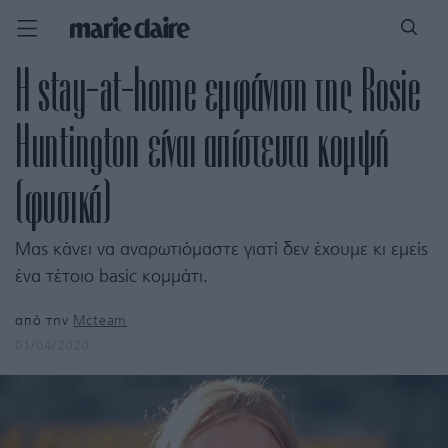
H stay-at-home εμφάνιση της Rosie
Huntington είναι απίστευτα κομψή
(φυσικά)
Μας κάνει να αναρωτιόμαστε γιατί δεν έχουμε κι εμείς
ένα τέτοιο basic κομμάτι.
από την
Mcteam
01/04/2020