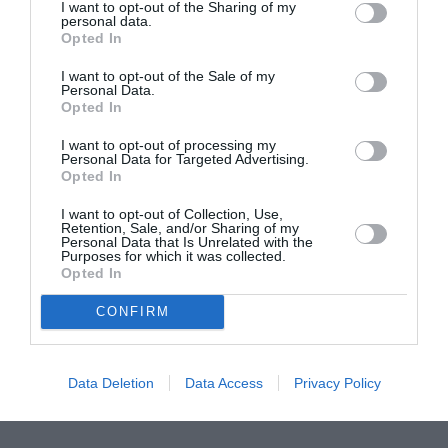
από επαγγελματικά zoom calls μέχρι
I want to opt-out of the Sharing of my
personal data.
διαδικτυακά ποτά με τους φίλους σου.
Opted In
I want to opt-out of the Sale of my
https://www.instagram.com/p/B-OJzBFHPpM/
Personal Data.
Opted In
I want to opt-out of processing my
Personal Data for Targeted Advertising.
Opted In
ADVERTISEMENT - CONTINUE READING BELOW
I want to opt-out of Collection, Use,
Retention, Sale, and/or Sharing of my
Personal Data that Is Unrelated with the
RELATED STORY
Purposes for which it was collected.
Opted In
CONFIRM
Γκαρνταρόμπα σε καραντίνα: Οι
celebrities μοιράζονται με το Marie
Claire τ’ αγαπημένα τους outfits
Data Deletion
Data Access
Privacy Policy