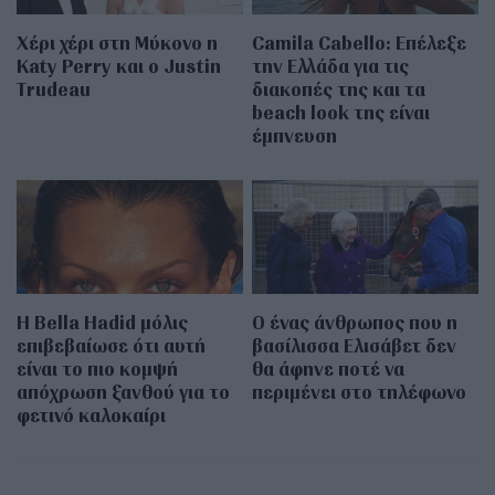
Χέρι χέρι στη Μύκονο η
Camila Cabello: Επέλεξε
Katy Perry και ο Justin
την Ελλάδα για τις
Trudeau
διακοπές της και τα
beach look της είναι
έμπνευση
Η Bella Hadid μόλις
Ο ένας άνθρωπος που η
επιβεβαίωσε ότι αυτή
βασίλισσα Ελισάβετ δεν
είναι το πιο κομψή
θα άφηνε ποτέ να
απόχρωση ξανθού για το
περιμένει στο τηλέφωνο
φετινό καλοκαίρι