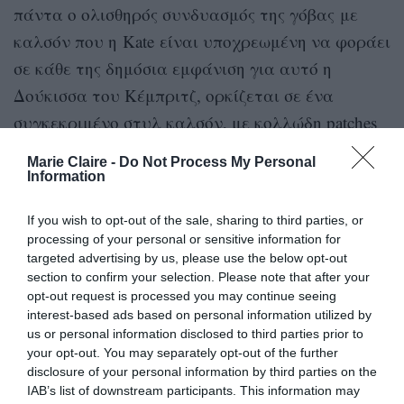
πάντα ο ολισθηρός συνδυασμός της γόβας με
καλσόν που η Κate είναι υποχρεωμένη να φοράει
σε κάθε της δημόσια εμφάνιση για αυτό η
Δούκισσα του Kέμπριτζ, ορκίζεται σε ένα
συγκεκριμένο στυλ καλσόν, με κολλώδη patches
στο κάτω μέρος των ποδιών, που εξασφαλίζουν
Marie Claire -
Do Not Process My Personal
το να μην γλιστρήσουν τα παπούτσια από τα
Information
πόδια της καθώς περπατά.
If you wish to opt-out of the sale, sharing to third parties, or
processing of your personal or sensitive information for
Τα καλσόν της είναι από το brand John Lewis,
targeted advertising by us, please use the below opt-out
κοστίζουν μόλις 7 ευρώ, και είναι διαθέσιμα στο
section to confirm your selection. Please note that after your
opt-out request is processed you may continue seeing
χρώμα του ποδιού, σε μαύρο και tan.
interest-based ads based on personal information utilized by
us or personal information disclosed to third parties prior to
your opt-out. You may separately opt-out of the further
disclosure of your personal information by third parties on the
IAB’s list of downstream participants. This information may