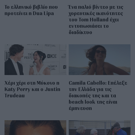
Το ελληνικό βιβλίο που
Ένα παλιό βίντεο με τις
προτείνει η Dua Lipa
χορευτικές ικανότητες
του Tom Holland έχει
εντυπωσιάσει το
διαδίκτυο
Χέρι χέρι στη Μύκονο η
Camila Cabello: Επέλεξε
Katy Perry και ο Justin
την Ελλάδα για τις
Trudeau
διακοπές της και τα
beach look της είναι
έμπνευση