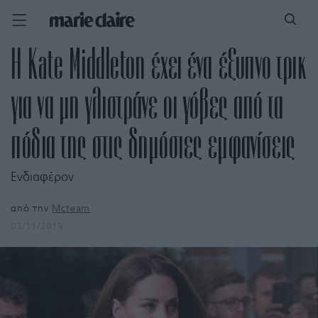
H Κate Middleton έχει ένα έξυπνο τρικ
για να μη γλιστράνε oι γόβες από τα
πόδια της στις δημόσιες εμφανίσεις
Ενδιαφέρον
από την
Mcteam
03/11/2019