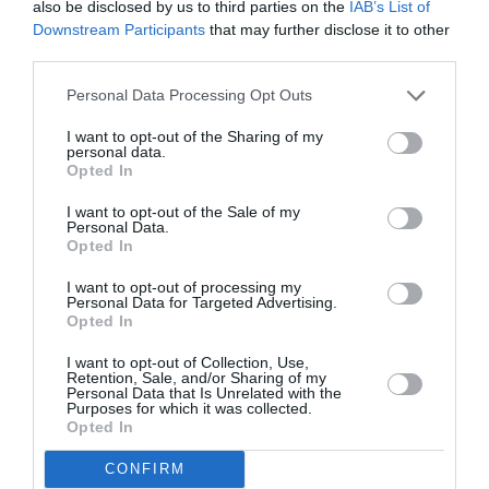
also be disclosed by us to third parties on the
IAB’s List of
Downstream Participants
that may further disclose it to other
third parties.
Personal Data Processing Opt Outs
I want to opt-out of the Sharing of my
personal data.
Opted In
Getty Images
To καλσόν είναι σίγουρα ένα όχι και τόσο cool αξεσουάρ της
I want to opt-out of the Sale of my
Δούκισσας. «Δεν θα δείτε ποτέ βασιλικό πρόσωπο με γυμνά
Personal Data.
πόδια», δήλωσε πρόσφατα η βασιλική ανταποκρίτρια Victoria
Opted In
Arbiter στο Insider. “Θα έλεγα ότι είναι πραγματικά ο μόνος
σκληρός, σταθερός κανόνας σε όλα όσα απαιτεί η
I want to opt-out of processing my
Personal Data for Targeted Advertising.
βασίλισσα”.
Opted In
I want to opt-out of Collection, Use,
Retention, Sale, and/or Sharing of my
Personal Data that Is Unrelated with the
Purposes for which it was collected.
Opted In
ADVERTISEMENT - CONTINUE READING BELOW
CONFIRM