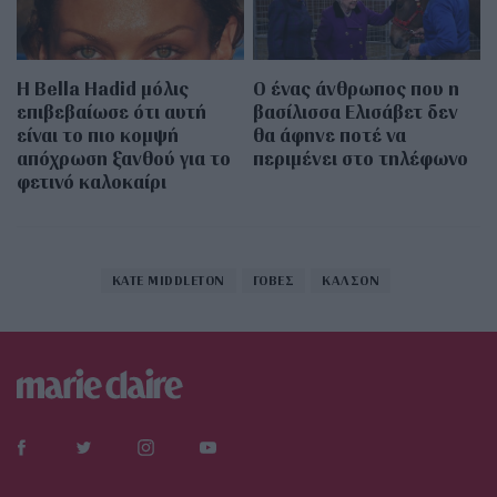
Η Bella Hadid μόλις
Ο ένας άνθρωπος που η
επιβεβαίωσε ότι αυτή
βασίλισσα Ελισάβετ δεν
είναι το πιο κομψή
θα άφηνε ποτέ να
απόχρωση ξανθού για το
περιμένει στο τηλέφωνο
φετινό καλοκαίρι
KATE MIDDLETON
ΓΟΒΕΣ
ΚΑΛΣΟΝ