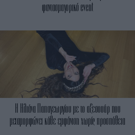
φαντασμαγορικό event
H Ηλιάνα Παπαγεωργίου με το αξεσουάρ που
μεταμορφώνει κάθε εμφάνιση χωρίς προσπάθεια