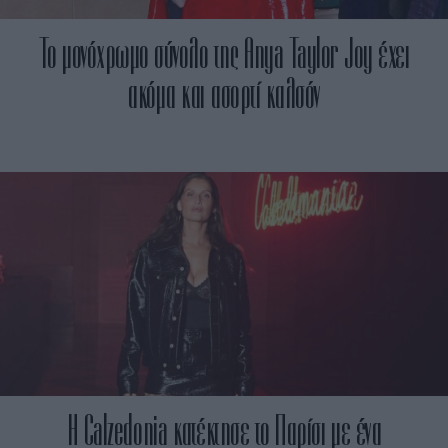
Το μονόχρωμο σύνολο της Anya Taylor Joy έχει
ακόμα και ασορτί καλσόν
Η Calzedonia κατέκτησε το Παρίσι με ένα