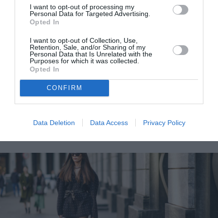
I want to opt-out of processing my
Personal Data for Targeted Advertising.
Opted In
I want to opt-out of Collection, Use,
Retention, Sale, and/or Sharing of my
Personal Data that Is Unrelated with the
Purposes for which it was collected.
Opted In
Mαύρο καλσόν: Οι ωραιότεροι συνδυασμοί για τον
CONFIRM
φετινό χειμώνα σύμφωνα με τις πασαρέλες της
σεζόν
Data Deletion
Data Access
Privacy Policy