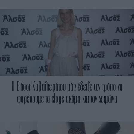
Η Βάσω Καβαλιεράτου μάς έδειξε τον τρόπο να
φορέσουμε τα clogs ακόμα και τον χειμώνα