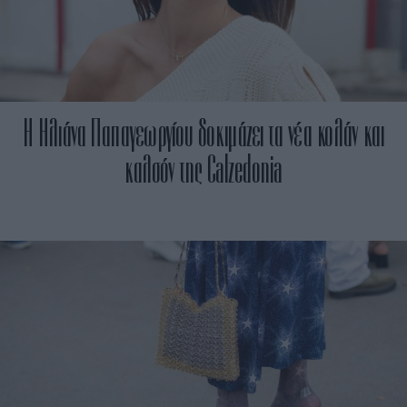
H Ηλιάνα Παπαγεωργίου δοκιμάζει τα νέα κολάν και
καλσόν της Calzedonia