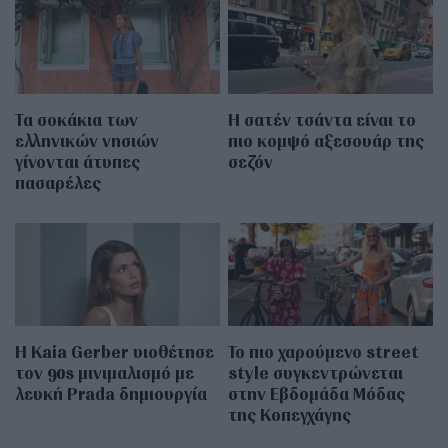
Τα σοκάκια των
Η σατέν τσάντα είναι το
ελληνικών νησιών
πιο κομψό αξεσουάρ της
γίνονται άτυπες
σεζόν
πασαρέλες
Η Kaia Gerber υιοθέτησε
Το πιο χαρούμενο street
τον 90s μινιμαλισμό με
style συγκεντρώνεται
λευκή Prada δημιουργία
στην Εβδομάδα Μόδας
της Κοπεγχάγης