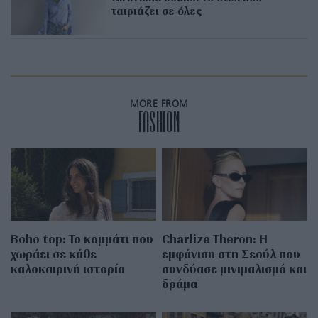
ταιριάζει σε όλες
MORE FROM
FASHION
Boho top: Το κομμάτι που
Charlize Theron: Η
χωράει σε κάθε
εμφάνιση στη Σεούλ που
καλοκαιρινή ιστορία
συνδύασε μινιμαλισμό και
δράμα