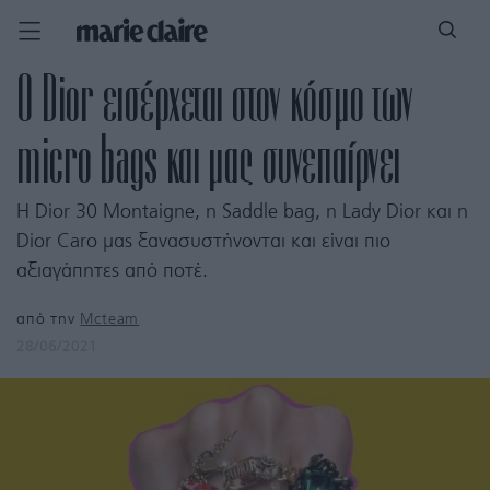
Ο Dior εισέρχεται στον κόσμο των
micro bags και μας συνεπαίρνει
Η Dior 30 Montaigne, η Saddle bag, η Lady Dior και η
Dior Caro μας ξανασυστήνονται και είναι πιο
αξιαγάπητες από ποτέ.
από την
Mcteam
28/06/2021