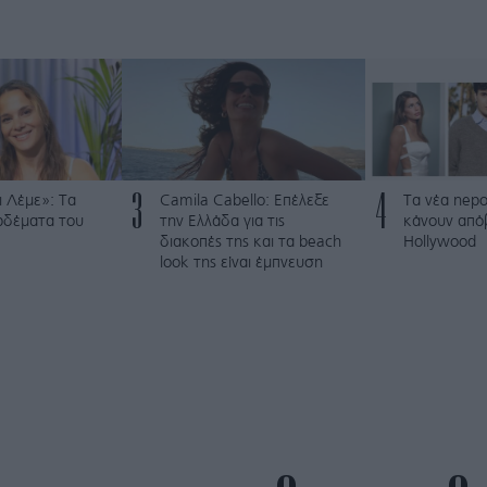
3
4
 Λέμε»: Τα
Camila Cabello: Επέλεξε
Τα νέα nepo
ρδέματα του
την Ελλάδα για τις
κάνουν από
διακοπές της και τα beach
Hollywood
look της είναι έμπνευση