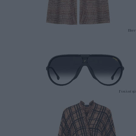
Παντ
Γυαλιά ηλί