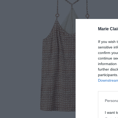
Marie Clai
If you wish 
sensitive in
confirm you
continue se
information 
further disc
participants
Downstream 
Persona
I want t
T