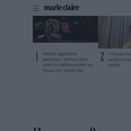
1
2
Passive aggressive
«Έχουμε και
behaviour: Μήπως είστε
μεγάλα μπε
εσείς το παθητικοεπιθετικό
έρωτα
άτομο στη σχέση σας;