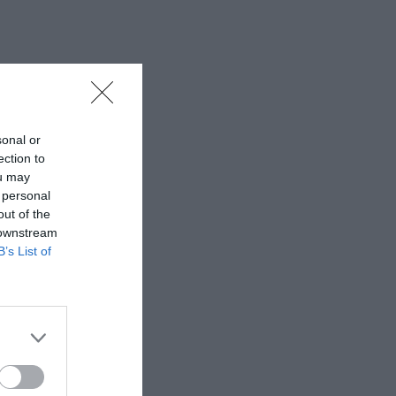
sonal or
ection to
ou may
 personal
out of the
 downstream
B’s List of