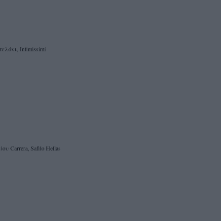
ελόνι, Ιntimissimi
ου Carrera, Safilo Hellas