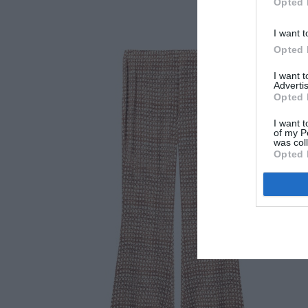
Opted 
I want t
Opted 
I want 
Advertis
Opted 
I want t
of my P
was col
Opted 