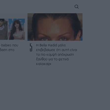
5
 babies που
Η Bella Hadid μόλις
βαση στο
επιβεβαίωσε ότι αυτή είναι
το πιο κομψή απόχρωση
ξανθού για το φετινό
καλοκαίρι