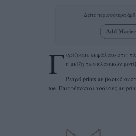
Δείτε περισσότερα άρ
Add Mariecl
Γ
υρίζουμε κεφάλαιο στις τά
η μείξη των κλασικών μοτί
Ρετρό prints με βασικό συ
toe. Επιτρέπονται τσάντες με pri