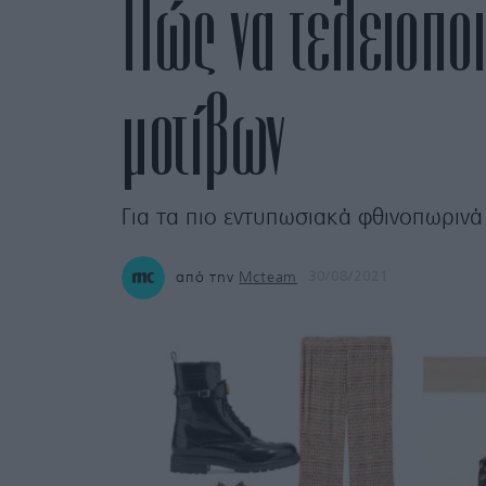
Πώς να τελειοποι
μοτίβων
Για τα πιο εντυπωσιακά φθινοπωρινά
από την
Mcteam
30/08/2021