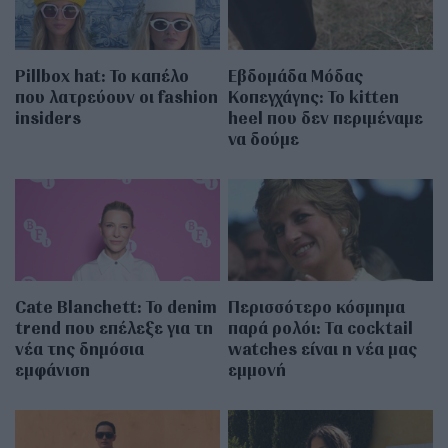
Pillbox hat: Το καπέλο
Εβδομάδα Μόδας
που λατρεύουν οι fashion
Κοπεγχάγης: Το kitten
insiders
heel που δεν περιμέναμε
να δούμε
Cate Blanchett: Το denim
Περισσότερο κόσμημα
trend που επέλεξε για τη
παρά ρολόι: Τα cocktail
νέα της δημόσια
watches είναι η νέα μας
εμφάνιση
εμμονή