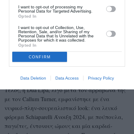
I want to opt-out of processing my
Personal Data for Targeted Advertising.
Opted In
I want to opt-out of Collection, Use,
Retention, Sale, and/or Sharing of my
Personal Data that Is Unrelated with the
Purposes for which it was collected.
Opted In
CONFIRM
Getty Images
Data Deletion
Data Access
Privacy Policy
Τέλος, η Dua Lipa, λίγο μετά τον αρραβώνα της
με τον Callum Turner, εμφανίστηκε με ένα
νυφικό-πλην-σουρεαλιστικό look: ένα λευκό
φόρεμα Schiaparelli Άνοιξη 2024, με πούπουλα,
παγιέτες, έντονους ώμους και μία καρδιά-