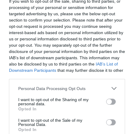
If you wish to opt-out of the sale, sharing to third parties, or
διακοσμημένο με κρόσσια, πέρλες και τους
processing of your personal or sensitive information for
targeted advertising by us, please use the below opt-out
χαρακτηριστικούς γλυπτικούς ώμους του οίκου.
section to confirm your selection. Please note that after your
Ωστόσο, η μεγαλύτερη έκπληξη ήταν το
opt-out request is processed you may continue seeing
interest-based ads based on personal information utilized by
αξεσουάρ: ένα ζωντανό κοράκι, ακουμπισμένο
us or personal information disclosed to third parties prior to
στο χέρι της.
your opt-out. You may separately opt-out of the further
disclosure of your personal information by third parties on the
IAB’s list of downstream participants. This information may
also be disclosed by us to third parties on the
IAB’s List of
Downstream Participants
that may further disclose it to other
third parties.
Personal Data Processing Opt Outs
I want to opt-out of the Sharing of my
personal data.
Opted In
I want to opt-out of the Sale of my
Personal Data.
Opted In