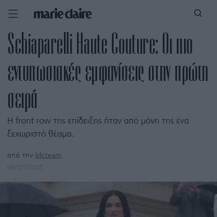
Schiaparelli Haute Couture: Οι πιο
εντυπωσιακές εμφανίσεις στην πρώτη
σειρά
Η front row της επίδειξης ήταν από μόνη της ένα
ξεχωριστό θέαμα.
από την
Mcteam
08/07/2025