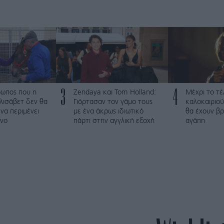
3
4
ρωπος που η
Zendaya και Tom Holland:
Μέχρι το τέ
λισάβετ δεν θα
Γιόρτασαν τον γάμο τους
καλοκαιριού
να περιμένει
με ένα άκρως ιδιωτικό
θα έχουν βρ
νο
πάρτι στην αγγλική εξοχή
αγάπη