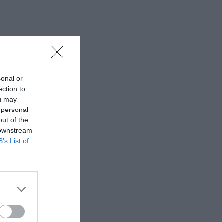
sonal or
ection to
ou may
 personal
out of the
 downstream
B’s List of