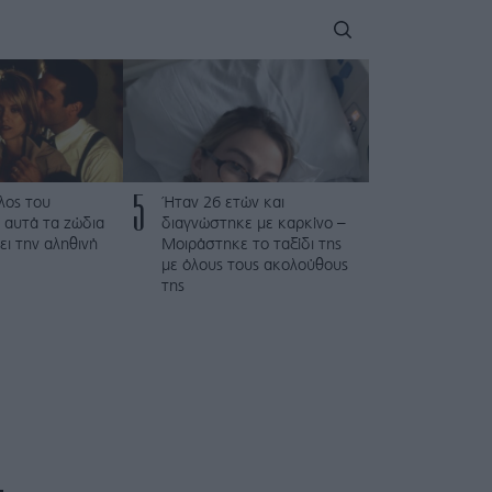
5
λος του
Ήταν 26 ετών και
 αυτά τα ζώδια
διαγνώστηκε με καρκίνο –
ει την αληθινή
Μοιράστηκε το ταξίδι της
με όλους τους ακολούθους
της