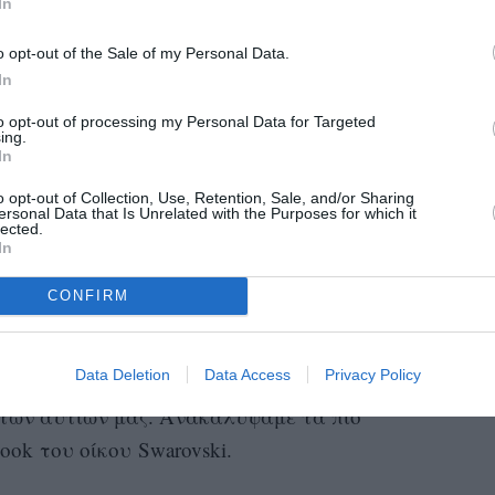
In
o opt-out of the Sale of my Personal Data.
In
to opt-out of processing my Personal Data for Targeted
ing.
In
o opt-out of Collection, Use, Retention, Sale, and/or Sharing
ersonal Data that Is Unrelated with the Purposes for which it
lected.
In
CONFIRM
Data Deletion
Data Access
Privacy Policy
ά σκουλαρίκια συνθέτουν μια συμφωνία
των αυτιών μας. Ανακαλύψαμε τα πιο
ok του οίκου Swarovski.