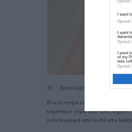
Opted 
I want t
Opted 
I want 
Advertis
Opted 
I want t
of my P
was col
Opted 
2) Σκουλαρίκια – Πολυέλαιοι
Ενα ζευγάρι εντυπωσιακά μακρι
καρατίων γύρω από τους λοβούς 
εντυπωσιακά από αυτά στο lookbo