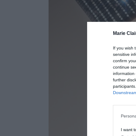
Marie Clai
If you wish 
sensitive in
confirm you
continue se
information 
further disc
participants
Downstream 
Persona
I want t