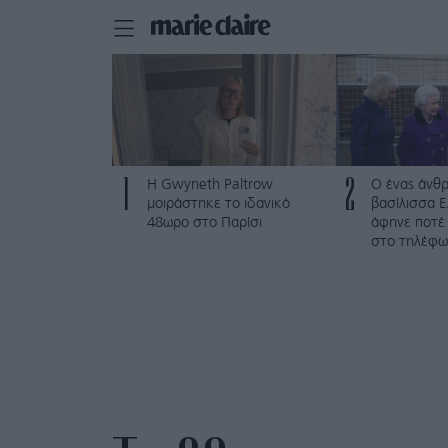
1
2
Η Gwyneth Paltrow
Ο ένας άνθ
μοιράστηκε το ιδανικό
βασίλισσα Ε
48ωρο στο Παρίσι
άφηνε ποτέ 
στο τηλέφω