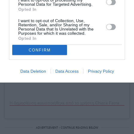
I want to opt-out of processing my
Personal Data for Targeted Advertising.
Opted In
I want to opt-out of Collection, Use,
Δείτε αυτή τη δημοσίευση στο Instagram.
Retention, Sale, and/or Sharing of my
Personal Data that Is Unrelated with the
Purposes for which it was collected.
Opted In
CONFIRM
Data Deletion
Data Access
Privacy Policy
Η δημοσίευση κοινοποιήθηκε από το χρήστη Chiara Ferragni ✨ (@chiaraferragni)
ADVERTISEMENT - CONTINUE READING BELOW