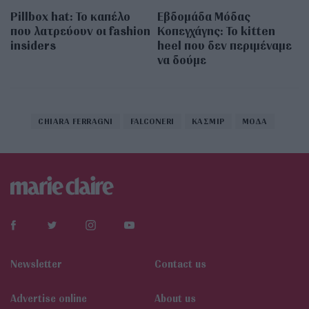
Pillbox hat: Το καπέλο
Εβδομάδα Μόδας
που λατρεύουν οι fashion
Κοπεγχάγης: Το kitten
insiders
heel που δεν περιμέναμε
να δούμε
CHIARA FERRAGNI
FALCONERI
ΚΑΣΜΙΡ
ΜΟΔΑ
Newsletter
Contact us
Αdvertise online
About us