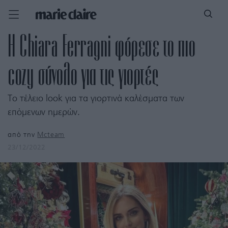
Η Chiara Ferragni φόρεσε το πιο
cozy σύνολο για τις γιορτές
Το τέλειο look για τα γιορτινά καλέσματα των
επόμενων ημερών.
από την
Mcteam
23/12/2022