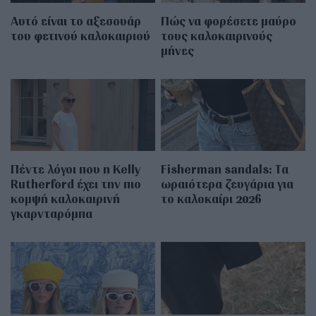
Αυτό είναι το αξεσουάρ
Πώς να φορέσετε μαύρο
του φετινού καλοκαιριού
τους καλοκαιρινούς
μήνες
Πέντε λόγοι που η Kelly
Fisherman sandals: Tα
Rutherford έχει την πιο
ωραιότερα ζευγάρια για
κομψή καλοκαιρινή
το καλοκαίρι 2026
γκαρνταρόμπα