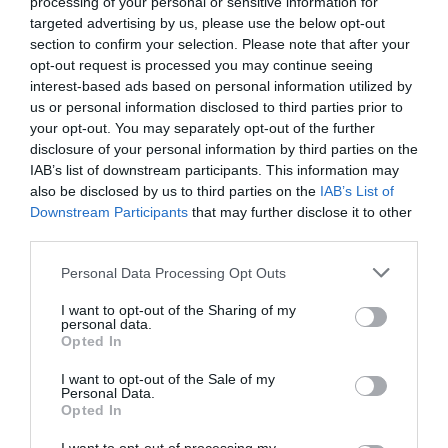
processing of your personal or sensitive information for
Απλά προσθέστε ένα μακρύ καμηλό παλτό και
targeted advertising by us, please use the below opt-out
είστε έτοιμη!
section to confirm your selection. Please note that after your
opt-out request is processed you may continue seeing
interest-based ads based on personal information utilized by
Δείτε την εμφάνιση της Chiara Ferragni:
us or personal information disclosed to third parties prior to
your opt-out. You may separately opt-out of the further
disclosure of your personal information by third parties on the
IAB’s list of downstream participants. This information may
also be disclosed by us to third parties on the
IAB’s List of
Downstream Participants
that may further disclose it to other
third parties.
Personal Data Processing Opt Outs
I want to opt-out of the Sharing of my
personal data.
Opted In
I want to opt-out of the Sale of my
Personal Data.
Opted In