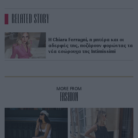
RELATED STORY
H Chiara Ferragni, η μητέρα και οι
αδερφές της, ποζάρουν φορώντας τα
νέα εσώρουχα της Intimissimi
MORE FROM
FASHION