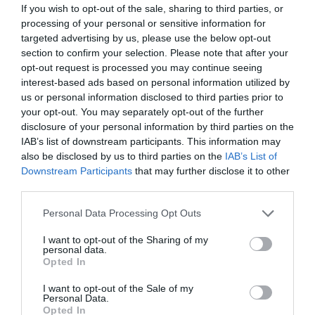
If you wish to opt-out of the sale, sharing to third parties, or
processing of your personal or sensitive information for
Λέων
targeted advertising by us, please use the below opt-out
section to confirm your selection. Please note that after your
opt-out request is processed you may continue seeing
Με την γενέθλια εποχή σας να ξεκινά σε λίγο
interest-based ads based on personal information utilized by
καιρό και την προσοχή να στρέφεται πάνω σας,
us or personal information disclosed to third parties prior to
your opt-out. You may separately opt-out of the further
σίγουρα δεν θέλετε να ακούσετε ότι μπορεί και
disclosure of your personal information by third parties on the
να χωρίσετε. Κι όμως. Η παρουσία του Άρη στον
IAB’s list of downstream participants. This information may
also be disclosed by us to third parties on the
IAB’s List of
Ταύρο δεν προκαλεί ευχάριστο κλίμα για εσάς.
Downstream Participants
that may further disclose it to other
Διατηρήστε την ψυχραιμία σας. Κανείς δεν
third parties.
εγγυάται πως θα συμβεί, αλλά κι αν συμβεί δεν
Personal Data Processing Opt Outs
είναι το τέλος του κόσμου. Η αντίθεση που θα
I want to opt-out of the Sharing of my
κάνει στις 28 Αυγούστου η Αφροδίτη με τον
personal data.
Opted In
Κρόνο, θα φέρει πολλές εντάσεις και οριστικούς
χωρισμούς. Ωστόσο, αυτό μπορεί να είναι και
I want to opt-out of the Sale of my
Personal Data.
καλό, αφού κάτι πιο όμορφο θα έρθει μετά στη
Opted In