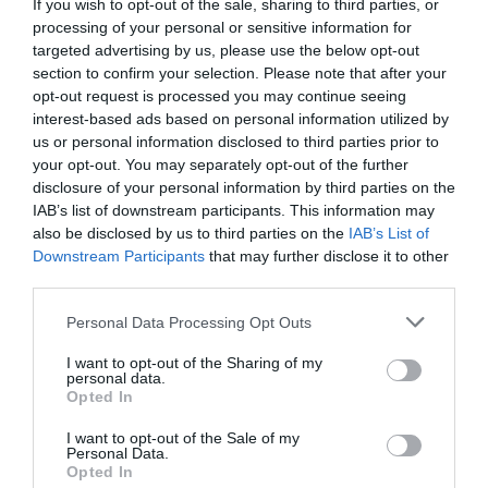
Σκορπιός
If you wish to opt-out of the sale, sharing to third parties, or
processing of your personal or sensitive information for
targeted advertising by us, please use the below opt-out
Ξεκινά ένα ταξίδι στον εσωτερικό σας κόσμο και
section to confirm your selection. Please note that after your
opt-out request is processed you may continue seeing
αντί να βυθιστείτε σε έναν φαύλο κύκλο
interest-based ads based on personal information utilized by
σκέψεων, η εποχή του Καρκίνου που ξεκινά 21
us or personal information disclosed to third parties prior to
Ιουνίου σάς βοηθά να επικεντρωθείτε σε ό,τι
your opt-out. You may separately opt-out of the further
disclosure of your personal information by third parties on the
είναι σημαντικό. Αυτή είναι η στιγμή να
IAB’s list of downstream participants. This information may
ξεκινήσετε ένα ταξίδι στον εσωτερικό σας
also be disclosed by us to third parties on the
IAB’s List of
Downstream Participants
that may further disclose it to other
κόσμο, να είστε ειλικρινής με τον εαυτό σας
third parties.
σχετικά με το τι αξίζει πραγματικά. Αφεθείτε
Personal Data Processing Opt Outs
στα συναισθήματά σας – εκείνα που κρατάτε
κρυφά και αφήστε τα να γίνουν ο χάρτης που
I want to opt-out of the Sharing of my
personal data.
θα σας οδηγήσει να μην φοβάστε να σκέφτεστε
Opted In
ακόμα και άτομα του παρελθόντος. Μην
I want to opt-out of the Sale of my
Personal Data.
φοβάστε να τιμήσετε όσα νιώθετε.
Opted In