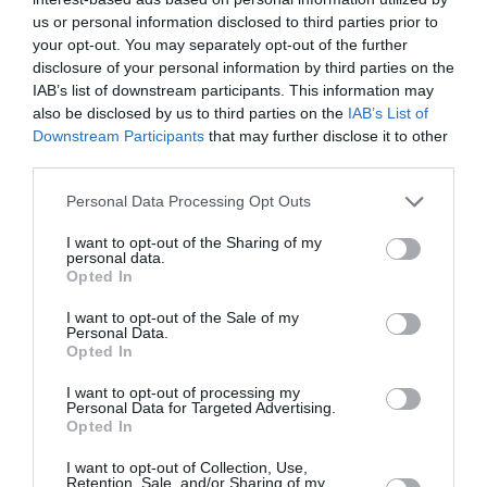
us or personal information disclosed to third parties prior to
Ταύρος
your opt-out. You may separately opt-out of the further
disclosure of your personal information by third parties on the
IAB’s list of downstream participants. This information may
Με τη Σελήνη στο ζώδιό μας, νιώθουμε αληθινή
also be disclosed by us to third parties on the
IAB’s List of
παρουσία και ισορροπία στη σχέση μας. Αυτή η
Downstream Participants
that may further disclose it to other
third parties.
περίοδος μας φέρνει την αγάπη που βασίζεται
στην ισότητα και την αμοιβαιότητα. Τώρα είναι
Personal Data Processing Opt Outs
η στιγμή να νιώσουμε πλήρεις και ασφαλείς με
I want to opt-out of the Sharing of my
personal data.
τον σύντροφό μας. Η αρμονία και η
Opted In
σταθερότητα κάνουν τη σχέση μας πιο δυνατή
I want to opt-out of the Sale of my
από ποτέ.
Personal Data.
Opted In
Ιχθύες
I want to opt-out of processing my
Personal Data for Targeted Advertising.
Opted In
Η περίοδος που ξεκινά από σήμερα μας φέρνει
όνειρα και ρομαντισμό στην αγάπη. Η βαθιά
I want to opt-out of Collection, Use,
Retention, Sale, and/or Sharing of my