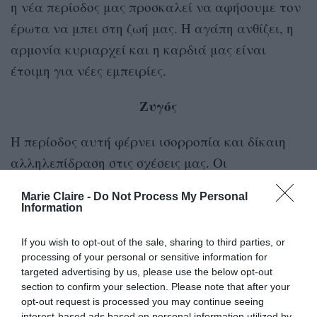
η νέα περίοδος μας προσκαλεί να αφήσουμε τον
έρωτα να μπει στη ζωή μας. Η αγάπη ανθίζει, η
αρμονία κυριαρχεί και η καρδιά μας είναι
έτοιμη για νέες εμπειρίες.
Ζυγός
Η περίοδος αυτή φέρνει ισορροπία και δίκαιη
αλληλεπίδραση στις σχέσεις μας. Οι
συναισθηματικές ανταλλαγές γίνονται πιο
Marie Claire -
Do Not Process My Personal
εύκολες και η σχέση μας, είτε ξεκινά τώρα είτε
Information
συνεχίζεται, μας δίνει αίσθηση αρμονίας. Δεν
If you wish to opt-out of the sale, sharing to third parties, or
υπάρχουν παιχνίδια εξουσίας και αυτό μας
processing of your personal or sensitive information for
χαροποιεί. Από σήμερα μπορούμε να νιώσουμε
targeted advertising by us, please use the below opt-out
section to confirm your selection. Please note that after your
ότι η αγάπη μας είναι αληθινά αμοιβαία και ότι
opt-out request is processed you may continue seeing
υπάρχει χώρος για να εξελιχθεί.
interest-based ads based on personal information utilized by