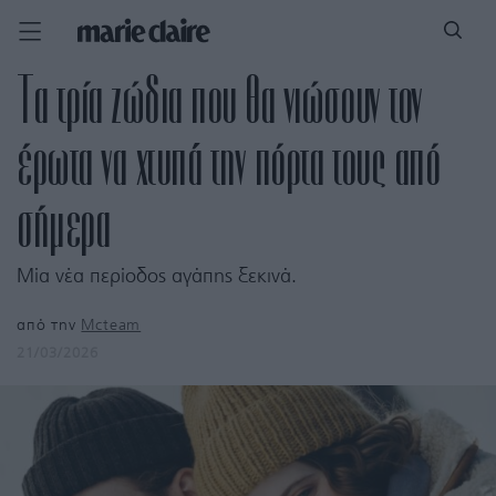
Τα τρία ζώδια που θα νιώσουν τον
έρωτα να χτυπά την πόρτα τους από
σήμερα
Μία νέα περίοδος αγάπης ξεκινά.
από την
Mcteam
21/03/2026