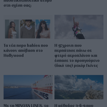
παθητικοεπιθετικό άτομο
στη σχέση σας;
Τα νέα nepo babies που
Η 97χρονη που
κάνουν απόβαση στο
περπάτησε πάνω σε
Hollywood
φτερό αεροπλάνου και
έσπασε το προηγούμενο
(δικό της) ρεκόρ Γκίνες
Με τη MINOAN LINES, το
Η μέθοδος 3-6-9 που