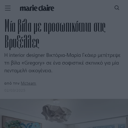
Μία βίλα με προσωπικότητα στις
Βρυξέλλες
Η interior designer Βικτόρια-Μαρία Γκάιερ μετέτρεψε
τη βίλα «Gregory» σε ένα σοφιστικέ σκηνικό για μία
πενταμελή οικογένεια.
από την
Mcteam
02/03/2025