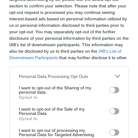
section to confirm your selection. Please note that after your
opt-out request is processed you may continue seeing
Η ευρύχωρη τραπεζαρία με το επιβλητικό οβάλ
interest-based ads based on personal information utilized by
τραπέζι και τις vintage βιεννέζικες καρέκλες
us or personal information disclosed to third parties prior to
μοιάζει να περιμένει ανυπόμονα τους
your opt-out. You may separately opt-out of the further
disclosure of your personal information by third parties on the
καλεσμένους για να τους εντυπωσιάσει με
IAB’s list of downstream participants. This information may
εδέσματα. Η κουζίνα, που σχεδιάστηκε σύμφωνα
also be disclosed by us to third parties on the
IAB’s List of
Downstream Participants
that may further disclose it to other
με τους κανόνες που ορίζουν τα σύγχρονα
third parties.
πρότυπα και αποτελεί το κέντρο του σπιτιού,
Personal Data Processing Opt Outs
είναι απλή, όμορφη και λειτουργική για να
εξυπηρετεί τις απαιτήσεις της καθημερινότητας.
I want to opt-out of the Sharing of my
personal data.
Opted In
I want to opt-out of the Sale of my
Personal Data.
Opted In
I want to opt-out of processing my
Personal Data for Targeted Advertising.