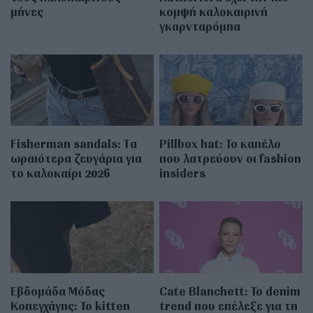
μήνες
κομψή καλοκαιρινή
γκαρνταρόμπα
Fisherman sandals: Tα
Pillbox hat: Το καπέλο
ωραιότερα ζευγάρια για
που λατρεύουν οι fashion
το καλοκαίρι 2026
insiders
Εβδομάδα Μόδας
Cate Blanchett: Το denim
Κοπεγχάγης: Το kitten
trend που επέλεξε για τη