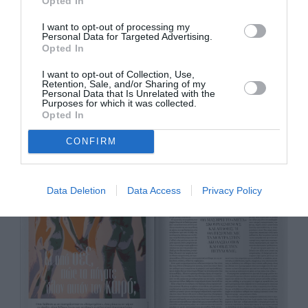
Opted In
I want to opt-out of processing my
Όμως και οι σχέσεις πέρασαν και περνούν τη
Personal Data for Targeted Advertising.
Opted In
μεγαλύτερη ίσως κρίση στην ιστορία.
Τι έγινε με το σεξ στην καραντίνα; Πώς
I want to opt-out of Collection, Use,
Retention, Sale, and/or Sharing of my
συνευρίσκονταν οι μη δεσμευμένοι και πόσο
Personal Data that Is Unrelated with the
Purposes for which it was collected.
κουράστηκαν τα ζευγάρια;
Opted In
CONFIRM
Data Deletion
Data Access
Privacy Policy