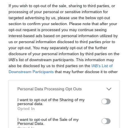
If you wish to opt-out of the sale, sharing to third parties, or
Δεν είναι η συνεπιμέλεια ένα ζητούμενο του
processing of your personal or sensitive information for
φεμινισμού; Τι μπορεί να πάει λάθος; Έχουμε
targeted advertising by us, please use the below opt-out
section to confirm your selection. Please note that after your
ένα πολύ ενδιαφέρον ρεπορτάζ με μαρτυρίες
opt-out request is processed you may continue seeing
και επιστημονικές απόψεις.
interest-based ads based on personal information utilized by
us or personal information disclosed to third parties prior to
your opt-out. You may separately opt-out of the further
disclosure of your personal information by third parties on the
IAB’s list of downstream participants. This information may
also be disclosed by us to third parties on the
IAB’s List of
Downstream Participants
that may further disclose it to other
third parties.
Personal Data Processing Opt Outs
I want to opt-out of the Sharing of my
personal data.
Opted In
I want to opt-out of the Sale of my
Personal Data.