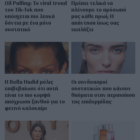
Oil Pulling: To viral trend
Πρέπει τελικά να
του Tik-Tok που
πλένουμε το πρόσωπό
υπόσχεται πιο λευκά
μας κάθε πρωί; Η
δόντια με ένα μόνο
απάντηση ίσως σας
συστατικό
εκπλήξει
Η Bella Hadid μόλις
Οι συνδυασμοί
επιβεβαίωσε ότι αυτή
συστατικών που κάνουν
είναι το πιο κομψή
θαύματα στην περιποίηση
απόχρωση ξανθού για το
της επιδερμίδας
φετινό καλοκαίρι