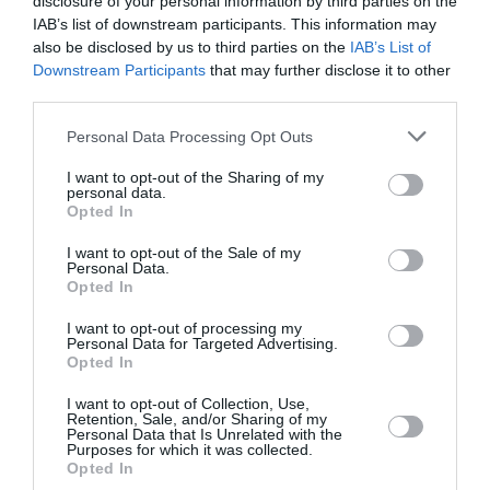
disclosure of your personal information by third parties on the
IAB’s list of downstream participants. This information may
Γιορτάζοντας το μήνα της γυναίκας,
also be disclosed by us to third parties on the
IAB’s List of
Downstream Participants
that may further disclose it to other
αφηγούμαστε μία ξεχωριστή ιστορία μόδας με
third parties.
πρωταγωνίστριες 12 μοντέλα από διαφορετικά
Personal Data Processing Opt Outs
μέρη του κόσμου που φωτογραφίζονται
I want to opt-out of the Sharing of my
αποκλειστικά για το Marie Claire στην Αθήνα από
personal data.
5 φωτογράφους που αποτυπώνουν την ανησυχία
Opted In
της νιότης
I want to opt-out of the Sale of my
Personal Data.
Opted In
I want to opt-out of processing my
Personal Data for Targeted Advertising.
Opted In
I want to opt-out of Collection, Use,
Retention, Sale, and/or Sharing of my
Personal Data that Is Unrelated with the
Purposes for which it was collected.
Opted In