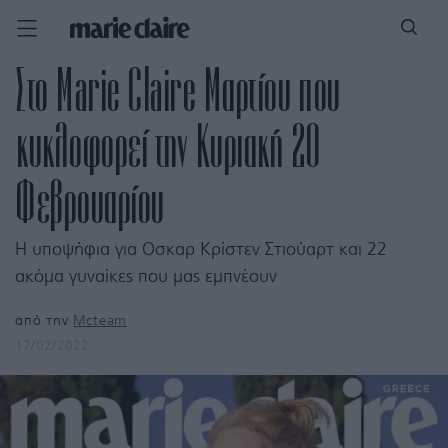
Στο Marie Claire Μαρτίου που
κυκλοφορεί την Κυριακή 20
Φεβρουαρίου
Η υποψήφια για Οσκαρ Κρίστεν Στιούαρτ και 22
ακόμα γυναίκες που μας εμπνέουν
από την
Mcteam
17/02/2022