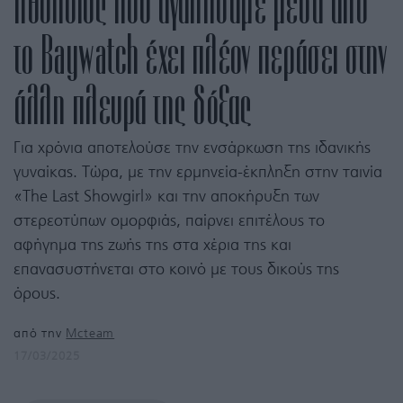
ηθοποιός που αγαπήσαμε μέσα από
το Baywatch έχει πλέον περάσει στην
άλλη πλευρά της δόξας
Για χρόνια αποτελούσε την ενσάρκωση της ιδανικής
γυναίκας. Τώρα, με την ερμηνεία-έκπληξη στην ταινία
«The Last Showgirl» και την αποκήρυξη των
στερεοτύπων ομορφιάς, παίρνει επιτέλους το
αφήγημα της ζωής της στα χέρια της και
επανασυστήνεται στο κοινό με τους δικούς της
όρους.
από την
Mcteam
17/03/2025
ΤΟΓΡΑΦΙΑ: TRUNK ARCHIVE