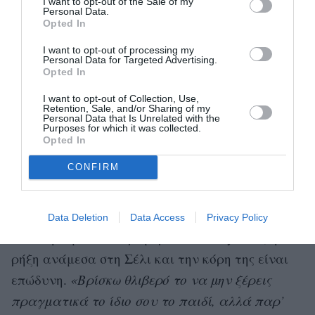
I want to opt-out of the Sale of my
χαρακτήρες, αυτές τις καρικατούρες ως μέρος
Personal Data.
Opted In
του προβλήματος. Μου αρέσει που η ταινία
I want to opt-out of processing my
δείχνει όλες τις γυναίκες στο ίδιο σταυροδρόμι
Personal Data for Targeted Advertising.
Opted In
της ζωής, αλλά και το πώς δημιουργούμε
οικογένειες στον επαγγελματικό μας χώρο.
I want to opt-out of Collection, Use,
Retention, Sale, and/or Sharing of my
Αυτός ο κόσμος ήταν εντελώς καινούριος για
Personal Data that Is Unrelated with the
Purposes for which it was collected.
μένα»
.
Opted In
CONFIRM
Για την Αντερσον, που εγκατέλειψε συνειδητά
Χόλιγουντ
για να
το
(και τον Τόμι Λι)
αφοσιωθεί στην ανατροφή των δύο γιων
που
Data Deletion
Data Access
Privacy Policy
απέκτησε με τον ντράμερ των Mötley Crue, η
ρήξη ανάμεσα στη Σέλι και την κόρη της είναι
επώδυνη.
«Βρίσκω θλιβερό το να μην ξέρεις
πραγματικά το ίδιο σου το παιδί, αλλά παρ’