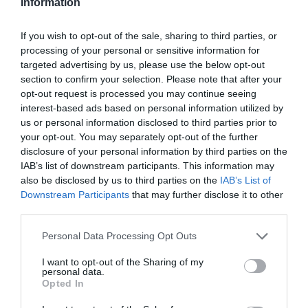
Information
θέαμα δεν αποτελεί σημάδι παρακμής ούτε
If you wish to opt-out of the sale, sharing to third parties, or
περασμένα μεγαλεία, αλλά ύψιστο
processing of your personal or sensitive information for
καλλιτεχνικό κάλεσμα του οποίου η διακοπή
targeted advertising by us, please use the below opt-out
ισούται με το θάνατο της δημιουργικότητας. Το
section to confirm your selection. Please note that after your
opt-out request is processed you may continue seeing
κατέβασμα της παραγωγής την αναγκάζει να
interest-based ads based on personal information utilized by
διορθώσει τη σχέση με την αποξενωμένη κόρη
us or personal information disclosed to third parties prior to
your opt-out. You may separately opt-out of the further
της (που υποδύεται η Μπίλι Λουρντ), που συχνά
disclosure of your personal information by third parties on the
ερχόταν σε δεύτερη μοίρα σε σχέση με την
IAB’s list of downstream participants. This information may
also be disclosed by us to third parties on the
IAB’s List of
καριέρα και την επαγγελματική της οικογένεια.
Downstream Participants
that may further disclose it to other
third parties.
«Το ενδιαφέρον στοιχείο στη Σέλι είναι ότι έχει
μητρικά αισθήματα απέναντι στις νεότερες
Personal Data Processing Opt Outs
συναδέλφους της, αλλά έχει απομακρυνθεί από
I want to opt-out of the Sharing of my
personal data.
το δικό της παιδί. Οι γυναίκες είναι κομμάτι η
Opted In
μία της άλλης. Θεωρούμε αυτούς τους