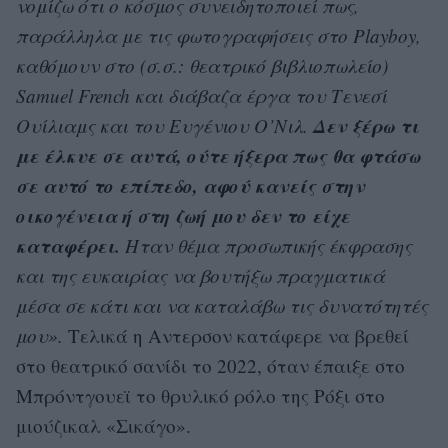
νομίζω ότι ο κόσμος συνειδητοποιεί πως,
παράλληλα με τις φωτογραφήσεις στο Playboy,
καθόμουν στο (σ.σ.: θεατρικό βιβλιοπωλείο)
Samuel French και διάβαζα έργα του Τενεσί
Δεν ξέρω τι
Ουίλιαμς και του Ευγένιου Ο’Νιλ.
με έλκυε σε αυτά, ούτε ήξερα πως θα φτάσω
σε αυτό το επίπεδο, αφού κανείς στην
οικογένεια ή στη ζωή μου δεν το είχε
καταφέρει.
Ηταν θέμα προσωπικής έκφρασης
και της ευκαιρίας να βουτήξω πραγματικά
μέσα σε κάτι και να καταλάβω τις δυνατότητές
μου».
Τελικά η Αντερσον κατάφερε να βρεθεί
στο θεατρικό σανίδι το 2022, όταν έπαιξε στο
Μπρόντγουεϊ το θρυλικό ρόλο της Ρόξι στο
μιούζικαλ «Σικάγο».