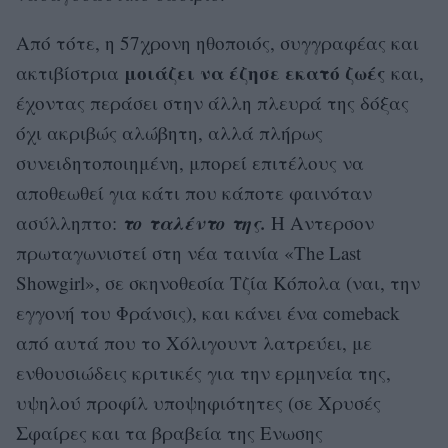
Aπό τότε, η 57χρονη ηθοποιός, συγγραφέας και
μοιάζει να έζησε εκατό ζωές
ακτιβίστρια
και,
έχοντας περάσει στην άλλη πλευρά της δόξας
όχι ακριβώς αλώβητη, αλλά πλήρως
συνειδητοποιημένη, μπορεί επιτέλους να
αποθεωθεί για κάτι που κάποτε φαινόταν
το ταλέντο της.
ασύλληπτο:
Η Αντερσον
πρωταγωνιστεί στη νέα ταινία «The Last
Showgirl», σε σκηνοθεσία Τζία Κόπολα (ναι, την
εγγονή του Φράνσις), και κάνει ένα comeback
από αυτά που το Χόλιγουντ λατρεύει, με
ενθουσιώδεις κριτικές για την ερμηνεία της,
υψηλού προφίλ υποψηφιότητες (σε Χρυσές
Σφαίρες και τα βραβεία της Ενωσης