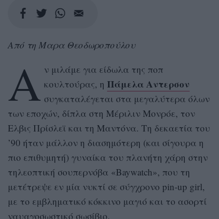
Από τη Μαρα Θεοδωροπούλου
Α
ν μιλάμε για είδωλα της ποπ
Πάμελα Αντερσον
κουλτούρας, η
συγκαταλέγεται στα μεγαλύτερα όλων
των εποχών, δίπλα στη Μέριλιν Μονρόε, τον
Ελβις Πρίσλεϊ και τη Μαντόνα. Τη δεκαετία του
’90 ήταν μάλλον η διασημότερη (και σίγουρα η
πιο επιθυμητή) γυναίκα του πλανήτη χάρη στην
τηλεοπτική σουπερνόβα «Baywatch», που τη
μετέτρεψε εν μία νυκτί σε σύγχρονο pin-up girl,
με το εμβληματικό κόκκινο μαγιό και το ασορτί
ναυαγοσωστικό σωσίβιο.