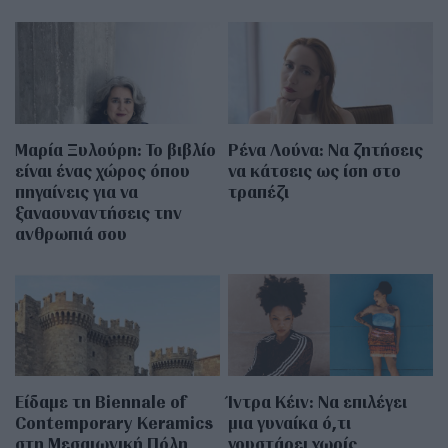
Μαρία Ξυλούρη: Το βιβλίο
Ρένα Λούνα: Να ζητήσεις
είναι ένας χώρος όπου
να κάτσεις ως ίση στο
πηγαίνεις για να
τραπέζι
ξανασυναντήσεις την
ανθρωπιά σου
Είδαμε τη Biennale of
Ίντρα Κέιν: Να επιλέγει
Contemporary Keramics
μια γυναίκα ό,τι
στη Μεσαιωνική Πόλη
γουστάρει χωρίς