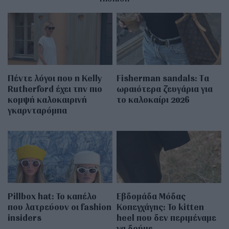
Πέντε λόγοι που η Kelly
Fisherman sandals: Tα
Rutherford έχει την πιο
ωραιότερα ζευγάρια για
κομψή καλοκαιρινή
το καλοκαίρι 2026
γκαρνταρόμπα
Pillbox hat: Το καπέλο
Εβδομάδα Μόδας
που λατρεύουν οι fashion
Κοπεγχάγης: Το kitten
insiders
heel που δεν περιμέναμε
να δούμε