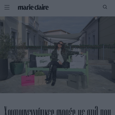
Χριστουγεννιάτικες αγορές με στιλ που