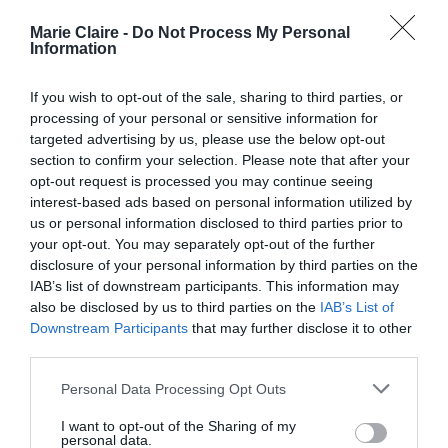
Marie Claire -
Do Not Process My Personal
Information
Όμως, το πιο εντυπωσιακό σύνολο για το
If you wish to opt-out of the sale, sharing to third parties, or
processing of your personal or sensitive information for
πρωτοχρονιάτικο ρεβεγιόν, δεν θα μπορούσε να
targeted advertising by us, please use the below opt-out
είναι άλλο από το κατακόκκινο, βελούδινο σετ
section to confirm your selection. Please note that after your
κοστουμιού που δοκίμασα στο κατάστημα
Zadig
opt-out request is processed you may continue seeing
interest-based ads based on personal information utilized by
& Voltaire
. Συνδυάστηκε άψογα με μία μαύρη,
us or personal information disclosed to third parties prior to
oversised
γoύνα
, μαύρες γόβες αλλά και μία
your opt-out. You may separately opt-out of the further
disclosure of your personal information by third parties on the
οποιαδήποτε τσάντα από τις αμέτρητες
IAB’s list of downstream participants. This information may
επιλογές που προσφέρει το brand.
also be disclosed by us to third parties on the
IAB’s List of
Downstream Participants
that may further disclose it to other
third parties.
Personal Data Processing Opt Outs
I want to opt-out of the Sharing of my
personal data.