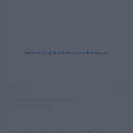
Δείτε αυτή τη δημοσίευση στο Instagram.
Η δημοσίευση κοινοποιήθηκε από το χρήστη Marie Claire Greece (@marieclairegreece)