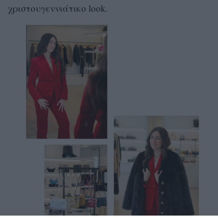
χριστουγεννιάτικο look.