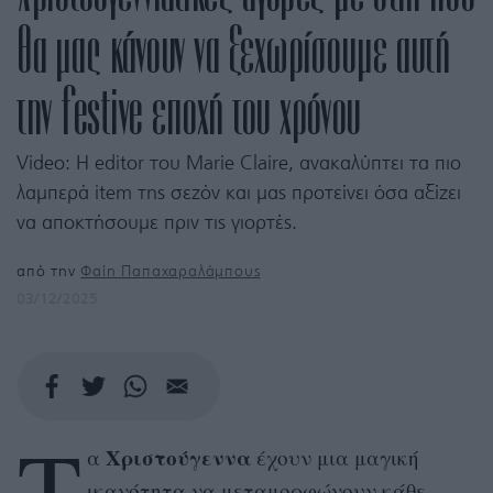
θα μας κάνουν να ξεχωρίσουμε αυτή
την festive εποχή του χρόνου
Video: Η editor του Marie Claire, ανακαλύπτει τα πιο
λαμπερά item της σεζόν και μας προτείνει όσα αξίζει
να αποκτήσουμε πριν τις γιορτές.
από την
Φαίη Παπαχαραλάμπους
03/12/2025
Τ
Χριστούγεννα
α
έχουν μια μαγική
ικανότητα να μεταμορφώνουν κάθε