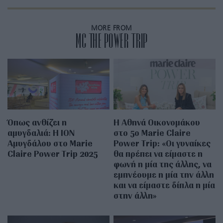
MORE FROM
MC THE POWER TRIP
Όπως ανθίζει η
Η Αθηνά Οικονομάκου
αμυγδαλιά: Η ΙΟΝ
στο 5o Marie Claire
Αμυγδάλου στο Marie
Power Trip: «Oι γυναίκες
Claire Power Trip 2025
θα πρέπει να είμαστε η
φωνή η μία της άλλης, να
εμπνέουμε η μία την άλλη
και να είμαστε δίπλα η μία
στην άλλη»