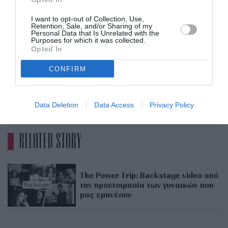
απλά: Ακολούθησε στο Instagram το
@marieclairegreece και άφησε ένα σχόλιο για τη
I want to opt-out of Collection, Use,
Retention, Sale, and/or Sharing of my
δύναμη της γυναίκας. Oι 20 τυχερές θ’
Personal Data that Is Unrelated with the
Purposes for which it was collected.
ανακοινωθούν τη Δευτέρα. Καλή επιτυχία
Opted In
CONFIRM
https://www.instagram.com/p/B2jJEfnoeKl/
ADVERTISEMENT - CONTINUE READING BELOW
Data Deletion
Data Access
Privacy Policy
RELATED STORY
The Power Trip: Backstage video από
την προετοιμασία των γυναικών που
μας εμπνέουν