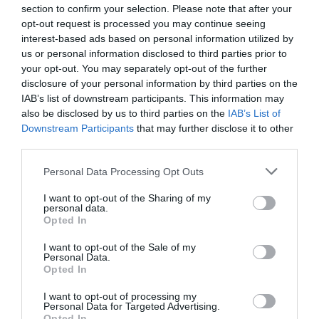
διήμερο. Στόχος και σκοπός του Power Trip είναι
section to confirm your selection. Please note that after your
opt-out request is processed you may continue seeing
να αναδειχθεί η πολύπλευρη διάσταση της
interest-based ads based on personal information utilized by
δύναμης της γυναίκας, να απαντηθούν
us or personal information disclosed to third parties prior to
your opt-out. You may separately opt-out of the further
ερωτήματα για την ενδυνάμωση, την ισότητα,
disclosure of your personal information by third parties on the
τους νέους στόχους του φεμινισμού και την αξία
IAB’s list of downstream participants. This information may
also be disclosed by us to third parties on the
IAB’s List of
της αλληλοϋποστήριξης. Iσχυρές γυναίκες
Downstream Participants
that may further disclose it to other
μοιράζονται πετυχημένες πρακτικές
third parties.
management, τα νέα trends στον εργασιασκό χώρο
Personal Data Processing Opt Outs
και τους δρόμους που ανοίγονται για τις
I want to opt-out of the Sharing of my
γυναίκες στην ηγεσία.
personal data.
Opted In
Oι αναγνώστριες του Marie Claire, έχουν την
I want to opt-out of the Sale of my
Personal Data.
ευκαιρία να παρακολουθήσουν από κοντά τη
Opted In
σύνοδο κορυφής, παίρνοντας μέρος στο
I want to opt-out of processing my
διαγωνισμό του Instagram. Τα βήματα είναι
Personal Data for Targeted Advertising.
Opted In