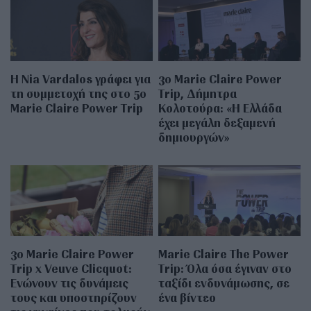
Η Nia Vardalos γράφει για
3ο Marie Claire Power
τη συμμετοχή της στο 5ο
Trip, Δήμητρα
Marie Claire Power Trip
Κολοτούρα: «Η Ελλάδα
έχει μεγάλη δεξαμενή
δημιουργών»
3ο Marie Claire Power
Marie Claire The Power
Trip x Veuve Clicquot:
Trip: Όλα όσα έγιναν στο
Ενώνουν τις δυνάμεις
ταξίδι ενδυνάμωσης, σε
τους και υποστηρίζουν
ένα βίντεο