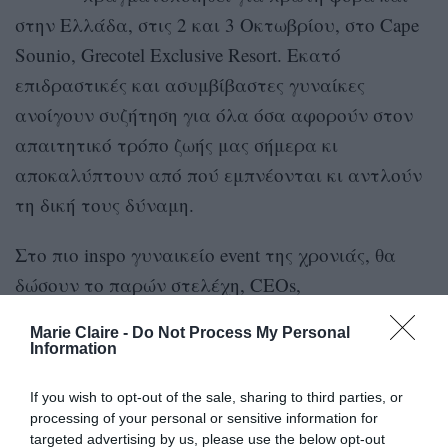
στην Ελλάδα, στις 2 και 3 Οκτωβρίου, στο Cape
Sounio, Grecotel Exclusive Resort. Εκατό
επιδραστικές και ασυμβίβαστες γυναίκες
ανοίγουν συζήτηση για όλα όσα αφορούν στον
απαιτητικό τρόπο ζωής μας σήμερα κι
αποκαλύπτουν από πού εμπνέονται κι αντλούν
τη δική τους δύναμη.
Στο πιο inspo γυναικείο event της χρονιάς, θα
δώσουν το παρών στελέχη, CEOs,
επιχειρηματίες, προσωπικότητες των media και
Marie Claire -
Do Not Process My Personal
influencers, που θα βιώσουν ευχάριστες
Information
εκπλήξεις, θα εμπνευστούν από τις εξέχουσες
If you wish to opt-out of the sale, sharing to third parties, or
ομιλίες, θα μοιραστούν ιδέες κι απόψεις και
processing of your personal or sensitive information for
πρωτίστως θα ζήσουν το απόλυτο networking
targeted advertising by us, please use the below opt-out