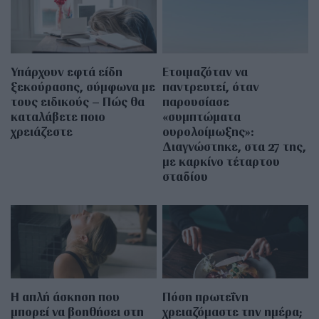
Υπάρχουν εφτά είδη
Ετοιμαζόταν να
ξεκούρασης, σύμφωνα με
παντρευτεί, όταν
τους ειδικούς – Πώς θα
παρουσίασε
καταλάβετε ποιο
«συμπτώματα
χρειάζεστε
ουρολοίμωξης»:
Διαγνώστηκε, στα 27 της,
με καρκίνο τέταρτου
σταδίου
Η απλή άσκηση που
Πόση πρωτεΐνη
μπορεί να βοηθήσει στη
χρειαζόμαστε την ημέρα;