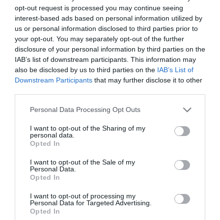
opt-out request is processed you may continue seeing
interest-based ads based on personal information utilized by
us or personal information disclosed to third parties prior to
Ο οργανισμός των Ηνωμένων Εθνών
UN Women προειδοποιεί ότι οι θάνατοι
your opt-out. You may separately opt-out of the further
στον τοκετό μπορεί να αυξηθούν έως
disclosure of your personal information by third parties on the
και κατά 50%. Πολλές γυναίκες
IAB’s list of downstream participants. This information may
αναγκάζονται να γεννήσουν στο σπίτι,
also be disclosed by us to third parties on the
IAB’s List of
συχνά μόνες και χωρίς φροντίδα,
Downstream Participants
that may further disclose it to other
καθώς οι γιατροί που
third parties.
προθυμοποιούνται να τις βοηθήσουν
δέχονται απειλές.
Personal Data Processing Opt Outs
»Για εμάς, ως ιατρική ανθρωπιστική οργάνωση,
I want to opt-out of the Sharing of my
personal data.
ένας από τους πιο ανησυχητικούς περιορισμούς
Opted In
απαγόρευση εκπαίδευση
είναι η
ς γυναικών και
I want to opt-out of the Sale of my
υγείας
Personal Data.
κοριτσιών στον τομέα της
. Αυτό
Opted In
σημαίνει ότι σε λίγα χρόνια το Αφγανιστάν δεν
I want to opt-out of processing my
θα έχει αρκετές γυναίκες γιατρούς,
Personal Data for Targeted Advertising.
Opted In
νοσηλεύτριες και μαίες – ούτε για το εθνικό