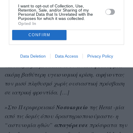
σύστημα υγείας ούτε για οργανώσεις όπως οι
I want to opt-out of Collection, Use,
Retention, Sale, and/or Sharing of my
Γιατροί Χωρίς Σύνορα.
Personal Data that Is Unrelated with the
Purposes for which it was collected.
Opted In
»Σε πολλές περιοχές της χώρας, οι άνδρες
CONFIRM
δεν επιτρέπεται
γιατροί
να εξετάζουν
γυναίκες
ασθενείς
. Και ήδη σήμερα, οι
γυναίκες επαγγελματίες υγείας είναι λίγες. Οι
Data Deletion
Data Access
Privacy Policy
νέοι περιορισμοί καθιστούν αναπόφευκτη μια
ακόμη βαθύτερη υγειονομική κρίση, αφήνοντας
τον μισό πληθυσμό χωρίς ουσιαστική πρόσβαση
σε ιατρική φροντίδα. […]
Νοσοκομείο
»Στο Περιφερειακό
της Herat -μία
από τις δομές όπου δραστηριοποιούμαστε- η
απαγόρευσε
“αστυνομία ηθών”
πρόσφατα την