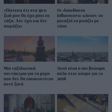
«Πίστευα ότι στα 40 η
Οι «loneliness
ζωή μου θα έχει μπει σε
influencers» κάνουν τη
τάξη. Δεν έχει και δεν
μοναξιά να μοιάζει με
πειράζει»
τάση
Μία ταξιδιωτική
Αυτή είναι η πιο βιώσιμη
συντάκτρια για τα μέρη
πόλη στον κόσμο για το
που δεν θα επισκεπτόταν
2026
ποτέ ξανά