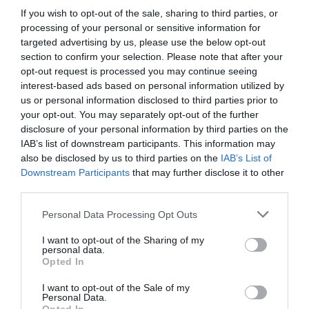
τηλέφωνα, πληκτρολόγια, κουμπιά ασανσέρ,
If you wish to opt-out of the sale, sharing to third parties, or
ακόμη και η παραμικρή λεπτομέρεια που
processing of your personal or sensitive information for
targeted advertising by us, please use the below opt-out
περνάει από το μυαλό μας όσον αφορά στο
section to confirm your selection. Please note that after your
κτήριο πρόκειται να περάσει από τον
opt-out request is processed you may continue seeing
interest-based ads based on personal information utilized by
απαραίτητο καθαρισμό. Η πρόκληση βέβαια,
us or personal information disclosed to third parties prior to
είναι να καταφέρει να ολοκληρωθεί μέσα στις 5
your opt-out. You may separately opt-out of the further
ώρες που θα έχει στη διάθεσή της στο
disclosure of your personal information by third parties on the
IAB’s list of downstream participants. This information may
μεσοδιάστημα της ορκωμοσίας και των σχετικών
also be disclosed by us to third parties on the
IAB’s List of
εορτασμών, καθώς θα πρέπει παράλληλα να
Downstream Participants
that may further disclose it to other
third parties.
φυλαχθούν σε ασφαλές σημείο οι πίνακες, οι
αντίκες και όλα τα αντικείμενα αξίας που
Personal Data Processing Opt Outs
κοσμούν τους χώρους του Λευκού Οίκου, όπως
I want to opt-out of the Sharing of my
personal data.
εξήγησε σε πρόσφατες δηλώσεις του ο καθηγητής
Opted In
βιοχημείας στο πανεπιστήμιο της Νεβάδα,
I want to opt-out of the Sale of my
Ernesto Abel-Santos. Αν πάντως, ισχύουν όσα
Personal Data.