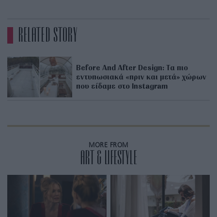
RELATED STORY
Before And After Design: Τα πιο
εντυπωσιακά «πριν και μετά» χώρων
που είδαμε στο Instagram
MORE FROM
ART & LIFESTYLE