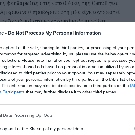
ψευδορκίας
της
στις καταθέσεις της Carroll για
 Αμερικανού προέδρου: στη μία είχε ισχυριστεί
σεξουαλικά στο εσωτερικό ενός μεγάλου
τα μέσα της δεκαετίας του ’90, ενώ στη
re -
Do Not Process My Personal Information
δυσφήμιση
α
, αφού εκείνος είχε αρνηθεί την
τι «
δεν ήταν ο τύπος του
» και
to opt-out of the sale, sharing to third parties, or processing of your per
formation for targeted advertising by us, please use the below opt-out s
χειρούσε απλά να ανεβάσει τις πωλήσεις ενός
r selection. Please note that after your opt-out request is processed y
eing interest-based ads based on personal information utilized by us or
disclosed to third parties prior to your opt-out. You may separately opt-
losure of your personal information by third parties on the IAB’s list of
 κατάθεση
όπου η 82χρονη σήμερα Carroll είχε
. This information may also be disclosed by us to third parties on the
IA
τερική χρηματοδότηση
για την αγωγή της, αν
Participants
that may further disclose it to other third parties.
έρος από τα δικαστικά έξοδά της είχαν
Reid Hoffman
ιούχο
.
l Data Processing Opt Outs
δεν
δηλώσεις
ης
έχει προχωρήσει σε
στα media.
o opt-out of the Sharing of my personal data.