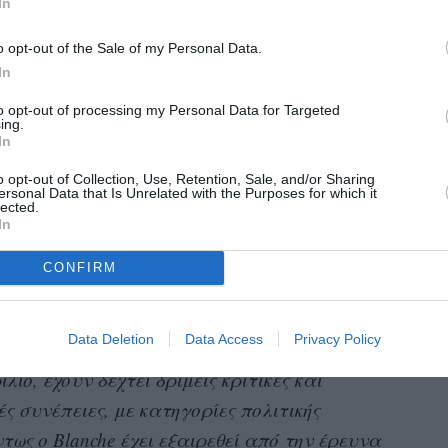
In
o opt-out of the Sale of my Personal Data.
In
ικαιοσύνης ξεκινάει ποινική έρευνα για
συγγραφέα, δημοσιογράφο και συντάκτρια
to opt-out of processing my Personal Data for Targeted
αικείο περιοδικό που είχε πετύχει την
ing.
mp για τις κατηγορίες της σεξουαλικής
In
ι συκοφαντικής δυσφήμισης.
o opt-out of Collection, Use, Retention, Sale, and/or Sharing
ersonal Data that Is Unrelated with the Purposes for which it
δηση στο CNN, «
πρόκειται για την τελευταία
lected.
In
ς τεταμένες προσπάθειες του Υπουργείου να
υ Trump να αντιμετωπίσει τους μακροχρόνιους
CONFIRM
 τον γενικό εισαγγελέα Todd Blanche, το
εκστρατεία
εκδίκησης
σεις να επιταχύνει την
Data Deletion
Data Access
Privacy Policy
υ έχει αναλάβει ο Blanche, από τότε που πήρε
ιο, έχουν δεχτεί δριμείς κριτικές και
ς συνέπειες, με κατηγορίες πολιτικής
ως ο Blanche έχει εξαιρεθεί από την έρευνα