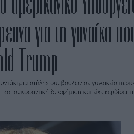
Το αμερικανικό Υπουργεί
έρευνα για τη γυναίκα πο
nald Trump
υντάκτρια στήλης συμβουλών σε γυναικείο περιο
και συκοφαντική δυσφήμιση και είχε κερδίσει τη