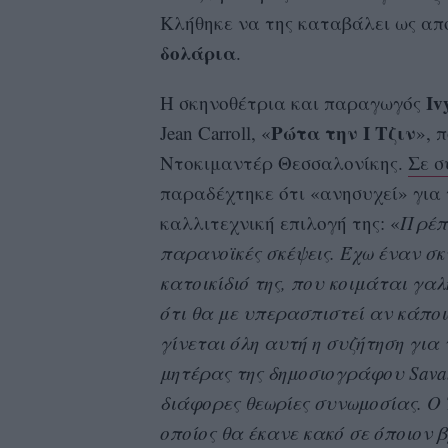
Κλήθηκε να της καταβάλει ως α
δολάρια
.
Iv
Η σκηνοθέτρια και παραγωγός
Ρώτα την Ι Τζιν
Jean Carroll, «
», 
Ντοκιμαντέρ Θεσσαλονίκης.
Σε σ
παραδέχτηκε ότι «ανησυχεί» για τ
καλλιτεχνική επιλογή της: «
Πρέπε
παρανοϊκές σκέψεις. Έχω έναν σκύ
κατοικίδιό της, που κοιμάται γαλ
ότι θα με υπερασπιστεί αν κάποι
γίνεται όλη αυτή η συζήτηση για 
μητέρας της δημοσιογράφου Savan
διάφορες θεωρίες συνωμοσίας. O 
οποίος θα έκανε κακό σε όποιον 