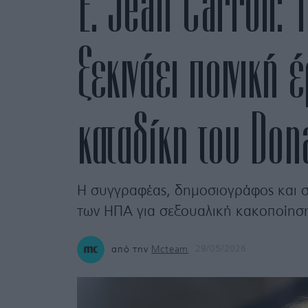
E. Jean Carroll: 
ξεκινάει ποινική 
καταδίκη του Do
Η συγγραφέας, δημοσιογράφος και σ
των ΗΠΑ για σεξουαλική κακοποίηση 
από την
Mcteam
29/05/2026