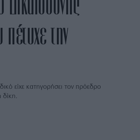
ο Δικαιοσύνης
υ πέτυχε την
δικό είχε κατηγορήσει τον πρόεδρο
 δίκη.