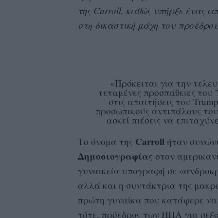
της Carroll, καθώς υπήρξε ένας 
στη δικαστική μάχη του προέδρο
«Πρόκειται για την τελευ
τεταμένες προσπάθειες του 
στις απαιτήσεις του Trum
προσωπικούς αντιπάλους του.
ασκεί πιέσεις να επιταχύν
Carroll
Το όνομα της
ήταν συνών
Δημοσιογραφίας
στον αμερικανι
γυναικεία υπογραφή σε «ανδροκ
αλλά και η συντάκτρια της μακρ
πρώτη γυναίκα που κατάφερε ν
τότε, πρόεδρος των ΗΠΑ για σεξ