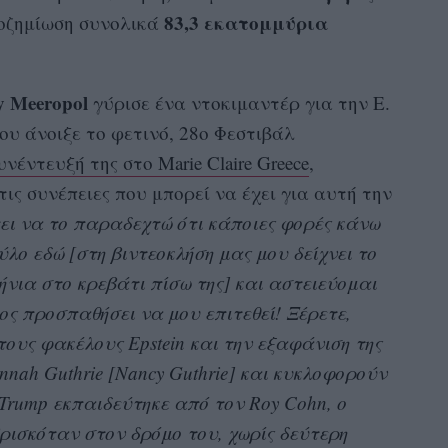
83,3 εκατομμύρια
ποζημίωση συνολικά
y Meeropol
γύρισε ένα ντοκιμαντέρ για την E.
που άνοιξε το φετινό, 28ο Φεστιβάλ
υνέντευξή της στο Marie Claire Greece
,
ις συνέπειες που μπορεί να έχει για αυτή την
ι να το παραδεχτώ ότι κάποιες φορές κάνω
λο εδώ [στη βιντεοκλήση μας μου δείχνει το
ήνια στο κρεβάτι πίσω της] και αστειεύομαι
ος προσπαθήσει να μου επιτεθεί! Ξέρετε,
τους φακέλους Epstein και την εξαφάνιση της
nah Guthrie [Nancy Guthrie] και κυκλοφορούν
Trump εκπαιδεύτηκε από τον Roy Cohn, ο
βρισκόταν στον δρόμο του, χωρίς δεύτερη