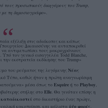
από τους προσωπικούς δικηγόρους του Trump,
υ με τη δημοσιογράφο
».
ταία εξέλιξη στις αδιάκοπες και κάπως
Υπουργείου Δικαιοσύνης να ανταποκριθεί
p να αντιμετωπίσει τους μακροχρόνιους
 Υπό τον γενικό εισαγγελέα Todd Blanche,
ει την εκστρατεία εκδίκησης του Trump»
Νέας
υμο του ρεύματος της λεγόμενης
κό Τύπο, καθώς ήταν η πρώτη αναγνωρίσιμη
Esquire
Playboy
ρατούμενα» μέσα όπως το
ή το
,
Elle
οβιότερης στήλης στο
. Θα γινόταν επίσης η
καταδικαστεί
α
στο δικαστήριο ένας πρώην,
δύο φορές
ουαλική κακοποίηση, και μάλιστα
.