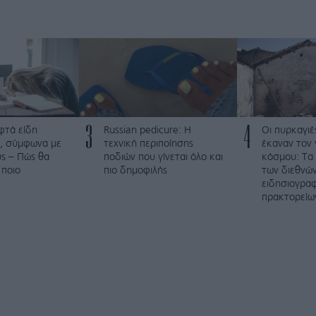
3
4
φτά είδη
Russian pedicure: Η
Οι πυρκαγιέ
, σύμφωνα με
τεχνική περιποίησης
έκαναν τον 
ύς – Πώς θα
ποδιών που γίνεται όλο και
κόσμου: Τα
 ποιο
πιο δημοφιλής
των διεθνώ
ειδησιογρα
πρακτορείω