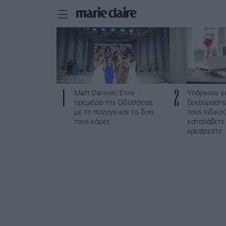
1
2
Matt Damon: Στην
Υπάρχουν ε
πρεμιέρα της Οδύσσειας
ξεκούρασης
με τη σύζυγο και τις δυο
τους ειδικο
τους κόρες
καταλάβετε
χρειάζεστε