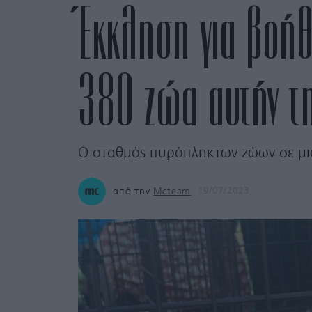
Έκκληση για βοήθ
380 ζώα αυτήν τ
Ο σταθμός πυρόπληκτων ζώων σε μια
από την
Mcteam
19/07/2023