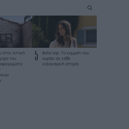
5
ς στην Αττική
Boho top: Το κομμάτι που
γύρο του
χωράει σε κάθε
 αφιερώματα
καλοκαιρινή ιστορία
ν
φικών
ν