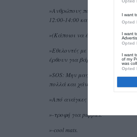
Opted 
»Ανθρώπους που μπορούν να φιλ
I want t
12:00-14:00 και 17:00-21:00.
Opted 
I want 
»(Κάποιοι να έχουν και λάπτοπ).
Advertis
Opted 
»Εθελοντές με εμπειρία από το Α
I want t
έρθουν για βάρδιες από 10:00 έως
of my P
was col
Opted 
»SOS: Μην μας στέλνετε μηνύματα
πολλά και χάνουμε τα σημαντικά
»Από ανάγκες θέλουμε:
»-τροφή για puppies.
»-cool mats.