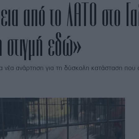
εια από το ΛΑΤΟ στο Γα
η στιγμή εδώ»
 νέα ανάρτηση για τη δύσκολη κατάσταση που α