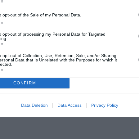
In
οξενήσουν ζώα ΥΠΕΥΘΥΝΑ να έρθουν εδώ
o opt-out of the Sale of my Personal Data.
In
to opt-out of processing my Personal Data for Targeted
ing.
In
στήρ Λατώ και προηγούμενες κρίσεις να
o opt-out of Collection, Use, Retention, Sale, and/or Sharing
 21:00.
ersonal Data that Is Unrelated with the Purposes for which it
lected.
In
 αν δεν έχετε κάτι να μας πείτε. Έχουμε
CONFIRM
.
Data Deletion
Data Access
Privacy Policy