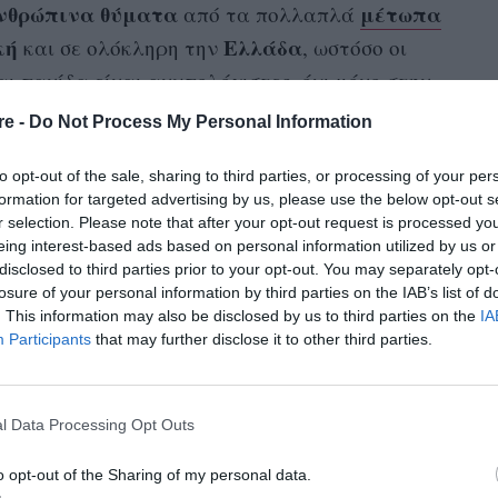
νθρώπινα θύματα
μέτωπα
από τα πολλαπλά
κή
Ελλάδα
και σε ολόκληρη την
, ωστόσο οι
ι πανίδα είναι ανυπολόγιστες, όχι μόνο στην
α ζώα
που αφού διασώθηκαν από τη ζωή ενός
re -
Do Not Process My Personal Information
σπίτια
φιλοζωικά
 κάηκαν ζωντανά σε
και
to opt-out of the sale, sharing to third parties, or processing of your per
εθελοντές κατάφεραν με αυτοθυσία να σώσουν
formation for targeted advertising by us, please use the below opt-out s
ΛΑΤΟ
θηκαν στο σταθμό πυρόπληκτων ζώων
r selection. Please note that after your opt-out request is processed y
eing interest-based ads based on personal information utilized by us or
disclosed to third parties prior to your opt-out. You may separately opt-
losure of your personal information by third parties on the IAB’s list of
ς είναι αυξημένες αφού, όπως επισημαίνει η
. This information may also be disclosed by us to third parties on the
IA
380 ζώα
, στο ΛΑΤΟ φιλοξενούνται
. Απευθύνει
Participants
that may further disclose it to other third parties.
α ουσιαστική βοήθεια:
:05
l Data Processing Opt Outs
o opt-out of the Sharing of my personal data.
ΤΙΓΜΗ ΕΔΩ. Χρειαζόμαστε: