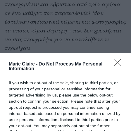
περιεχομένου και υβριστικά από τρία αγόρια
σε ένα μάθημα που παρακολουθώ. Μου
έστελναν αηδιαστικά κείμενα και φωτογραφίες,
τις οποίες -είμαι σίγουρη – πως δεν χρειάζεται
να σας περιγράψω για να καταλάβετε τι
περιείχαν.
Θα μπορούσα απλώς να τους μπλοκάρω ή να
Marie Claire -
Do Not Process My Personal
Information
αλλά είχα φτάσει στο
τους καταγγείλω,
“αμήν” και έτσι τράβηξα screenshot όλα όσα
If you wish to opt-out of the sale, sharing to third parties, or
μου έγραφαν.
Βρήκα τις μαμάδες τους στο
processing of your personal or sensitive information for
targeted advertising by us, please use the below opt-out
Facebook και τους έστειλα τις φωτογραφίες,
section to confirm your selection. Please note that after your
μαζί με μια εξήγηση για το τι συνέβαινε
opt-out request is processed you may continue seeing
interest-based ads based on personal information utilized by
ακριβώς.
us or personal information disclosed to third parties prior to
your opt-out. You may separately opt-out of the further
Οι γυναίκες τρομοκρατήθηκαν από όσα είδαν