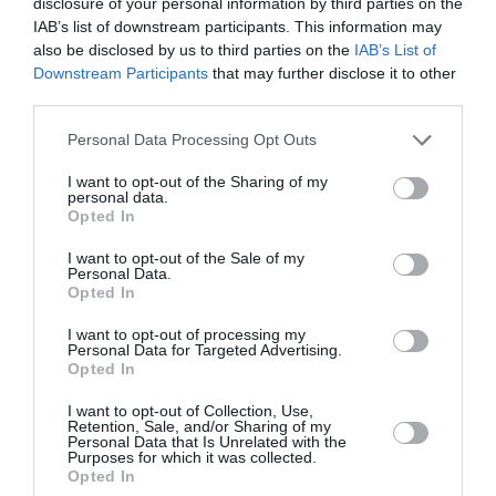
disclosure of your personal information by third parties on the
και πήραν το μέρος μου
. Ορισμένοι φίλοι μου
IAB’s list of downstream participants. This information may
also be disclosed by us to third parties on the
IAB’s List of
μού λένε πως αυτό που έκανα ήταν ιδιοφυές και
Downstream Participants
that may further disclose it to other
άλλοι πως το παρατράβηξα. Ήταν ξεκάθαρο
third parties.
bullying. Τους ανέφερα στους υπευθύνους της
Personal Data Processing Opt Outs
σχολής, μα τίποτα δεν άλλαξε. Ίσα ίσα έπειτα
I want to opt-out of the Sharing of my
από αυτό τα πράγματα έγιναν χειρότερα και
personal data.
Opted In
εκείνοι απλώς γλίτωσαν με μια μικρή επίπληξη.
Έστειλα τα μηνύματα, επειδή οι αναφορές δεν
I want to opt-out of the Sale of my
Personal Data.
κατέληξαν πουθενά».
Opted In
I want to opt-out of processing my
Το κείμενο της κοπέλας κέρδισε πάνω από 24 εκ.
Personal Data for Targeted Advertising.
Opted In
likes και σχόλια. Οι περισσότεροι χρήστες
I want to opt-out of Collection, Use,
εξήραν τη γενναιότητα και την εξυπνάδα της.
Retention, Sale, and/or Sharing of my
Personal Data that Is Unrelated with the
Υπήρξαν, ωστόσο, και ορισμένοι που σκέφτηκαν
Purposes for which it was collected.
Opted In
πως το παρατράβηξε και πως θα μπορούσε να