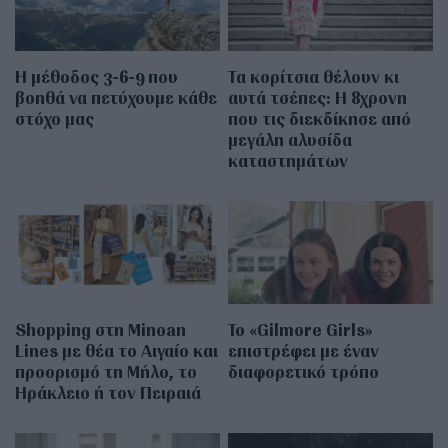
Η μέθοδος 3-6-9 που
Τα κορίτσια θέλουν κι
βοηθά να πετύχουμε κάθε
αυτά τσέπες: Η 8χρονη
στόχο μας
που τις διεκδίκησε από
μεγάλη αλυσίδα
καταστημάτων
Shopping στη Minoan
Το «Gilmore Girls»
Lines με θέα το Αιγαίο και
επιστρέφει με έναν
προορισμό τη Μήλο, το
διαφορετικό τρόπο
Ηράκλειο ή τον Πειραιά