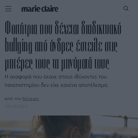
Φοιτήτρια που δέχεται διαδικτυακό
bullying από άνδρες έστειλε στις
μητέρες τους τα μηνύματά τους
Η αναφορά που έκανε στους ιθύνοντες του
πανεπιστημίου δεν είχε κανένα αποτέλεσμα.
από την
Mcteam
30/10/2022