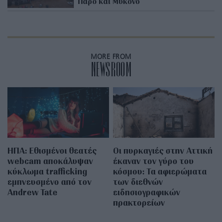
Πάρο και Μύκονο
MORE FROM
NEWSROOM
ΗΠΑ: Εθισμένοι θεατές
Οι πυρκαγιές στην Αττική
webcam αποκάλυψαν
έκαναν τον γύρο του
κύκλωμα trafficking
κόσμου: Τα αφιερώματα
εμπνευσμένο από τον
των διεθνών
Andrew Tate
ειδησιογραφικών
πρακτορείων