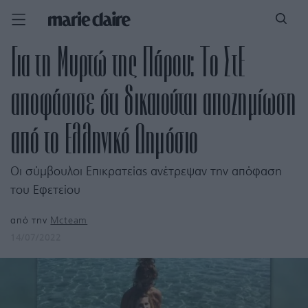
Για τη Μυρτώ της Πάρου: Το ΣτΕ
αποφάσισε ότι δικαιούται αποζημίωση
από το Ελληνικό Δημόσιο
Οι σύμβουλοι Επικρατείας ανέτρεψαν την απόφαση
του Εφετείου
από την
Mcteam
14/07/2022