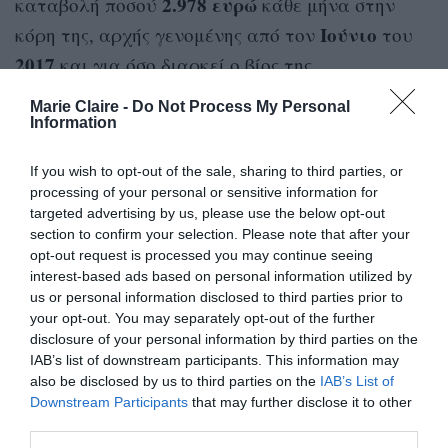
2.978 ευρώ
καταβολή ποσού
κάθε μήνα στην
Ιούνιο
κόρη της, αρχής γενομένης από τον
του
2017
και για όσο διαρκεί ο βίος της.
Marie Claire -
Do Not Process My Personal
Information
If you wish to opt-out of the sale, sharing to third parties, or
Η κυρία Κοτρώτσου, ως δικαστική
processing of your personal or sensitive information for
συμπαραστάτρια της κόρης της,
targeted advertising by us, please use the below opt-out
διεκδικούσε, μέσω του συνηγόρου της
section to confirm your selection. Please note that after your
και πανεπιστημιακού καθηγητή
opt-out request is processed you may continue seeing
Σπύρου Βλαχόπουλου, να καταβληθεί
στην κόρη της το ποσό των 200.000
interest-based ads based on personal information utilized by
ευρώ ως χρηματική ικανοποίηση λόγω
us or personal information disclosed to third parties prior to
ηθικής βλάβης
your opt-out. You may separately opt-out of the further
disclosure of your personal information by third parties on the
Το ποσό αυτό, σύμφωνα με την αγωγή, θα
IAB’s list of downstream participants. This information may
also be disclosed by us to third parties on the
IAB’s List of
έξοδα
πρέπει να επιδικασθεί στη Μυρτώ για τα
Downstream Participants
that may further disclose it to other
διαβίωσης
φροντίδας
, καθημερινής
και
third parties.