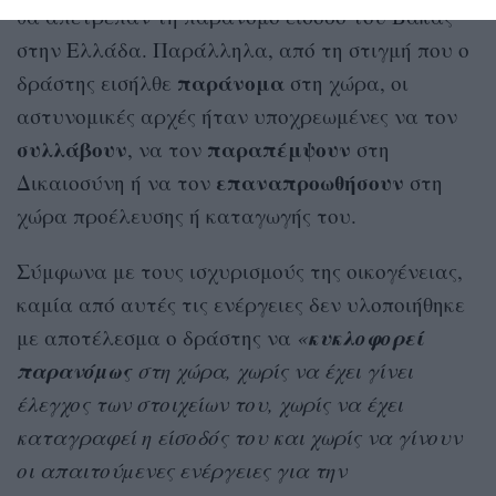
θα απέτρεπαν τη παράνομο είσοδο του Βακάς
στην Ελλάδα. Παράλληλα, από τη στιγμή που ο
παράνομα
δράστης εισήλθε
στη χώρα, οι
αστυνομικές αρχές ήταν υποχρεωμένες να τον
συλλάβουν
παραπέμψουν
, να τον
στη
επαναπροωθήσουν
Δικαιοσύνη ή να τον
στη
χώρα προέλευσης ή καταγωγής του.
Σύμφωνα με τους ισχυρισμούς της οικογένειας,
καμία από αυτές τις ενέργειες δεν υλοποιήθηκε
κυκλοφορεί
με αποτέλεσμα ο δράστης να
«
παρανόµως
στη χώρα, χωρίς να έχει γίνει
έλεγχος των στοιχείων του, χωρίς να έχει
καταγραφεί η είσοδός του και χωρίς να γίνουν
οι απαιτούµενες ενέργειες για την