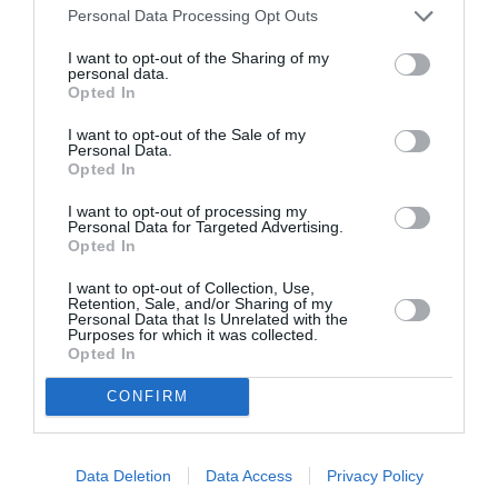
ιατροφαρμακευτικής περίθαλψής
της.
Personal Data Processing Opt Outs
Επιπρόσθετα, η μητέρα και η αδελφή της
I want to opt-out of the Sharing of my
Μυρτούς ζήτησαν να επιδικασθεί στην κάθε μια
personal data.
Opted In
50.000 ευρώ
το ποσό των
ως αποζημίωση λόγω
της ηθικής βλάβης που υπέστησαν από την
I want to opt-out of the Sale of my
Personal Data.
τραγική περιπέτεια της 23χρονης.
Opted In
I want to opt-out of processing my
Το Διοικητικό Εφετείο Αθηνών, όπως και
Personal Data for Targeted Advertising.
Opted In
το Διοικητικό Πρωτοδικείο Αθηνών απέρριψε
την αγωγή κρίνοντας ότι δεν «
υπάρχουν
I want to opt-out of Collection, Use,
Retention, Sale, and/or Sharing of my
Personal Data that Is Unrelated with the
παραλείψεις
Ελληνικού
των οργάνων του
Purposes for which it was collected.
Δημοσίου
Opted In
που να βρίσκονται σε αιτιώδη
συνάφεια
» με το βαρύτατο τραυματισμό της.
CONFIRM
Η οικογένεια της Μυρτούς υποστήριζε ότι η
ΕΛ.ΑΣ.
Data Deletion
Data Access
Privacy Policy
όφειλε να είχε λάβει όλα τα μέτρα που