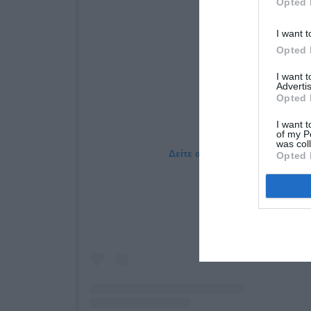
Opted 
I want t
Opted 
I want 
Advertis
Opted 
I want t
of my P
was col
Δείτε αυτή τη δημοσίευση στο
Opted 