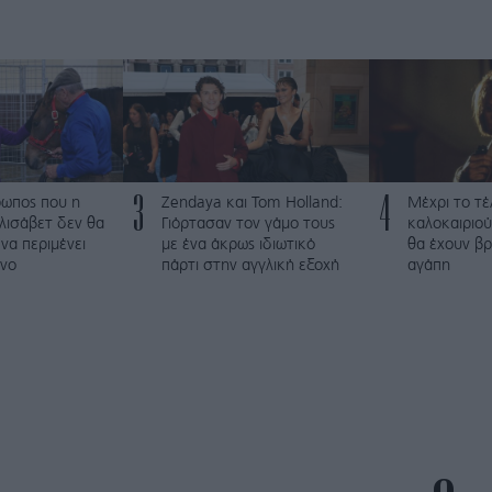
3
4
ρωπος που η
Zendaya και Tom Holland:
Μέχρι το τέ
λισάβετ δεν θα
Γιόρτασαν τον γάμο τους
καλοκαιριού
να περιμένει
με ένα άκρως ιδιωτικό
θα έχουν βρ
νο
πάρτι στην αγγλική εξοχή
αγάπη