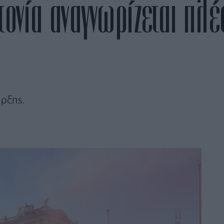
κτονία αναγνωρίζεται πλ
ιρξης.