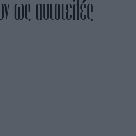
έον ως αυτοτελές