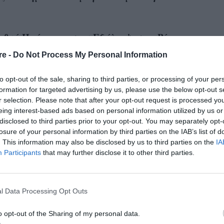
εθνή Ημέρα για την Εξάλειψη της Βίας
οριστεί από τη Γενική Συνέλευση του ΟΗΕ. Το
re -
Do Not Process My Personal Information
 με 237 ψήφους υπέρ, συγκεντρώνοντας
to opt-out of the sale, sharing to third parties, or processing of your per
ά πλειοψηφία όσο και από την κεντροαριστερή
formation for targeted advertising by us, please use the below opt-out s
r selection. Please note that after your opt-out request is processed y
eing interest-based ads based on personal information utilized by us or
disclosed to third parties prior to your opt-out. You may separately opt-
losure of your personal information by third parties on the IAB’s list of
. This information may also be disclosed by us to third parties on the
IA
Participants
that may further disclose it to other third parties.
l Data Processing Opt Outs
o opt-out of the Sharing of my personal data.