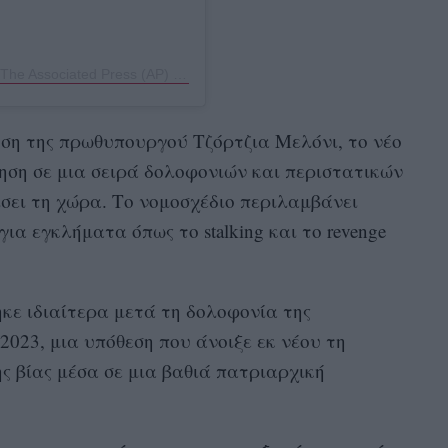
Η δημοσίευση κοινοποιήθηκε από το χρήστη The Associated Press (AP) (@apnews)
ση της πρωθυπουργού Τζόρτζια Μελόνι, το νέο
ηση σε μια σειρά δολοφονιών και περιστατικών
σει τη χώρα. Το νομοσχέδιο περιλαμβάνει
ια εγκλήματα όπως το stalking και το revenge
ε ιδιαίτερα μετά τη δολοφονία της
2023, μια υπόθεση που άνοιξε εκ νέου τη
ης βίας μέσα σε μια βαθιά πατριαρχική