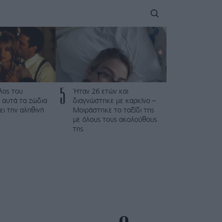
5
λος του
Ήταν 26 ετών και
 αυτά τα ζώδια
διαγνώστηκε με καρκίνο –
ει την αληθινή
Μοιράστηκε το ταξίδι της
με όλους τους ακολούθους
της