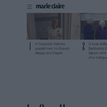
1
2
Η Gwyneth Paltrow
Ο ένας άνθ
μοιράστηκε το ιδανικό
βασίλισσα Ε
48ωρο στο Παρίσι
άφηνε ποτέ 
στο τηλέφω