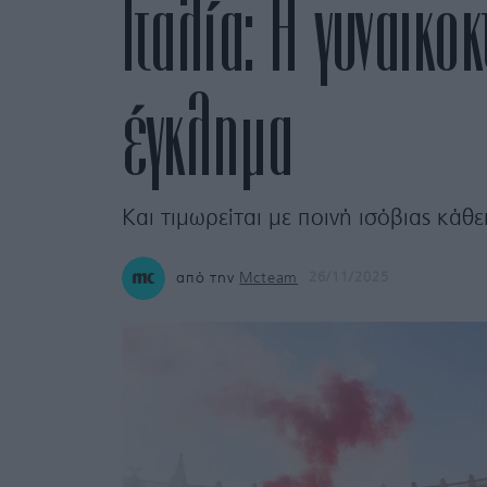
Ιταλία: Η γυναικο
έγκλημα
Και τιμωρείται με ποινή ισόβιας κάθε
από την
Mcteam
26/11/2025