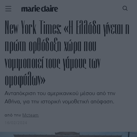
New York Times: «Η Ελλάδα γίνεται η
πρώτη ορθόδοξη χώρα που
νομιμοποιεί τους γάμους των
ομοφύλων»
Ανταπόκριση του αμερικανικού μέσου από την
Αθήνα, για την ιστορική νομοθετική απόφαση.
από την
Mcteam
16/02/2024