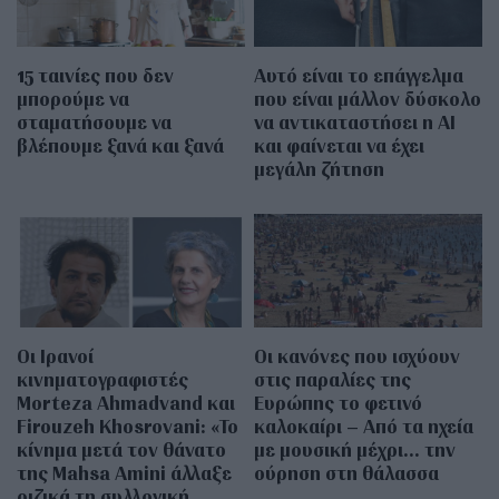
15 ταινίες που δεν
Αυτό είναι το επάγγελμα
μπορούμε να
που είναι μάλλον δύσκολο
σταματήσουμε να
να αντικαταστήσει η AI
βλέπουμε ξανά και ξανά
και φαίνεται να έχει
μεγάλη ζήτηση
Οι Ιρανοί
Οι κανόνες που ισχύουν
κινηματογραφιστές
στις παραλίες της
Morteza Ahmadvand και
Ευρώπης το φετινό
Firouzeh Khosrovani: «Το
καλοκαίρι – Από τα ηχεία
κίνημα μετά τον θάνατο
με μουσική μέχρι… την
της Mahsa Amini άλλαξε
ούρηση στη θάλασσα
ριζικά τη συλλογική