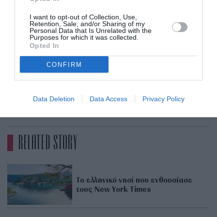
αγωνιζόμασταν για χρόνια. Κάνει τη ζωή πολύ,
I want to opt-out of Collection, Use,
Retention, Sale, and/or Sharing of my
πολύ πιο εύκολη για πολλούς και προστατεύει
Personal Data that Is Unrelated with the
Purposes for which it was collected.
τα παιδιά που βρίσκονταν σε επισφαλή
Opted In
κατάσταση
».
CONFIRM
Data Deletion
Data Access
Privacy Policy
ADVERTISEMENT - CONTINUE READING BELOW
RELATED STORY
Το ελληνικό νησί που ενθουσίασε
τους New York Times