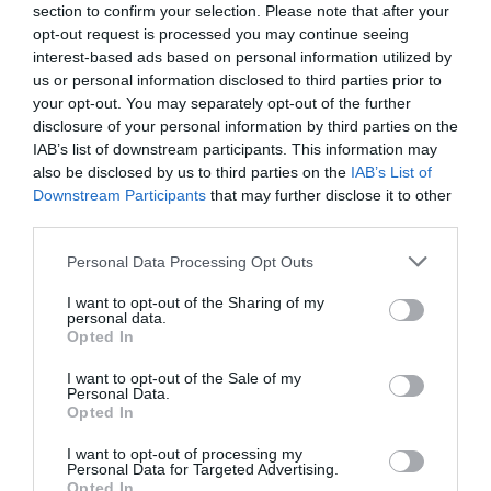
Κυριάκου Μητσοτάκη στη Βουλή πριν από το
section to confirm your selection. Please note that after your
ψήφισμα
, όπως ότι το νέο νομοσχέδιο θα
opt-out request is processed you may continue seeing
interest-based ads based on personal information utilized by
επιτρέπει και στους δύο γονείς να παίρνουν τα
us or personal information disclosed to third parties prior to
παιδιά τους από το σχολείο, «
να ταξιδεύουν
your opt-out. You may separately opt-out of the further
disclosure of your personal information by third parties on the
μαζί τους και να τα πηγαίνουν στον γιατρό
»,
IAB’s list of downstream participants. This information may
με τον πρωθυπουργό να χαρακτηρίζει το
also be disclosed by us to third parties on the
IAB’s List of
Downstream Participants
that may further disclose it to other
ψήφισμα «
ορόσημο για τα ανθρώπινα
third parties.
δικαιώματα
».
Personal Data Processing Opt Outs
Παραθέτονται και δηλώσεις από εκπροσώπους
I want to opt-out of the Sharing of my
Μαρίας Γαβουνέλη
άλλων φορέων, όπως της
personal data.
Opted In
της Εθνικής Επιτροπής Ανθρώπινων
I want to opt-out of the Sale of my
Δικαιωμάτων, που σχολίασε ότι αυτή η απόφαση
Personal Data.
Opted In
Στέλλα Μπέλια
ήρθε «καθυστερημένα». Ενώ η
,
των Οικογενειών Ουράνιο Τοξο, αποκάλεσε τη
I want to opt-out of processing my
Personal Data for Targeted Advertising.
νομοθεσία «
μια μεγάλη νίκη για την οποία
Opted In