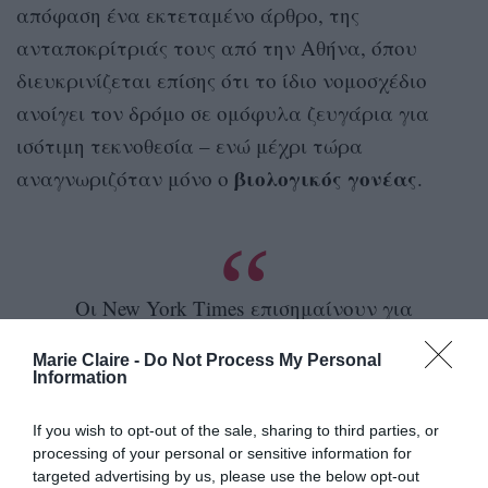
απόφαση ένα εκτεταμένο άρθρο, της
ανταποκρίτριάς τους από την Αθήνα, όπου
διευκρινίζεται επίσης ότι το ίδιο νομοσχέδιο
ανοίγει τον δρόμο σε ομόφυλα ζευγάρια για
ισότιμη τεκνοθεσία – ενώ μέχρι τώρα
βιολογικός
γονέας
αναγνωριζόταν μόνο ο
.
Οι New York Times επισημαίνουν για
την Ελλάδα ότι «παρόλο που είναι η
16η χώρα της Ευρωπαϊκής Ένωσης που
Marie Claire -
Do Not Process My Personal
επιτρέπει τους ομόφυλους γάμους,
Information
πρόκειται για την πρώτη ορθόδοξη που
περνάει ένα τέτοιο νομοσχέδιο».
If you wish to opt-out of the sale, sharing to third parties, or
processing of your personal or sensitive information for
Στο ίδιο άρθρο παραθέτει δηλώσεις του
targeted advertising by us, please use the below opt-out