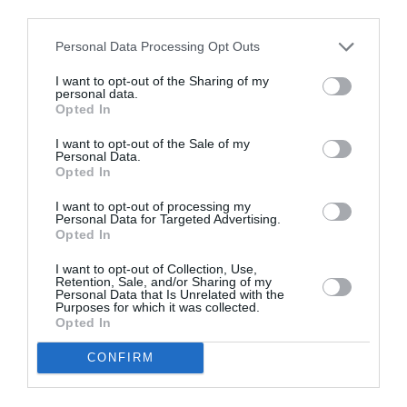
third parties.
Personal Data Processing Opt Outs
I want to opt-out of the Sharing of my
personal data.
Opted In
I want to opt-out of the Sale of my
Personal Data.
Opted In
I want to opt-out of processing my
Personal Data for Targeted Advertising.
Opted In
ADVERTISEMENT - CONTINUE READING BELOW
I want to opt-out of Collection, Use,
Retention, Sale, and/or Sharing of my
Personal Data that Is Unrelated with the
RELATED STORY
Purposes for which it was collected.
Opted In
CONFIRM
Ζωή Φίτσιου και Μιλένα Κοντού
κατέκτησαν το χάλκινο μετάλλιο στην