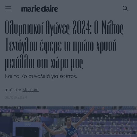
Ολυμπιακοί Αγώνες 2024: Ο Μίλτος
Τεντόγλου έφερε το πρώτο χρυσό
μετάλλιο στη χώρα μας
Και το 7ο συνολικά για εφέτος.
από την
Mcteam
06/08/2024