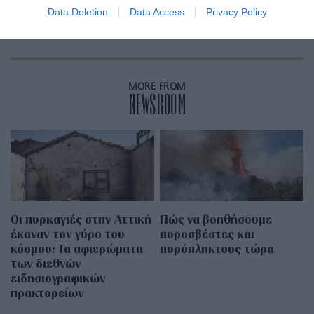
κωπηλασία
Data Deletion
Data Access
Privacy Policy
MORE FROM
NEWSROOM
Οι πυρκαγιές στην Αττική
Πώς να βοηθήσουμε
έκαναν τον γύρο του
πυροσβέστες και
κόσμου: Τα αφιερώματα
πυρόπληκτους τώρα
των διεθνών
ειδησιογραφικών
πρακτορείων