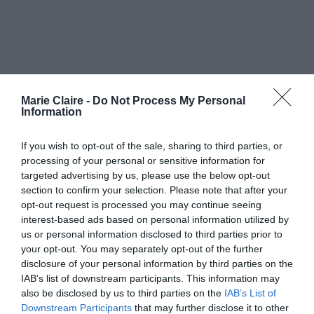
Marie Claire -
Do Not Process My Personal
Information
If you wish to opt-out of the sale, sharing to third parties, or
processing of your personal or sensitive information for
targeted advertising by us, please use the below opt-out
section to confirm your selection. Please note that after your
opt-out request is processed you may continue seeing
interest-based ads based on personal information utilized by
Στόχος του ήταν να κερδίσει το δεύτερο χρυσό
us or personal information disclosed to third parties prior to
μετάλλιό του σε Ολυμπιακούς Αγώνες, έπειτα
your opt-out. You may separately opt-out of the further
από εκείνο στους αγώνες του Τόκυο και τα
disclosure of your personal information by third parties on the
IAB’s list of downstream participants. This information may
κατάφερε.
also be disclosed by us to third parties on the
IAB’s List of
Downstream Participants
that may further disclose it to other