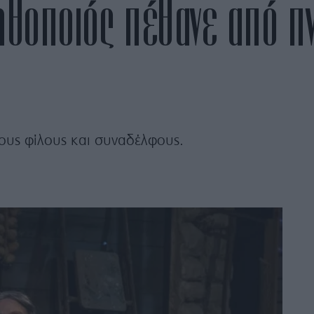
ηθοποιός πέθανε από πν
ους φίλους και συναδέλφους.