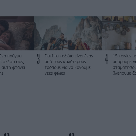
3
4
 ένα πράγμα
Γιατί τα ταξίδια είναι ένας
15 ταινίες 
τη σχέση σας,
από τους καλύτερους
μπορούμε ν
 αυτή φτάνει
τρόπους για να κάνουμε
σταματήσου
ης
νέες φιλίες
βλέπουμε ξα