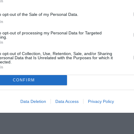
γαπημένο, ταλαντούχο, δραστήριο, τι πλήγμα
In
μόγελο σου, το θείο παίξιμο στους ρόλους σου
o opt-out of the Sale of my Personal Data.
ου… Καλή μου φίλη, φεύγεις πρόωρα κι
In
μπίλας
Ειρήνη Φαναριώτη
. Η
ανέβασε μια
to opt-out of processing my Personal Data for Targeted
, γράφοντας στη λεζάντα: «
Με τη Σοφία – το
ing.
In
 περιοδεία στις Βρυξέλλες. Η Μεγάλη
Μυρτώ
o opt-out of Collection, Use, Retention, Sale, and/or Sharing
η…», έγραψε με τη σειρα της η
ersonal Data that Is Unrelated with the Purposes for which it
lected.
In
πό φίλους και συναδέλφους της στα social
CONFIRM
Data Deletion
Data Access
Privacy Policy