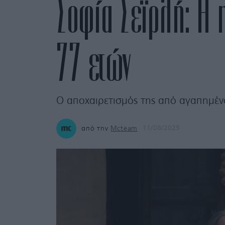
Σοφία Σεϊρλή: Η 
77 ετών
Ο αποχαιρετισμός της από αγαπημέν
από την
Mcteam
11/08/2025