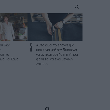
5
που δεν
Αυτό είναι το επάγγελμα
α
που είναι μάλλον δύσκολο
με να
να αντικαταστήσει η AI και
νά και ξανά
φαίνεται να έχει μεγάλη
ζήτηση