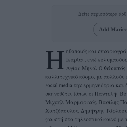
Δείτε περισσότερα άρ
Add Mariecl
Η
ηθοποιός και σεναριογρ
Ικαρίας, ενώ κολυμπούσ
θάνατός
Αγίου Μηνά. Ο
καλλιτεχνικό κόσμο, με πολλούς
social media την ερμηνεύτρια κα
σκηνοθέτες (όπως οι Παντελής Β
Μιχαήλ Μαρμαρινός, Βασίλης Πα
Χατζόπουλος, Δημήτρης Τάρλοου,
γνωστή στο τηλεοπτικό κοινό με τ