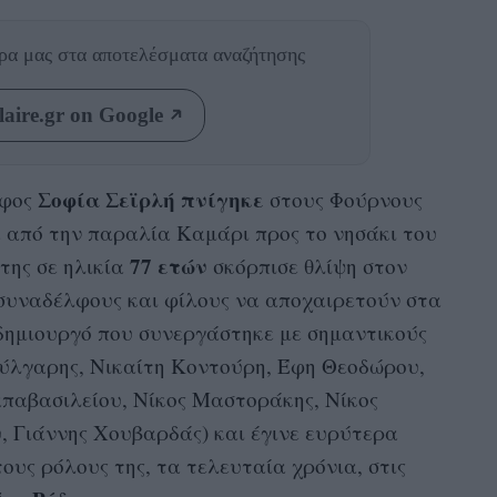
θρα μας
στα αποτελέσματα αναζήτησης
aire.gr on Google
Σοφία Σεϊρλή
πνίγηκε
άφος
στους Φούρνους
ε από την παραλία Καμάρι προς το νησάκι του
77 ετών
της σε ηλικία
σκόρπισε θλίψη στον
 συναδέλφους και φίλους να αποχαιρετούν στα
ι δημιουργό που συνεργάστηκε με σημαντικούς
ούλγαρης, Νικαίτη Κοντούρη, Έφη Θεοδώρου,
παβασιλείου, Νίκος Μαστοράκης, Νίκος
 Γιάννης Χουβαρδάς) και έγινε ευρύτερα
ους ρόλους της, τα τελευταία χρόνια, στις