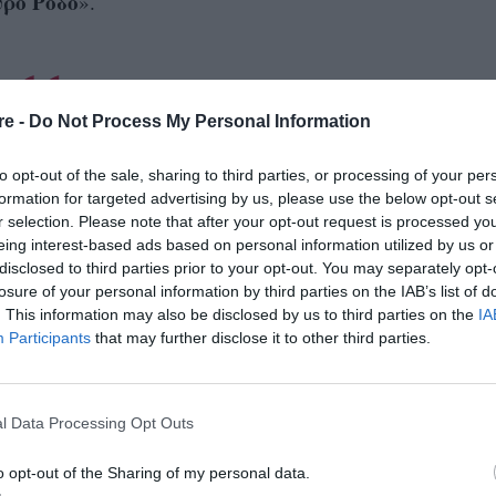
ρο Ρόδο
».
re -
Do Not Process My Personal Information
7 ετών σκόρπισε θλίψη στον καλλιτεχνικό
υς και φίλους να αποχαιρετούν στα social
 και δημιουργό που συνεργάστηκε με
to opt-out of the sale, sharing to third parties, or processing of your per
τικούς σκηνοθέτες
formation for targeted advertising by us, please use the below opt-out s
r selection. Please note that after your opt-out request is processed y
σουν μια εξαιρετική ηθοποιός, και ένας καλός
eing interest-based ads based on personal information utilized by us or
disclosed to third parties prior to your opt-out. You may separately opt-
υ που δουλέψαμε μαζί, αλλά πάνω από όλα που
losure of your personal information by third parties on the IAB’s list of
Ελένη Σκότη
τίο
» της έγραψε η
. Ο σκηνοθέτης
. This information may also be disclosed by us to third parties on the
IA
Participants
that may further disclose it to other third parties.
 τον εξής αποχαιρετισμό: «
Αντίο, Σοφάκι… Σε
ό, σου αφήνω μια φευγαλέα στιγμή από έναν
 με τη Μέλπω Αξιώτη, που τόσο αγαπούσες και
l Data Processing Opt Outs
o opt-out of the Sharing of my personal data.