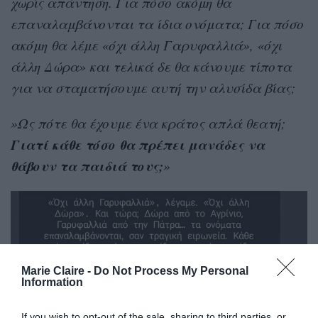
χωρίς απάντηση. Για πόσο ακόμη θα
επαναλαμβάνονται τα ίδια ονόματα; Για πόσο
ακόμη θα λέμε «όχι άλλη Γαρυφαλλιά», «όχι
άλλη Δώρα» και τελικά δε θα κάνουμε τίποτα
για να σταματήσουμε αυτή την αλυσίδα βίας;
»Ως πότε θα έχουμε ένα κράτος απλά θεατή;
Γιατί κάθε τόσο θα πρέπει μανάδες να
θάβουν τα παιδιά τους;
»
Marie Claire -
Do Not Process My Personal
Information
If you wish to opt-out of the sale, sharing to third parties, or