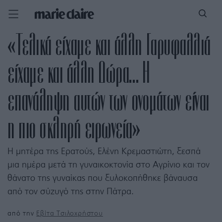
«Τελικά είχαμε και άλλη Γαρυφαλλιά
είχαμε και άλλη Δώρα… Η
επανάληψη αυτών των ονομάτων είναι
η πιο σκληρή ειρωνεία»
Η μητέρα της Ερατούς, Ελένη Κρεμαστιώτη, ξεσπά
μια ημέρα μετά τη γυναικοκτονία στο Αγρίνιο και τον
θάνατο της γυναίκας που ξυλοκοπήθηκε βάναυσα
από τον σύζυγό της στην Πάτρα.
από την
Εβίτα Τσιλοχρήστου