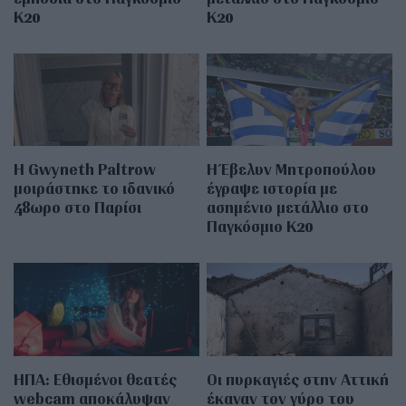
Κ20
Κ20
Η Gwyneth Paltrow
Η Έβελυν Μητροπούλου
μοιράστηκε το ιδανικό
έγραψε ιστορία με
48ωρο στο Παρίσι
ασημένιο μετάλλιο στο
Παγκόσμιο Κ20
ΗΠΑ: Εθισμένοι θεατές
Οι πυρκαγιές στην Αττική
webcam αποκάλυψαν
έκαναν τον γύρο του