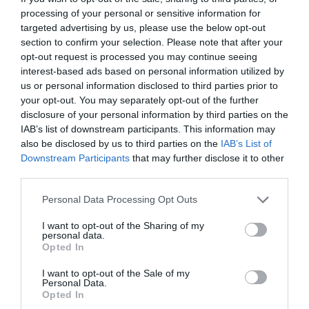
processing of your personal or sensitive information for
targeted advertising by us, please use the below opt-out
section to confirm your selection. Please note that after your
opt-out request is processed you may continue seeing
interest-based ads based on personal information utilized by
us or personal information disclosed to third parties prior to
your opt-out. You may separately opt-out of the further
disclosure of your personal information by third parties on the
IAB’s list of downstream participants. This information may
also be disclosed by us to third parties on the
IAB’s List of
Downstream Participants
that may further disclose it to other
third parties.
Personal Data Processing Opt Outs
I want to opt-out of the Sharing of my
personal data.
Opted In
Το 2021 η Ελένη Κρεμαστιώτη, είχε
I want to opt-out of the Sale of my
Personal Data.
περιγράψει μεταξύ άλλων στο Marie Claire
,
Opted In
το μοιραίο βράδυ της γυναικοκτονίας.