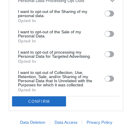
Personal Data Processing Opt Outs
Στα πρώτα χρόνια των 30, όμως, η Garza, άρχισε
I want to opt-out of the Sharing of my
να συνειδητοποιεί ότι ο εθισμός της αυτός, την
personal data.
Opted In
εμπόδιζε να διαμορφώσει σχέσεις με τους
άντρες.Όλα άλλαξαν, όμως. όταν συναντήθηκε
I want to opt-out of the Sale of my
Personal Data.
με έναν σχεδιαστή εφαρμογών στο Μπαλί, ο
Opted In
οποίος αργότερα θα γινόταν σύζυγός της.
I want to opt-out of processing my
Personal Data for Targeted Advertising.
Opted In
Η ίδια αναφέρει χαρακτηριστικά στη
I want to opt-out of Collection, Use,
συνέντευξή της: «Παρακολουθούσαμε μαζί
Retention, Sale, and/or Sharing of my
Personal Data that Is Unrelated with the
πορνό στην αρχή της σχέσης μας, γιατί αυτή
Purposes for which it was collected.
Opted In
ήταν η “συνήθεια μου”», ενώ προσθέτει: «Αλλά
αυτός επέλεξε να με ρωτήσει γιατί
CONFIRM
παρακολουθώ τόσο πολύ πορνό, κάτι που δεν το
είχε κάνει κανείς πριν» και καταλήγει: «Για
Data Deletion
Data Access
Privacy Policy
πρώτη φορά, ένιωσα πραγματικά ότι θα