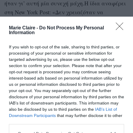
ήταν γι’ αυτή μία συνεχή μάχη.Η ίδια αναφέρει
στη New York Post: «Δεν χρειαζόταν να
εξαρτιέμαι από κανένα… Ο, τι έκανα, το έκανα
Marie Claire -
Do Not Process My Personal
μόνη μου. Συνήθιζα να κρύβω τον υπολογιστή
Information
μου στο ντουλάπι της κρεβατοκάμαρας».
If you wish to opt-out of the sale, sharing to third parties, or
Όταν η Garza στα 17 της χρόνια έγινε
processing of your personal or sensitive information for
targeted advertising by us, please use the below opt-out
σεξουαλικά ενεργή, η εξάρτησή της από το
section to confirm your selection. Please note that after your
πορνό δε σταμάτησε.Η ίδια θυμάται
opt-out request is processed you may continue seeing
interest-based ads based on personal information utilized by
χαρακτηριστικά, μάλιστα, ότι έπειτα από ένα
us or personal information disclosed to third parties prior to
ραντεβού της στο σπίτι με έναν άντρα,
your opt-out. You may separately opt-out of the further
σκεφτόταν μονίμως το πορνό. Λίγα μόλις λεπτά
disclosure of your personal information by third parties on the
IAB’s list of downstream participants. This information may
αφότου έφυγε αυτός από το σπίτι, η ίδια
also be disclosed by us to third parties on the
IAB’s List of
έσπευσε στην κρεβατοκάμαρα της και άνοιξε
Downstream Participants
that may further disclose it to other
third parties.
τον υπολογιστή.