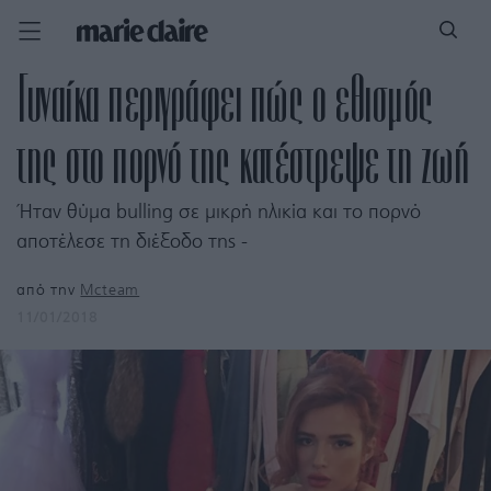
Γυναίκα περιγράφει πώς ο εθισμός
της στο πορνό της κατέστρεψε τη ζωή
Ήταν θύμα bulling σε μικρή ηλικία και το πορνό
αποτέλεσε τη διέξοδο της -
από την
Mcteam
11/01/2018