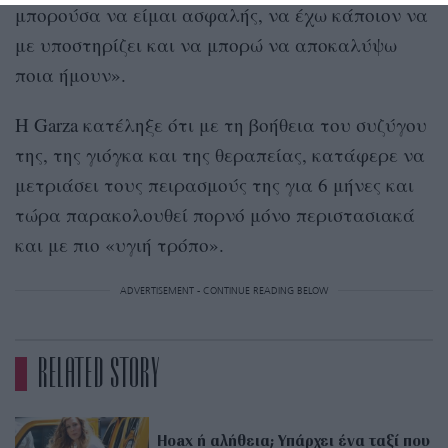
μπορούσα να είμαι ασφαλής, να έχω κάποιον να
με υποστηρίζει και να μπορώ να αποκαλύψω
ποια ήμουν».
Η Garza κατέληξε ότι με τη βοήθεια του συζύγου
της, της γιόγκα και της θεραπείας, κατάφερε να
μετριάσει τους πειρασμούς της για 6 μήνες και
τώρα παρακολουθεί πορνό μόνο περιστασιακά
και με πιο «υγιή τρόπο».
ADVERTISEMENT - CONTINUE READING BELOW
RELATED STORY
Hoax ή αλήθεια; Υπάρχει ένα ταξί που