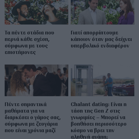
Τα πέντε στάδια που
Γιατί απορρίπτουμε
περνά κάθε σχέση,
κάποιον όταν μας δείχνει
σύμφωνα με τους
υπερβολικό ενδιαφέρον
επιστήμονες
Πέντε σημαντικά
Chalant dating: Είναι η
μαθήματα για να
τάση της Gen Z στις
διαρκέσει ο γάμος σας,
γνωριμίες – Μπορεί να
σύμφωνα με ζευγάρια
βοηθήσει περισσότερο
που είναι χρόνια μαζί
κόσμο να βρει την
αληθινή αγάπη;