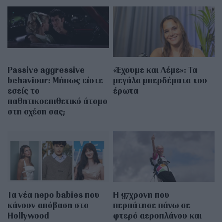
Passive aggressive
«Έχουμε και Λέμε»: Τα
behaviour: Μήπως είστε
μεγάλα μπερδέματα του
εσείς το
έρωτα
παθητικοεπιθετικό άτομο
στη σχέση σας;
Τα νέα nepo babies που
Η 97χρονη που
κάνουν απόβαση στο
περπάτησε πάνω σε
Hollywood
φτερό αεροπλάνου και