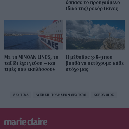
έσπασε το προηγούμενο
(δικό της) ρεκόρ Γκίνες
Με τη MINOAN LINES, το
Η μέθοδος 3-6-9 που
ταξίδι έχει γεύση – και
βοηθά να πετύχουμε κάθε
τιμές που εκπλήσσουν
στόχο μας
SEX TOYS
ΑΥΞΗΣΗ ΠΩΛΗΣΕΩΝ SEX TOYS
ΚΟΡΩΝΟΪΟΣ