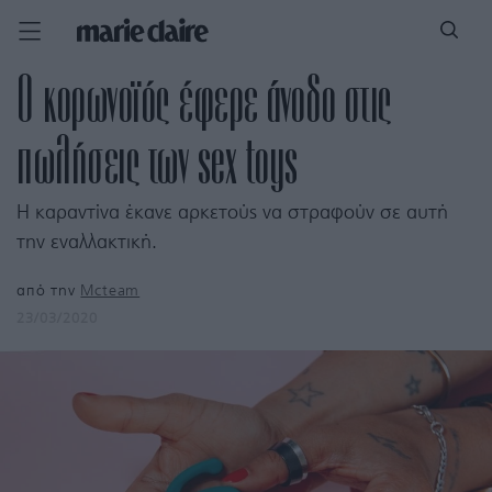
Ο κορωνοϊός έφερε άνοδο στις
πωλήσεις των sex toys
Η καραντίνα έκανε αρκετούς να στραφούν σε αυτή
την εναλλακτική.
από την
Mcteam
23/03/2020