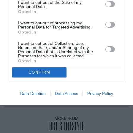
I want to opt-out of the Sale of my
πορνό με θέμα τον κορωνοϊό στις αντίστοιχες
Personal Data.
Opted In
πλατφόρμες.
I want to opt-out of processing my
Personal Data for Targeted Advertising.
ADVERTISEMENT - CONTINUE READING BELOW
Opted In
I want to opt-out of Collection, Use,
Retention, Sale, and/or Sharing of my
RELATED STORY
Personal Data that Is Unrelated with the
Purposes for which it was collected.
Opted In
CONFIRM
Η Φλωρεντία βάζει και τα βιβλία σε
καραντίνα 7 ημερών
Data Deletion
Data Access
Privacy Policy
MORE FROM
ART & LIFESTYLE