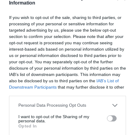
Information
αυξάνονται, ανεβαίνουν και οι πωλήσεις των sex
toys σε παγκόσμιο επίπεδο. Σύμφωνα με το
If you wish to opt-out of the sale, sharing to third parties, or
περιοδικό T3, η εταιρεία Womanizer είχε αύξηση
processing of your personal or sensitive information for
targeted advertising by us, please use the below opt-out
50% στις πωλήσεις της από την 1 Ιανουαρίου
section to confirm your selection. Please note that after your
όταν και ξεκίνησε η ραγδαία εξάπλωση του ιού
opt-out request is processed you may continue seeing
interest-based ads based on personal information utilized by
στην Κίνα. Ενώ οι πωλήσεις στην Ιταλία, που
us or personal information disclosed to third parties prior to
είναι σε γενική καραντίνα από τις αρχές του
your opt-out. You may separately opt-out of the further
disclosure of your personal information by third parties on the
Μαρτίου, ήταν 60% πάνω από τις
IAB’s list of downstream participants. This information may
προβλεπόμενες.
also be disclosed by us to third parties on the
IAB’s List of
Downstream Participants
that may further disclose it to other
Το σεξ είναι ένα από τα δημοφιλέστερα θέματα
third parties.
συζήτησης αυτών των ημερών. Τα sites ερωτικού
Personal Data Processing Opt Outs
περιεχομένου CamSoda και Pornhub πρόσφεραν
I want to opt-out of the Sharing of my
στους χρήστες τους δωρεάν πρόσβαση στο
personal data.
Opted In
περιεχόμενό τους
ενώ έχει προκύψει ποικιλία