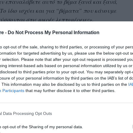
αν επαναλάβετε αυτό το βήμα ξανά και ξανά,
Το ίδιο ισχύει και για “βήματα” που κάνουμε
τύσσονται στις μικρές λεπτομέρειες».
re -
Do Not Process My Personal Information
α να κάνετε αυτά τα βήματα, διαβάστε
μίες που θα βελτιώσουν τη σχέση σας μέσα σε
to opt-out of the sale, sharing to third parties, or processing of your per
formation for targeted advertising by us, please use the below opt-out s
r selection. Please note that after your opt-out request is processed y
eing interest-based ads based on personal information utilized by us or
disclosed to third parties prior to your opt-out. You may separately opt-
losure of your personal information by third parties on the IAB’s list of
ή
«Ανυπομονώ για την ώρα που θα σε δω»
. Δεν
. This information may also be disclosed by us to third parties on the
IA
Participants
that may further disclose it to other third parties.
ρισσότερες λεπτομέρειες. Δεν χάνετε χρόνο και
l Data Processing Opt Outs
 καθρέπτη
o opt-out of the Sharing of my personal data.