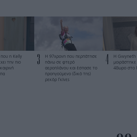
3
4
 που η Kelly
Η 97χρονη που περπάτησε
Η Gwyneth 
χει την πιο
πάνω σε φτερό
μοιράστηκε 
καιρινή
αεροπλάνου και έσπασε το
48ωρο στο 
μπα
προηγούμενο (δικό της)
ρεκόρ Γκίνες