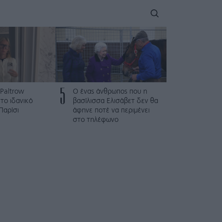
5
Paltrow
Ο ένας άνθρωπος που η
το ιδανικό
βασίλισσα Ελισάβετ δεν θα
Παρίσι
άφηνε ποτέ να περιμένει
στο τηλέφωνο