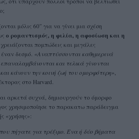
ς, ότι υπάρχουν πολλοί τρόποι να βελτιωθεί
ο;
ζονται μόλις 60″ για να γίνει μια σχέση
ο ρομαντισμός, η φιλία, η αφοσίωση και η
ως
χρειάζονται πομπώδεις και μεγάλες
 έναν δεσμό.
«Αναπτύσσονται καθημερινά
υ επαναλαμβάνονται και τελικά γίνονται
 και κάνουν την κοινή ζωή του ομορφότερη»
,
έκτορας στο Harvard.
ται αρκετά συχνά, δημιουργούν το όμορφο
γος χρησιμοποίησε το παρακατω παράδειγμα
ής «χρήσης»:
που πήγατε για τρέξιμο. Ένα ή δύο βήματα