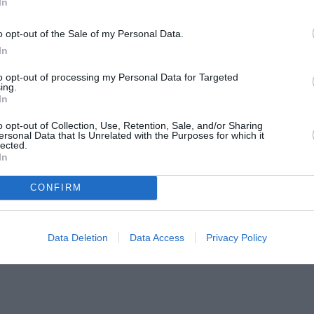
In
άνω του. Τι πιο όμορφο για να βρει ξαφνικά
ίτε επίσης να το αφήσετε στην τσέπη του
o opt-out of the Sale of my Personal Data.
λι δεν θα το περιμένει, πάλι θα χαρεί πολύ.
In
to opt-out of processing my Personal Data for Targeted
ing.
In
 είτε συζητώντας τη από κοντά, την ώρα που
o opt-out of Collection, Use, Retention, Sale, and/or Sharing
ersonal Data that Is Unrelated with the Purposes for which it
τε στον καναπέ.
lected.
In
CONFIRM
ι από το σπίτι ή κάθεται στον καναπέ. Θα
Data Deletion
Data Access
Privacy Policy