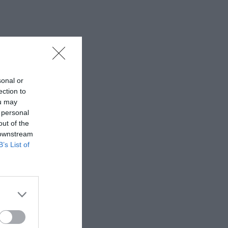
sonal or
ection to
ou may
 personal
out of the
 downstream
B’s List of