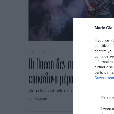
Marie Clai
If you wish 
sensitive in
confirm you
04. 02. 2026
continue se
Οι Queen δεν σκοπεύουν να περ
information 
further disc
participants
επικίνδυνο μέρος
Downstream 
Όσα είπε ο κιθαρίστας του συγκροτήματος, γι
Persona
By
Mcteam
I want t