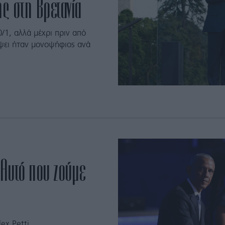
ης στη Βρετανία
/1, αλλά μέχρι πριν από
όψει ήταν μονοψήφιος ανά
«Αυτό που ζούμε
ex Petti.