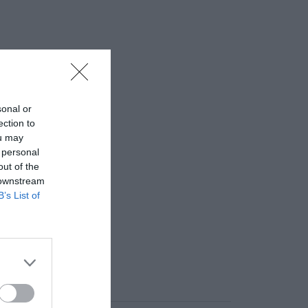
sonal or
ection to
ou may
 personal
out of the
 downstream
B’s List of