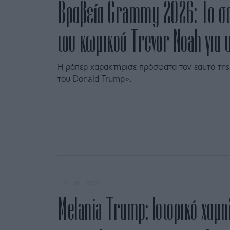
Βραβεία Grammy 2026: Το σα
του κωμικού Trevor Noah για τ
Η ράπερ χαρακτήρισε πρόσφατα τον εαυτό της
του Donald Trump».
28. 01. 2026
Melania Trump: Ιστορικό χαμ