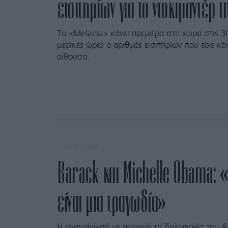
εισιτηρίων για το ντοκιμαντέρ τ
Το «Melania» κάνει πρεμιέρα στη χώρα στις 30
μερικές ώρες ο αριθμός εισιτηρίων που είχε κ
αίθουσα.
26. 01. 2026
Barack και Michelle Obama: 
είναι μια τραγωδία»
Η ανακοίνωσή με αφορμή τη δολοφονία του Al