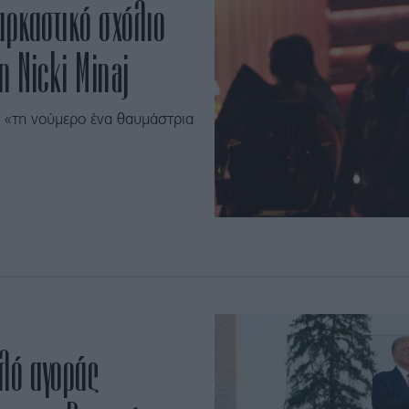
ρκαστικό σχόλιο
η Nicki Minaj
 «τη νούμερο ένα θαυμάστρια
ηλό αγοράς