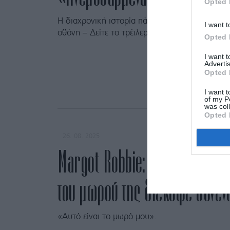
Opted 
Η διαχρονική ιστορία πάθους και καταστροφής
I want t
οθόνη – Δείτε το τρέιλερ.
Opted 
I want 
Advertis
Opted 
I want t
of my P
was col
Opted 
26. 08. 2025
Margot Robbie: Η αντίδρασή τη
του μωρού της διέκοψε συνέν
«Αυτό είναι το μωρό μου».