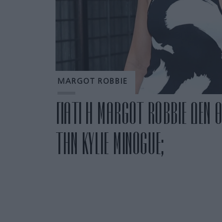
MARGOT ROBBIE
ΓΙΑΤΙ Η MARGOT ROBBIE ΔΕΝ Θ
ΤΗΝ KYLIE MINOGUE;