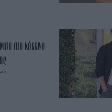
ιση στο κόκκινο
της
rrell.