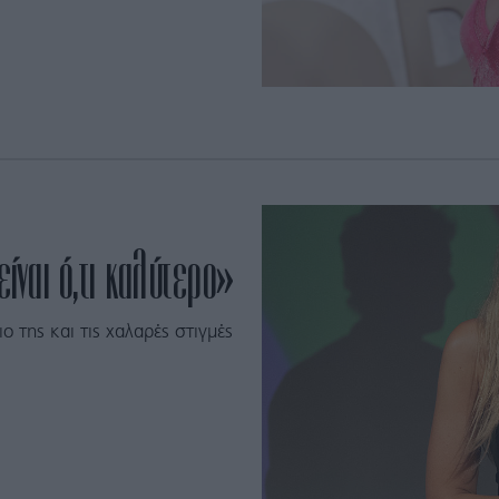
ίναι ό,τι καλύτερο»
ο της και τις χαλαρές στιγμές