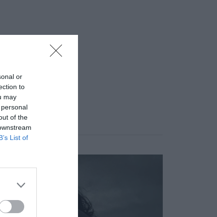
sonal or
ection to
ou may
 personal
out of the
 downstream
B’s List of