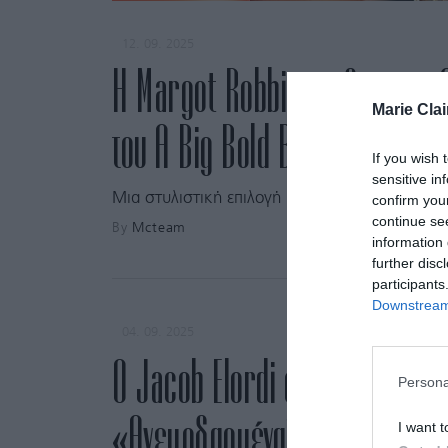
12. 09. 2025
H Margot Robbie με διάφανο 
Marie Clai
του A Big Bold Beautiful Jou
If you wish 
sensitive in
Μια στυλιστική επιλογή που δεν περίμενε κανεί
confirm you
continue se
By
Mcteam
information 
further disc
participants
Downstream 
04. 09. 2025
Ο Jacob Elordi σαγηνεύει τη 
Persona
«Ανεμοδαρμένα Ύψη»
I want t