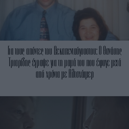
Για τους απόντες του Δεκαπενταύγουστου: Ο Θανάσης
Τριαρίδης έγραψε για τη μαμά του που έφυγε μετά
από χρόνια με Αλτσχάιμερ