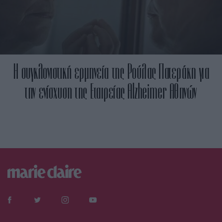
Η συγκλονιστική ερμηνεία της Ρούλας Πατεράκη για
την ενίσχυση της Εταιρείας Alzheimer Αθηνών