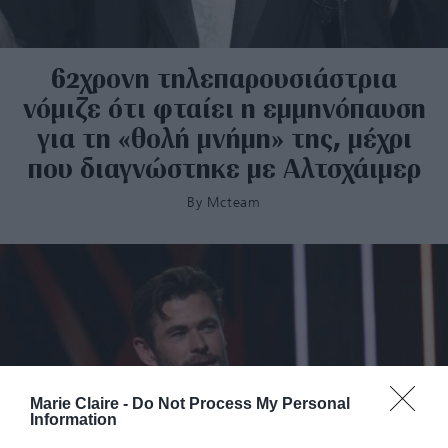
62χρονη τηλεπαρουσιάστρια
νόμιζε ότι φταίει η εμμηνόπαυση
για τη «θολή μνήμη» της, μέχρι
που διαγνώστηκε με Αλτσχάιμερ
By
Mcteam
Marie Claire -
Do Not Process My Personal
Information