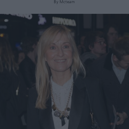
By
Mcteam