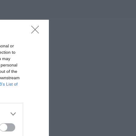
sonal or
ection to
ou may
 personal
out of the
 downstream
B’s List of