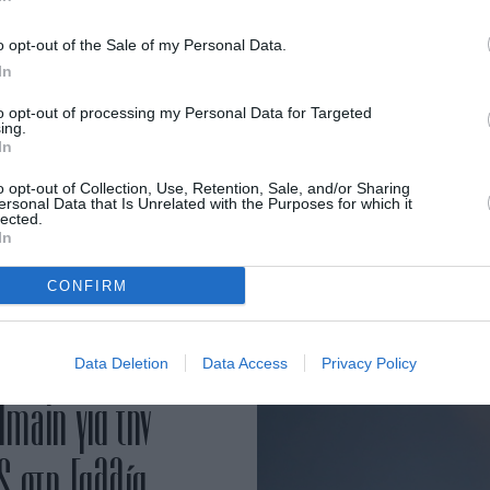
o opt-out of the Sale of my Personal Data.
In
 Macron με… μώλωπες σε καμπάνια
to opt-out of processing my Personal Data for Targeted
ing.
αικών
In
o opt-out of Collection, Use, Retention, Sale, and/or Sharing
ersonal Data that Is Unrelated with the Purposes for which it
οκαριστικές αφίσες με μελανιασμένα διάσημα
lected.
In
 για ένα τόσο ευαίσθητο θέμα.
CONFIRM
Data Deletion
Data Access
Privacy Policy
main για την
S στη Γαλλία