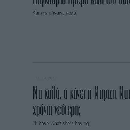
Kαι της πήγαινε πολύ
31. 10. 2017
Μα καλά, τι κάνει η Μπριζιτ Μακ
χρόνια νεότερη;
I’ll have what she’s having