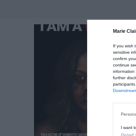
Marie Clai
If you wish 
sensitive in
confirm you
continue se
information 
further disc
participants
Downstream 
Persona
I want t
Opted 