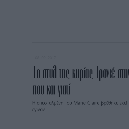
08. 09. 2017
Το στυλ της κυρίας Τρονιέ στη
που και γιατί
Η απεσταλμένη του Marie Claire βρέθηκε εκεί
έγιναν