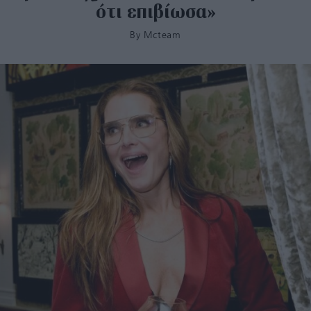
ότι επιβίωσα»
By
Mcteam