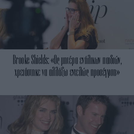
Brooke Shields: «Ως μητέρα ενήλικων παιδιών,
χρειάστηκε να αλλάξω εντελώς προσέγγιση»