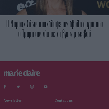
Η Μπρουκ Σιλντς αποκάλυψε την άβολη στιγμή που
ο Τραμπ της ζήτησε να βγουν ραντεβού
Newsletter
Contact us