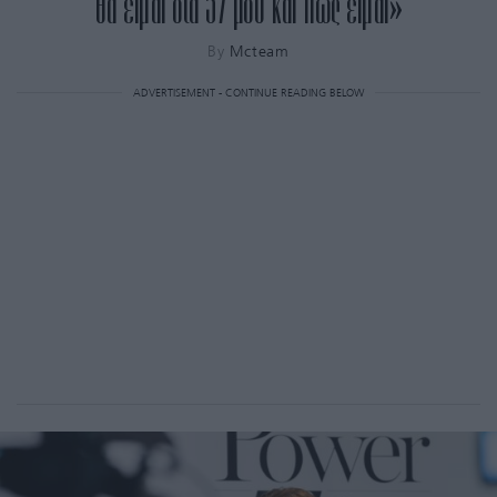
θα είμαι στα 57 μου και πώς είμαι»
By
Mcteam
ADVERTISEMENT - CONTINUE READING BELOW