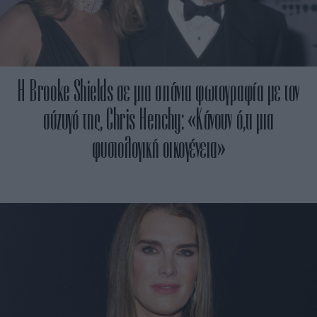
H Brooke Shields σε μια σπάνια φωτογραφία με τον
σύζυγό της, Chris Henchy: «Κάνουν ό,τι μια
φυσιολογική οικογένεια»