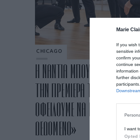
Marie Clai
If you wish 
sensitive in
CHICAGO
confirm you
continue se
H ΝΑΝΤΙΑ ΜΠΟΥΛΕ ΣΤΟ MARIE 
information 
further disc
ΤΗΝ ΠΡΕΜΙΕΡΑ ΤΟΥ CHICAGO: «
participants
Downstream 
ΟΦΕΙΛΟΥΜΕ ΝΑ ΜΗΝ ΘΕΩΡΟΥΜ
Persona
ΔΕΔΟΜΕΝΟ»
I want t
Opted 