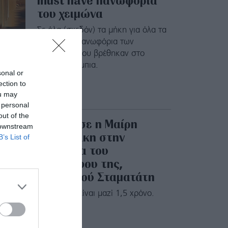
must have πανωφόρια
του χειμώνα
Σε όλα (σχεδόν) τα μήκη για όλα τα
γούστα τα πανωφόρια των
επωνύμων που βρέθηκαν στο
θέατρο Ολύμπια.
sonal or
ection to
ou may
 personal
out of the
Tι φόρεσε η Μαίρη
 downstream
Συνατσάκη στην
B’s List of
πρεμιέρα του
συντρόφου της,
Αιμιλιανού Σταματάτη
Το ζευγάρι είναι μαζί 1,5 χρόνο.