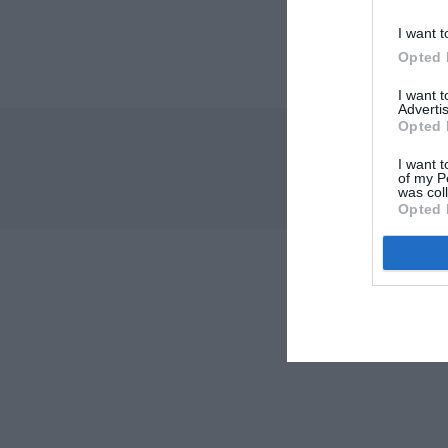
I want t
Opted 
I want 
Advertis
Opted 
I want t
of my P
was col
Opted 