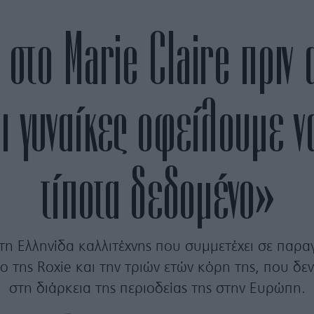
 στο Marie Claire πριν 
Οι γυναίκες οφείλουμε 
τίποτα δεδομένο»
τη Ελληνίδα καλλιτέχνης που συμμετέχει σε παρα
ο της Roxie και την τριών ετών κόρη της, που δ
στη διάρκεια της περιοδείας της στην Ευρώπη.