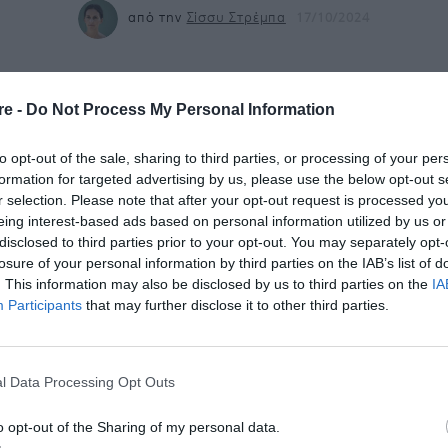
από την
Σίσσυ Στρέμπα
17/10/2024
re -
Do Not Process My Personal Information
to opt-out of the sale, sharing to third parties, or processing of your per
θεατρική σεζόν ξεκινά πολύ δυναμικά φέτος στη χώρ
formation for targeted advertising by us, please use the below opt-out s
μία παραγωγή που έρχεται απευθείας από το Broadw
r selection. Please note that after your opt-out request is processed y
eing interest-based ads based on personal information utilized by us or
Chicago
.
Το μακροβιότερο μιούζικαλ του ιστορικού 
disclosed to third parties prior to your opt-out. You may separately opt-
α της Νέας Υόρκης θα ταξιδέψει σε σχεδόν όλη την 
losure of your personal information by third parties on the IAB’s list of
. This information may also be disclosed by us to third parties on the
IA
επόμενους 8 μήνες ξεκινώντας το ταξίδι του από τη
Participants
that may further disclose it to other third parties.
ristmas Theater στις 18 Οκτωβρίου.
ago» διαδραματίζεται στην καρδιά της ομώνυμης πόλ
l Data Processing Opt Outs
ς ποτοαπαγόρευσης και ακολουθεί την καθηλωτική ι
o opt-out of the Sharing of my personal data.
 Hurt, μιας μικρής χορεύτριας με μεγάλα όνειρα για 