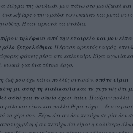
να δείγμα της δουλειάς μου πάνω στο μιούζικαλ και
ένα self tape στην ομάδα των creatives και μετά συ
κηνοθέτη. Ήταν αρκετά τα στάδια.
πήραν τηλέφωνο από την εταιρεία και μου είπα
 ρόλο ξετρελάθηκα.
Πέρασε αρκετός καιρός, επειδ
ιάφορες φάσεις μέσα στο καλοκαίρι. Είχα αγωνία κα
 ειδικά για ένα τέτοιο έργο.
οπότε είμαι
η ζωή μου έχω κάνει πολλές οντισιόν,
μένη με αυτή τη διαδικασία και το γεγονός ότι 
εί αυτό για το οποίο έχεις πάει.
Παίζουν πολλά
 ρόλο και είναι και πολλά θέμα τύχης – δεν περνο
 το χέρι σου. Ξέρω ότι αν δεν πετύχω σε μία δεν σ
 αποτυχημένη ή αν πετύχω ότι είμαι η καλύτερη όλω
 επειδή οι απαιτήσεις σε τέτοιους ρόλους και τέτοι