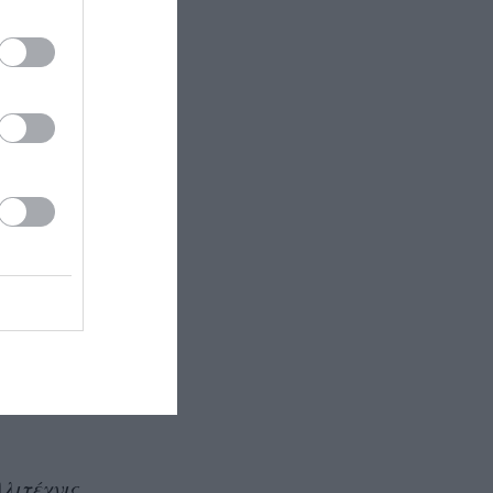
ση
ηγόρο
επηρεάσει
ν είναι η
ρατούμενή
η και την
.
μης του
α, όπως
d και του
λιτέχνις