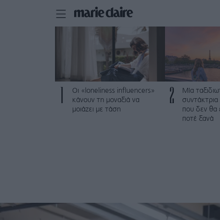
1
2
Οι «loneliness influencers»
Μία ταξιδιω
κάνουν τη μοναξιά να
συντάκτρια 
μοιάζει με τάση
που δεν θα
ποτέ ξανά