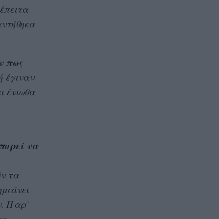
 έπειτα
ναντήθηκα
ν πως
ή έγιναν
ι ένιωθα
μπορεί να
ύν τα
ημαίνει
ν. Παρ’
ες