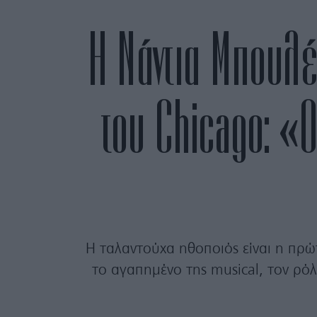
H Νάντια Μπουλέ
του Chicago: «
Η ταλαντούχα ηθοποιός είναι η πρώ
το αγαπημένο της musical, τον ρόλ