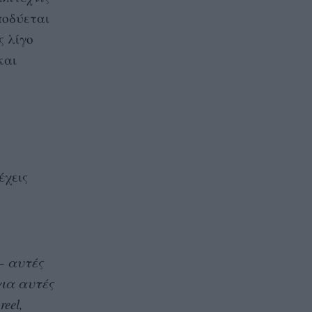
οδύεται
ς λίγο
και
έχεις
– αυτές
για αυτές
eel,