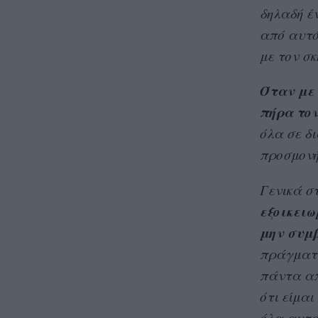
δηλαδή έ
από αυτό 
με τον σ
Όταν με 
πήρα τον
όλα σε δ
προσμονή,
Γενικά στ
εξοικειω
μην συμβ
πράγματα
πάντα από
ότι είμαι
όλα αυτά,