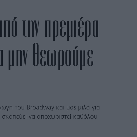
από την πρεμιέρα
να μην θεωρούμε
γωγή του Broadway και μας μιλά για
εν σκοπεύει να αποχωριστεί καθόλου