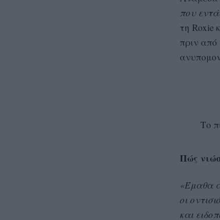
που εντά
τη Roxie 
πριν από
ανυπομον
Tο π
Πώς νιώσ
«Έμαθα α
οι οντισι
και ειδοπ