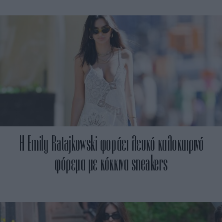
Η Emily Ratajkowski φοράει λευκό καλοκαιρινό
φόρεμα με κόκκινα sneakers