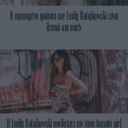
Η αγαπημένη φούστα της Emily Ratajkowski είναι
λευκή και σατέν
H Emily Ratajkowski συνδυάζει την τάση tomato girl