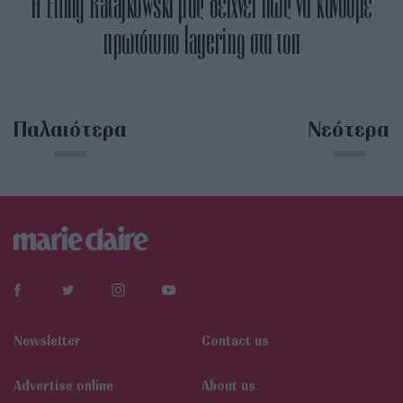
Η Emily Ratajkowski μάς δείχνει πώς να κάνουμε
πρωτότυπο layering στα τοπ
Παλαιότερα
Νεότερα
Newsletter
Contact us
Αdvertise online
About us