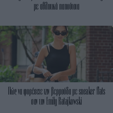
με αθλητικά παπούτσια
Πώς να φορέσετε τζιν βερμούδα με sneaker flats
σαν την Emily Ratajkowski