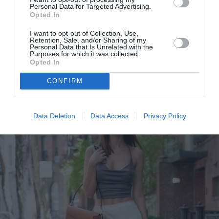
Personal Data for Targeted Advertising.
Opted In
I want to opt-out of Collection, Use,
Retention, Sale, and/or Sharing of my
Personal Data that Is Unrelated with the
Purposes for which it was collected.
Η Emily Ratajkowski συνδυάζει boxer σορτς με
Opted In
cropped top
CONFIRM
Data Deletion
Data Access
Privacy Policy