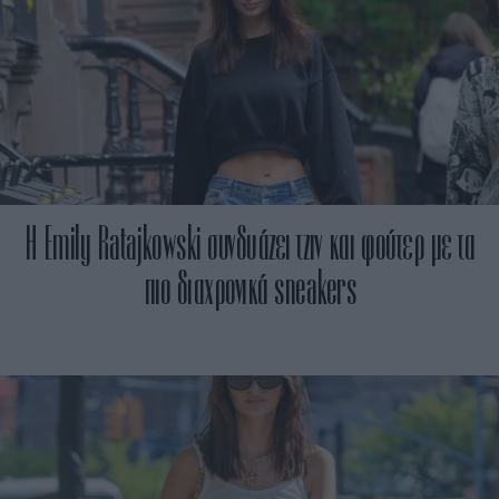
Η Emily Ratajkowski συνδυάζει τζιν και φούτερ με τα
πιο διαχρονικά sneakers