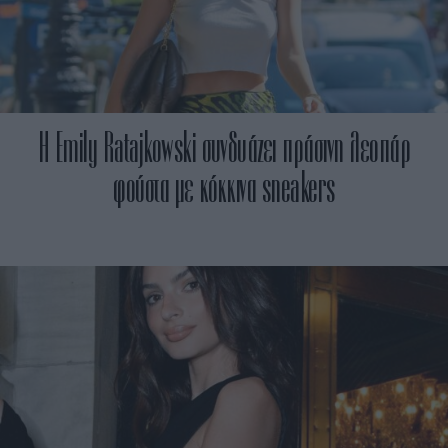
H Emily Ratajkowski συνδυάζει πράσινη λεοπάρ
φούστα με κόκκινα sneakers