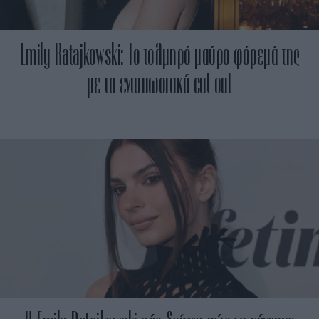
Emily Ratajkowski: Το τολμηρό μαύρο φόρεμά της
με τα εντυπωσιακά cut out