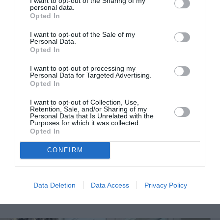
I want to opt-out of the Sharing of my
personal data.
Opted In
I want to opt-out of the Sale of my
Personal Data.
Opted In
I want to opt-out of processing my
Personal Data for Targeted Advertising.
Opted In
I want to opt-out of Collection, Use,
Retention, Sale, and/or Sharing of my
Personal Data that Is Unrelated with the
Purposes for which it was collected.
Opted In
Μαρίνα Σάττι – Κλαυδία στη ζυγαριά των social
CONFIRM
media: Γιατί δεν ωφελούν καμία γυναίκα αυτές οι
συγκρίσεις
Data Deletion
Data Access
Privacy Policy