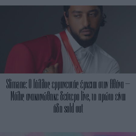
Slimane: Ο Γάλλος ερμηνευτής έρχεται στην Αθήνα –
Μόλις ανακοινώθηκε δεύτερο live, το πρώτο είναι
ήδη sold out