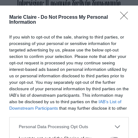
Intervision: Ο ρωσικός διεθνής διαγωνισμός
τραγουδιού-απάντηση στη Eurovision θέλει να
Marie Claire -
Do Not Process My Personal
Information
προάγει παραδοσιακές αξίες
If you wish to opt-out of the sale, sharing to third parties, or
By
Mcteam
processing of your personal or sensitive information for
targeted advertising by us, please use the below opt-out
ADVERTISEMENT - CONTINUE READING BELOW
section to confirm your selection. Please note that after your
opt-out request is processed you may continue seeing
interest-based ads based on personal information utilized by
us or personal information disclosed to third parties prior to
your opt-out. You may separately opt-out of the further
disclosure of your personal information by third parties on the
IAB’s list of downstream participants. This information may
also be disclosed by us to third parties on the
IAB’s List of
Downstream Participants
that may further disclose it to other
third parties.
Personal Data Processing Opt Outs