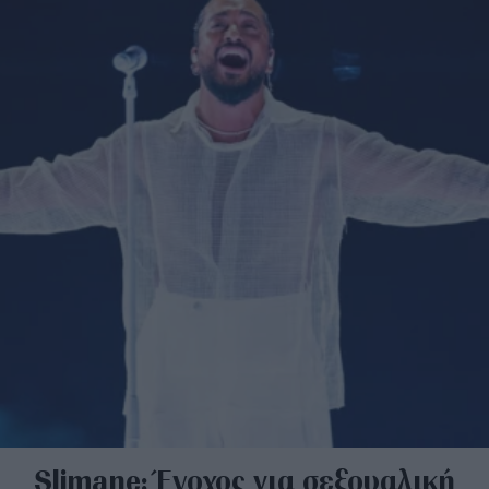
Slimane: Ένοχος για σεξουαλική