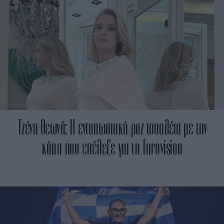
Τζένη Θεωνά: Η εντυπωσιακή ροζ τουαλέτα με την
κάπα που επέλεξε για τη Eurovision