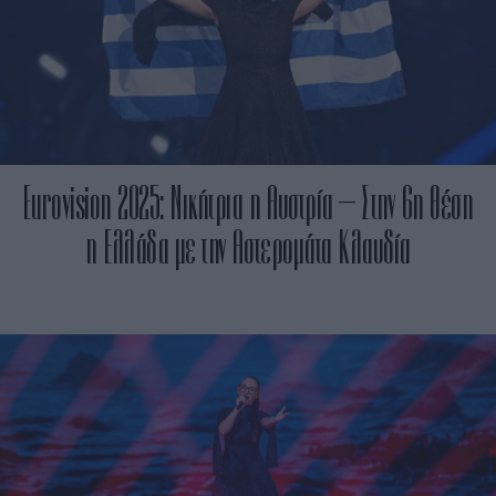
Eurovision 2025: Νικήτρια η Αυστρία – Στην 6η θέση
η Ελλάδα με την Αστερομάτα Κλαυδία