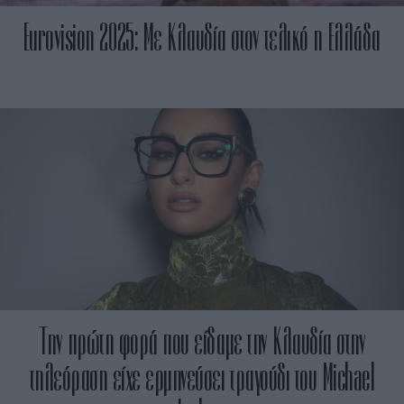
Eurovision 2025: Με Κλαυδία στον τελικό η Ελλάδα
Την πρώτη φορά που είδαμε την Κλαυδία στην
τηλεόραση είχε ερμηνεύσει τραγούδι του Michael