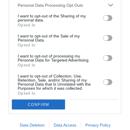
Personal Data Processing Opt Outs
«
Η Dara είναι μεγάλη σταρ, ιδιαίτερο κορίτσι,
πλάσμα, μεταμορφώνεται στη σκηνή, την
I want to opt-out of the Sharing of my
personal data.
αγαπάει η κάμερα, τραγουδάει καλά, χορεύει
Opted In
καλά
» είχε πει ο συνθέτης σε τηλεοπτική δήλωσή
I want to opt-out of the Sale of my
Personal Data.
του λίγο πριν από τον τελικό του διαγωνισμού.
Opted In
«
Έχουμε πάρα πολύ ενθουσιασμό και να ξέρετε
I want to opt-out of processing my
Ακύλα
ότι η Dara είναι πολύ φίλη και με τον
και
Personal Data for Targeted Advertising.
Opted In
Αντιγόνη
με την
[τη συμμετοχή της Κύπρου]»
I want to opt-out of Collection, Use,
είχε προσθέσει η Βικτώρια Χαλκίτη.
Retention, Sale, and/or Sharing of my
Personal Data that Is Unrelated with the
Purposes for which it was collected.
Δείτε το βίντεο με τις δηλώσεις τους:
Opted In
CONFIRM
Data Deletion
Data Access
Privacy Policy