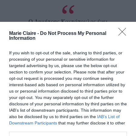
Ο Δημήτρης Κοντόπουλος έχει
συνεργαστεί με καλλιτέχνες της
ελληνικής ποπ, όπως οι Αντώνης Ρέμος,
Marie Claire -
Do Not Process My Personal
Δέσποινα Βανδή, Άννα Βίσση, Έλενα
Information
Παπαρίζου και Μιχάλης Χατζηγιάννης,
υπογράφοντας σε πολλές περιπτώσεις
If you wish to opt-out of the sale, sharing to third parties, or
πλατινένιους και χρυσούς δίσκους.
processing of your personal or sensitive information for
targeted advertising by us, please use the below opt-out
Η μουσική του όμως έχει ντύσει και ταινίες και
section to confirm your selection. Please note that after your
τηλεοπτικές σειρές, με πλέον χαρακτηριστική
opt-out request is processed you may continue seeing
interest-based ads based on personal information utilized by
Λούφα και παραλλαγή
Νίκου
ίσως τη «
» του
us or personal information disclosed to third parties prior to
Περάκη
.
your opt-out. You may separately opt-out of the further
disclosure of your personal information by third parties on the
Στα φωνητικά του «Bangaranga» συμμετείχε και
IAB’s list of downstream participants. This information may
also be disclosed by us to third parties on the
IAB’s List of
Βικτώρια Χαλκίτη
η
, Ελληνίδα τραγουδίστρια,
Downstream Participants
that may further disclose it to other
καθηγήτρια φωνητικής και μεταγλωττίστρια.
third parties.