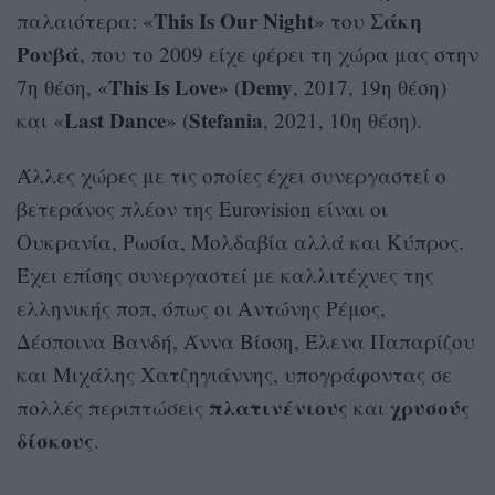
This Is Our Night
Σάκη
παλαιότερα: «
» του
Ρουβά
, που το 2009 είχε φέρει τη χώρα μας στην
This Is Love
Demy
7η θέση, «
» (
, 2017, 19η θέση)
Last Dance
Stefania
και «
» (
, 2021, 10η θέση).
Άλλες χώρες με τις οποίες έχει συνεργαστεί ο
βετεράνος πλέον της Eurovision είναι οι
Ουκρανία, Ρωσία, Μολδαβία αλλά και Κύπρος.
Έχει επίσης συνεργαστεί με καλλιτέχνες της
ελληνικής ποπ, όπως οι Αντώνης Ρέμος,
Δέσποινα Βανδή, Άννα Βίσση, Έλενα Παπαρίζου
και Μιχάλης Χατζηγιάννης, υπογράφοντας σε
πλατινένιους
χρυσούς
πολλές περιπτώσεις
και
δίσκους
.