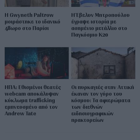
Η Gwyneth Paltrow
Η Έβελυν Μητροπούλου
μοιράστηκε το ιδανικό
έγραψε ιστορία με
48ωρο στο Παρίσι
ασημένιο μετάλλιο στο
Παγκόσμιο Κ20
ΗΠΑ: Εθισμένοι θεατές
Οι πυρκαγιές στην Αττική
webcam αποκάλυψαν
έκαναν τον γύρο του
κύκλωμα trafficking
κόσμου: Τα αφιερώματα
εμπνευσμένο από τον
των διεθνών
Andrew Tate
ειδησιογραφικών
πρακτορείων