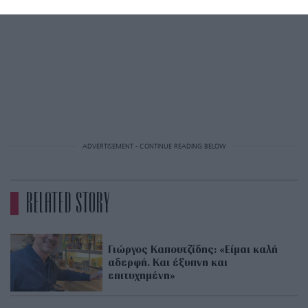
ADVERTISEMENT - CONTINUE READING BELOW
RELATED STORY
Γιώργος Καπουτζίδης: «Είμαι καλή
αδερφή. Και έξυπνη και
επιτυχημένη»