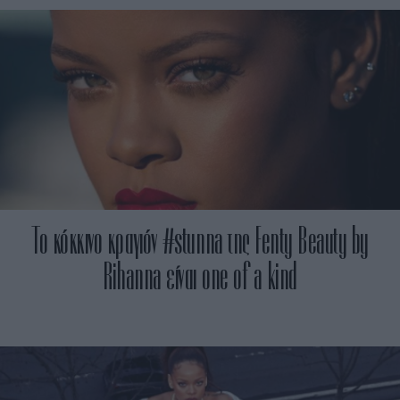
Το κόκκινο κραγιόν #stunna της Fenty Beauty by
Rihanna είναι one of a kind