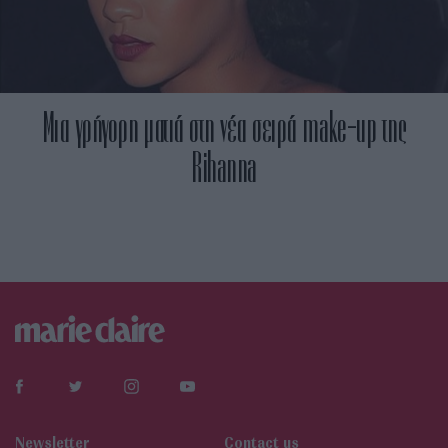
Μια γρήγορη ματιά στη νέα σειρά make-up της
Rihanna
Newsletter
Contact us