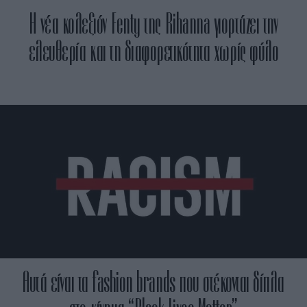
Η νέα κολεξιόν Fenty της Rihanna γιορτάζει την
ελευθερία και τη διαφορετικότητα χωρίς φύλο
Αυτά είναι τα fashion brands που στέκονται δίπλα