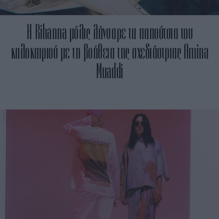
Η Rihanna μόλις λάνσαρε τα παπούτσια του
καλοκαιριού με τη βοήθεια της σχεδιάστριας Amina
Muaddi