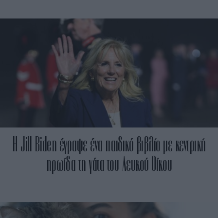
Η Jill Biden έγραψε ένα παιδικό βιβλίο με κεντρική
ηρωίδα τη γάτα του Λευκού Οίκου