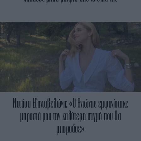
Νατάσα Εξηνταβελώνη: «Ο Αντώνης εμφανίστηκε
μπροστά μου την καλύτερη στιγμή που θα
μπορούσε»