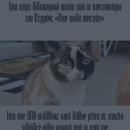
Γάτα πήρε διδακτορικό πτυχίο από το πανεπιστήμιο
του Βερμόντ: «Ήταν πολύ συνεπής»
Γάτα στις ΗΠΑ στάλθηκε κατά λάθος μέσα σε πακέτο
χιλιάδες μίλια μακριά από το σπίτι της