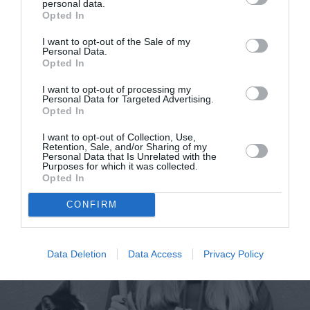
personal data.
Opted In
I want to opt-out of the Sale of my
Personal Data.
Opted In
I want to opt-out of processing my
Personal Data for Targeted Advertising.
Opted In
Η γάτα που πήρε μόνη της το τρένο και έκανε ένα
I want to opt-out of Collection, Use,
Retention, Sale, and/or Sharing of my
ταξίδι σχεδόν 30 χιλιομέτρων
Personal Data that Is Unrelated with the
Purposes for which it was collected.
Opted In
CONFIRM
Data Deletion
Data Access
Privacy Policy