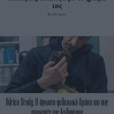
της
By
Mcteam
Adrien Brody: Η άγνωστη φιλοζωική δράση του στις
πυρκαγιές της Καλιφόρνια