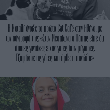
Η Ναταλί άνοιξε το πρώτο Cat Café στην Αθήνα, με
τον σύντροφό της: «Στον Μεσαίωνα ο Πάπας είπε ότι
όποιες γυναίκες είχαν γάτες ήταν μάγισσες.
Εξαφάνισε τις γάτες και ήρθε η πανώλη»