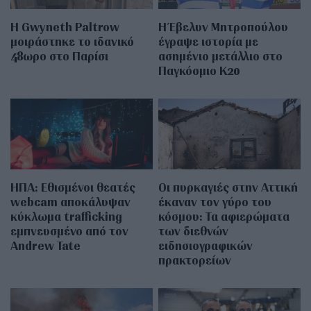
Η Gwyneth Paltrow
Η Έβελυν Μητροπούλου
μοιράστηκε το ιδανικό
έγραψε ιστορία με
48ωρο στο Παρίσι
ασημένιο μετάλλιο στο
Παγκόσμιο Κ20
ΗΠΑ: Εθισμένοι θεατές
Οι πυρκαγιές στην Αττική
webcam αποκάλυψαν
έκαναν τον γύρο του
κύκλωμα trafficking
κόσμου: Τα αφιερώματα
εμπνευσμένο από τον
των διεθνών
Andrew Tate
ειδησιογραφικών
πρακτορείων