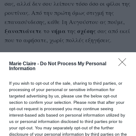
σας, αλλά δεν σου λείπουν τόσο όσο οι φίλοι της
ρουτίνας. Από την πρώτη όμως στιγμή της
επανασύνδεσης, κάθε 1η Αυγούστου ας πούμε,
ξαναπιάνετε
νήμα
σχέσης
το
της
σας από εκεί
που το αφήσατε, χωρίς πολλές εξηγήσεις.
Αλλά η σχέση με τις γάτες του εξοχικού έχει και
μια ακόμα διάσταση. Νιώθεις ότι αναλαμβάνεις
Marie Claire -
Do Not Process My Personal
Information
προστάτιδας
ξανά τους ρόλους της
και της
φροντίστριάς
τους. Παρόλο που όσο λείπεις
If you wish to opt-out of the sale, sharing to third parties, or
processing of your personal or sensitive information for
καταφέρνουν να επιβιώσουν, με έναν σχεδόν
targeted advertising by us, please use the below opt-out
μαγικό τρόπο, και χωρίς εσένα.
section to confirm your selection. Please note that after your
opt-out request is processed you may continue seeing
Καθώς τις βλέπεις να καταπίνουν σχεδόν
interest-based ads based on personal information utilized by
us or personal information disclosed to third parties prior to
αμάσητες τις κροκέτες που τους έβαλες, να
your opt-out. You may separately opt-out of the further
κοιμούνται γαλήνια κάτω από τις καρέκλες στη
disclosure of your personal information by third parties on the