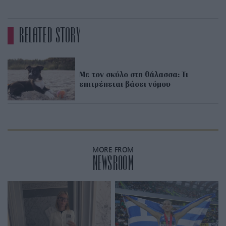
RELATED STORY
Με τον σκύλο στη θάλασσα: Τι
επιτρέπεται βάσει νόμου
MORE FROM
NEWSROOM