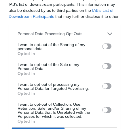
IAB’s list of downstream participants. This information may
βεράντα ή ακόμα και να γουργουρίζουν στην
also be disclosed by us to third parties on the
IAB’s List of
αγκαλιά σου, δεν μπορείς να μην τις φανταστείς
Downstream Participants
that may further disclose it to other
third parties.
τον χειμώνα, ενώ λυσσομανάει ο άνεμος
ανάμεσα στα σπίτια που έχουν αδειάσει όπως
Personal Data Processing Opt Outs
και το δικό σου, να καταφεύγουν, στο καλύτερο
I want to opt-out of the Sharing of my
personal data.
σενάριο, στα ελάχιστα μόνιμα κατοικημένα,
Opted In
ζητιανεύοντας λίγο φαγητό και ένα χάδι, ή να
I want to opt-out of the Sale of my
ανταποκρίνονται στο κάλεσμα των ενστίκτων
Personal Data.
Opted In
τους και να βγαίνουν ξανά στη φύση για κυνήγι.
Ειδικά για τις πιο καλοζωισμένες και καθαρές,
I want to opt-out of processing my
Personal Data for Targeted Advertising.
δεν μπορείς παρά να αναρωτηθείς πόσα άλλα
Opted In
ονόματα
τους έχουν δώσει -Ασπρούλα, Άλμπα,
I want to opt-out of Collection, Use,
Retention, Sale, and/or Sharing of my
όλα
Λευκή, Χιονονιφάδα;- και αν ακούνε σε
ή
Personal Data that Is Unrelated with the
Purposes for which it was collected.
μόνο
δικό
στο
σου.
Opted In