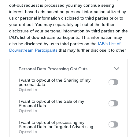
opt-out request is processed you may continue seeing
interest-based ads based on personal information utilized by
us or personal information disclosed to third parties prior to
your opt-out. You may separately opt-out of the further
disclosure of your personal information by third parties on the
IAB’s list of downstream participants. This information may
also be disclosed by us to third parties on the
IAB’s List of
Downstream Participants
that may further disclose it to other
third parties.
Personal Data Processing Opt Outs
I want to opt-out of the Sharing of my
personal data.
Opted In
Το τραγικό τέλος του Τζιν
I want to opt-out of the Sale of my
Χάκμαν: Πέθανε λιμοκτονώντας,
Personal Data.
Opted In
ζούσε με τη σορό της γυναίκας
του στο σπίτι επί μία εβδομάδα
I want to opt-out of processing my
Personal Data for Targeted Advertising.
Opted In
By
Mcteam