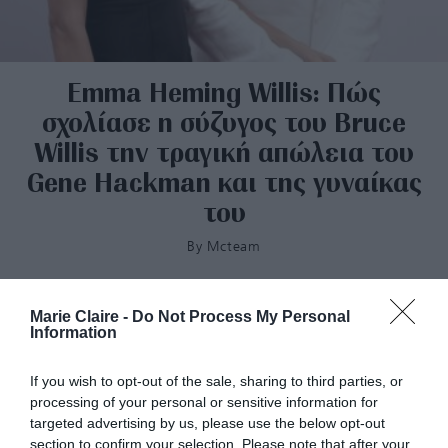
Emma Heming Willis: Πώς
σχολίασε η σύζυγος του Bruce
Willis την τραγική απώλεια του
Gene Hackman και της γυναίκας
του
By
Mcteam
Marie Claire -
Do Not Process My Personal
Information
If you wish to opt-out of the sale, sharing to third parties, or
processing of your personal or sensitive information for
targeted advertising by us, please use the below opt-out
section to confirm your selection. Please note that after your