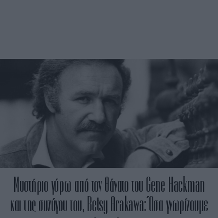
Μυστήριο γύρω από τον θάνατο του Gene Hackman
και της συζύγου του, Betsy Arakawa: Όσα γνωρίζουμε