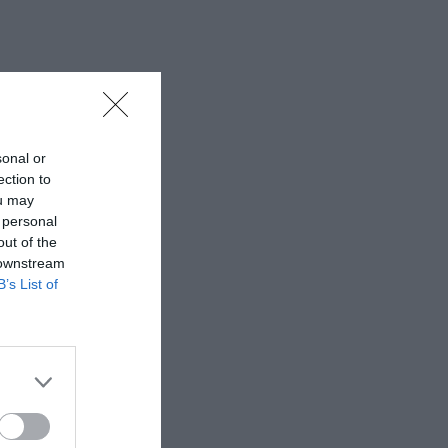
sonal or
ection to
ou may
 personal
out of the
 downstream
B’s List of