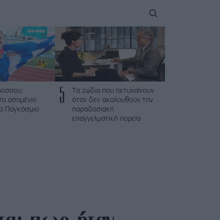
5
ούσσου:
Τα ζώδια που πετυχαίνουν
το ασημένιο
όταν δεν ακολουθούν την
το Παγκόσμιο
παραδοσιακή
επαγγελματική πορεία