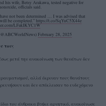
is wife, Betsy Arakawa, tested negative for
onoxide, officials said.
have not been determined … I was advised that
 will be completed.”
https://t.co/SqYuC5X44e
itter.com/LFakIKYC1W
t (@ABCWorldNews)
February 28, 2025
υ τους
μέσως μετά την ανακοίνωση των θανάτων δεν
τραυματισμού, αλλά έκριναν τους θανάτους
ερευνήσουν και δεν απέκλεισαν το ενδεχόμενο
είδιο του άνθρακα βγήκε αρνητικό, ανακοίνωσε