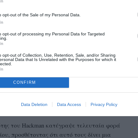
In
ένα πλαϊνό δωμάτιο κοντά στην κουζίνα, ενώ η
στο ακίνητό τους, στο Old Sunset Trail στο Hyde
o opt-out of the Sale of my Personal Data.
In
to opt-out of processing my Personal Data for Targeted
εκρό εδώ και αρκετό καιρό», δήλωσε ο σερίφης
ing.
In
o opt-out of Collection, Use, Retention, Sale, and/or Sharing
ersonal Data that Is Unrelated with the Purposes for which it
δια «αποσύνθεσης» και «μουμιοποίησης» στα
lected.
In
ντετέκτιβ, το ίδιο και του Hackman. Ένας
υ ανήκε στο ζευγάρι βρέθηκε νεκρός σε μια
CONFIRM
ν πιανίστρια.
Data Deletion
Data Access
Privacy Policy
νάτου τους
ότης του Hackman κατέγραψε τελευταία φορά
ου, προσθέτοντας ότι αυτό τους δίνει μια