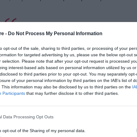
d 10 days before bodies found, sheriff says
re -
Do Not Process My Personal Information
s://t.co/oGw1JE4xeH
to opt-out of the sale, sharing to third parties, or processing of your per
@QM2fan)
March 1, 2025
formation for targeted advertising by us, please use the below opt-out s
r selection. Please note that after your opt-out request is processed y
eing interest-based ads based on personal information utilized by us or
disclosed to third parties prior to your opt-out. You may separately opt-
losure of your personal information by third parties on the IAB’s list of
νός από τα σκυλιά τους βρέθηκαν από την
. This information may also be disclosed by us to third parties on the
IA
υαρίου, στο σπίτι τους στη Σάντα Φε του
Participants
that may further disclose it to other third parties.
τής κάλεσε τις υπηρεσίες έκτακτης ανάγκης.
ο 100, που περιήλθε στην κατοχή του BBC, ο
l Data Processing Opt Outs
τηλεφωνητή πώς βρήκε τα δύο πτώματα.
o opt-out of the Sharing of my personal data.