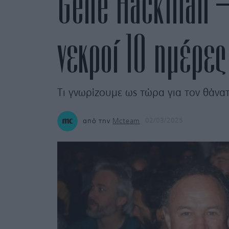
Gene Hackman – 
νεκροί 10 ημέρες
Τι γνωρίζουμε ως τώρα για τον θάν
από την
Mcteam
02/03/2025