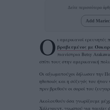
Δείτε περισσότερα άρ
Add Mariecl
Ο
ι αμερικανοί ερευνητές
βραβευμένος με Όσκαρ
πιανίστρια Betsy Arakaw
σπίτι τους στην αμερικανική πολ
Οι αξιωματούχοι δήλωσαν την Παρ
ηθοποιός και η σύζυγός του ήταν 
πριν βρεθούν οι σοροί του ζευγαρ
Ακολουθούν όσα γνωρίζουμε μέχρ
Χόλιγουντ, γνωστού για ταινίες