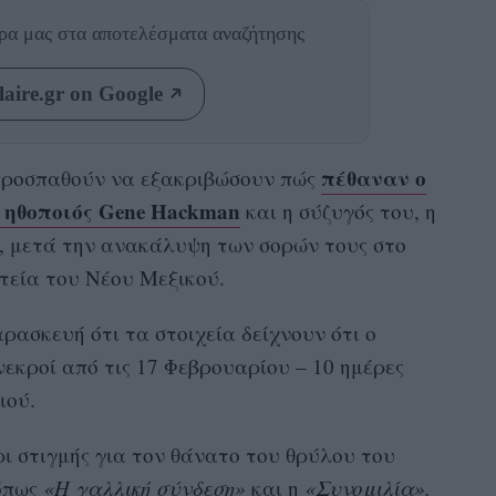
θρα μας
στα αποτελέσματα αναζήτησης
aire.gr on Google
πέθαναν ο
 προσπαθούν να εξακριβώσουν πώς
 ηθοποιός Gene Hackman
και η σύζυγός του, η
a, μετά την ανακάλυψη των σορών τους στο
ιτεία του Νέου Μεξικού.
ασκευή ότι τα στοιχεία δείχνουν ότι ο
νεκροί από τις 17 Φεβρουαρίου – 10 ημέρες
ιού.
ι στιγμής για τον θάνατο του θρύλου του
 όπως
«Η γαλλική σύνδεση»
και η
«Συνομιλία».