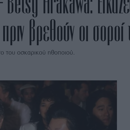
Betsy Arakawa: Εικάζε
 πριν βρεθούν οι σοροί 
ατο του οσκαρικού ηθοποιού.