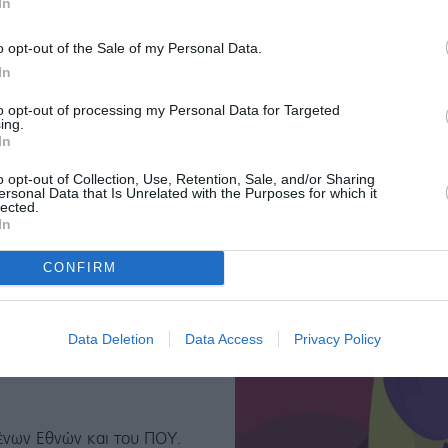
In
δικαιολογίες»
o opt-out of the Sale of my Personal Data.
In
η, συγγνώμη να ζητήσει από
to opt-out of processing my Personal Data for Targeted
ίπε για τον δολοφόνο του
ing.
In
o opt-out of Collection, Use, Retention, Sale, and/or Sharing
ersonal Data that Is Unrelated with the Purposes for which it
lected.
In
CONFIRM
σει θύμα βίας λόγω
Data Deletion
Data Access
Privacy Policy
μένων Εθνών και του ΠΟΥ.