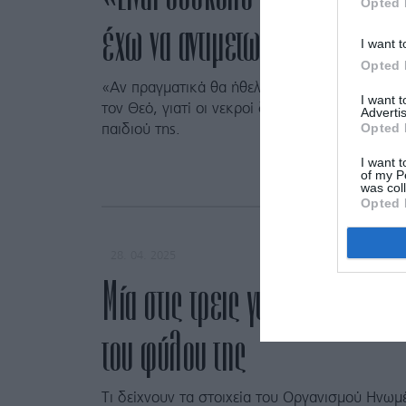
Opted 
έχω να αντιμετωπίσω αισχρές 
I want t
Opted 
«Αν πραγματικά θα ήθελε να ζητήσει συγγνώμ
I want 
τον Θεό, γιατί οι νεκροί δεν γυρίζουν πίσω» ε
Advertis
Opted 
παιδιού της.
I want t
of my P
was col
Opted 
28. 04. 2025
Μία στις τρεις γυναίκες θα πέ
του φύλου της
Τι δείχνουν τα στοιχεία του Οργανισμού Ηνω