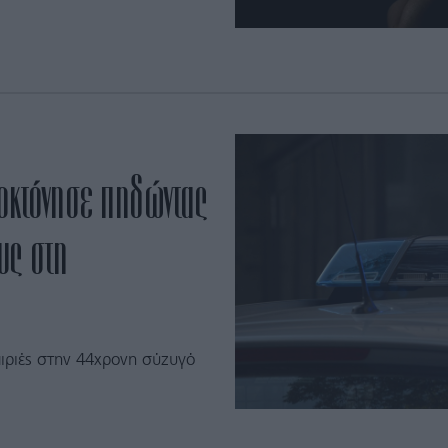
τοκτόνησε πηδώντας
ους στη
ιριές στην 44χρονη σύζυγό