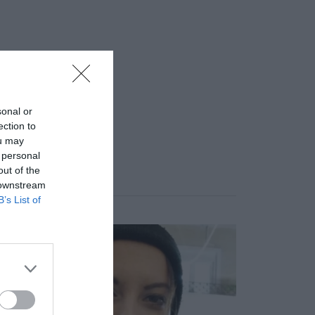
sonal or
ection to
ou may
 personal
out of the
 downstream
B’s List of