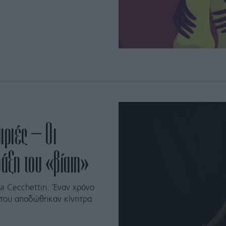
ιριές – Οι
άξη του «βίαιη»
ia Cecchettin. Έναν χρόνο
ά του αποδώθηκαν κίνητρα