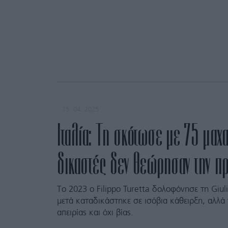
15. 04. 2025
Ιταλία: Τη σκότωσε με 75 μαχα
δικαστές δεν θεώρησαν την πρ
Το 2023 ο Filippo Turetta δολοφόνησε τη Giul
μετά καταδικάστηκε σε ισόβια κάθειρξη, αλλ
απειρίας και όχι βίας.