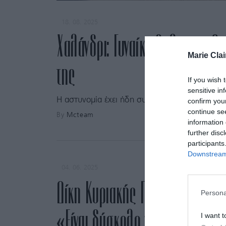
18. 08. 2025
Χαλάνδρι: Γυναίκα δολοφονήθη
Marie Clai
της
If you wish 
sensitive in
Η αστυνομία έχει ήδη συλλάβει τον 28χρονο δ
confirm you
continue se
By
Mcteam
information 
further disc
participants
Downstream 
04. 06. 2025
Δίκη Κυριακής Γρίβα: Ξεσπά η
Persona
«Είναι δύσκολο να αντικρίσω τ
I want t