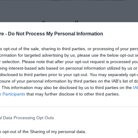
κε στην είσοδο της πολυκοτοικίας
re -
Do Not Process My Personal Information
to opt-out of the sale, sharing to third parties, or processing of your per
formation for targeted advertising by us, please use the below opt-out s
ράστη - Ήταν ο σύντροφός της.
r selection. Please note that after your opt-out request is processed y
eing interest-based ads based on personal information utilized by us or
disclosed to third parties prior to your opt-out. You may separately opt-
losure of your personal information by third parties on the IAB’s list of
. This information may also be disclosed by us to third parties on the
IA
Participants
that may further disclose it to other third parties.
 μητέρα της –
l Data Processing Opt Outs
ον δολοφόνο της,
o opt-out of the Sharing of my personal data.