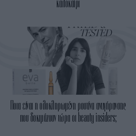
καλοκαίρι
Ποια είναι η ολοκληρωμένη ρουτίνα αντιγήρανσης
που δοκιμάζουν τώρα οι beauty insiders;