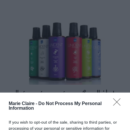
Η νέα σειρά στοματικής φροντίδας «Unident
Pharma Care Mouthwashes» από την InterMed
Marie Claire -
Do Not Process My Personal
Information
By
Mcteam
If you wish to opt-out of the sale, sharing to third parties, or
processing of your personal or sensitive information for
ADVERTISEMENT - CONTINUE READING BELOW