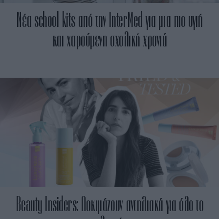
Nέα school kits από την InterMed για μια πιο υγιή
και χαρούμενη σχολική χρονιά
Beauty Insiders: Δοκιμάζουν αντηλιακά για όλο το