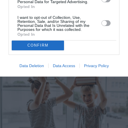
Personal Data for Targeted Advertising.
Opted In
I want to opt-out of Collection, Use,
Retention, Sale, and/or Sharing of my
Personal Data that Is Unrelated with the
Eva Intima PMS SOS: H απάντηση στις δύσκολες
Purposes for which it was collected.
Opted In
ημέρες του μήνα
CONFIRM
Data Deletion
Data Access
Privacy Policy