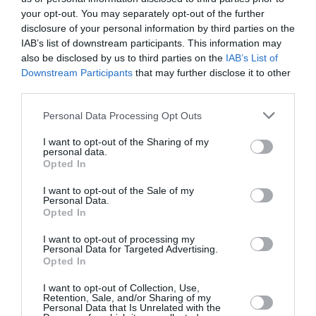
your opt-out. You may separately opt-out of the further
λιπαρότητας, προσφέροντας ματ όψη στην
disclosure of your personal information by third parties on the
επιδερμίδα.
IAB’s list of downstream participants. This information may
also be disclosed by us to third parties on the
IAB’s List of
Μη φωτοτοξική σύνθεση
Downstream Participants
that may further disclose it to other
third parties.
Στο πλαίσιο της επιστημονικής τεκμηρίωσης του
Personal Data Processing Opt Outs
Skin Barrier
νέου αντηλιακού προσώπου
I want to opt-out of the Sharing of my
Protection SPF50
, πραγματοποιήθηκε μελέτη
personal data.
Opted In
φωτοευαισθησίας, τα αποτελέσματα της οποίας
I want to opt-out of the Sale of my
έδειξαν καμία φωτοτοξικότητα.
Personal Data.
Opted In
Η μελέτη αξιολόγησε τη
I want to opt-out of processing my
φωτοκυτταροτοξικότητα του προϊόντος με τη
Personal Data for Targeted Advertising.
Opted In
μέθοδο
in vitro 3T3-NRU Phototoxicity Test
,
I want to opt-out of Collection, Use,
επιβεβαιώνοντας την ασφάλεια της σύνθεσης
Retention, Sale, and/or Sharing of my
Personal Data that Is Unrelated with the
ακόμη και σε συνθήκες συνδυασμένης έκθεσης σε