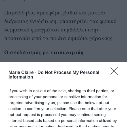
Παράλληλα, προσφέρει βαθιά και μακράς
διάρκειας ενυδάτωση, υποστηρίζει τον φυσικό
δερματικό φραγμό και συμβάλλει στην
προστασία από τα πρώτα σημάδια γήρανσης.
Ο συνδυασμός με νιασιναμίδη
νιασιναμίδη
Η
συμβάλλει στη μείωση της
Marie Claire -
Do Not Process My Personal
υπερμελάγχρωσης και των δυσχρωμιών, μειώνει
Information
την ερυθρότητα και τους ερεθισμούς που
προκαλεί η έκθεση στον ήλιο και υποστηρίζει τη
If you wish to opt-out of the sale, sharing to third parties, or
processing of your personal or sensitive information for
φυσική λειτουργία του δερματικού φραγμού
targeted advertising by us, please use the below opt-out
απέναντι στις επιπτώσεις της ηλιακής
section to confirm your selection. Please note that after your
opt-out request is processed you may continue seeing
ακτινοβολίας. Παράλληλα, προστατεύει από το
interest-based ads based on personal information utilized by
οξειδωτικό στρες και συμβάλλει στη ρύθμιση της
us or personal information disclosed to third parties prior to