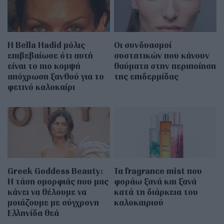
Η Bella Hadid μόλις
Οι συνδυασμοί
επιβεβαίωσε ότι αυτή
συστατικών που κάνουν
είναι το πιο κομψή
θαύματα στην περιποίηση
απόχρωση ξανθού για το
της επιδερμίδας
φετινό καλοκαίρι
Greek Goddess Beauty:
Τα fragrance mist που
Η τάση ομορφιάς που μας
φοράω ξανά και ξανά
κάνει να θέλουμε να
κατά τη διάρκεια του
μοιάζουμε με σύγχρονη
καλοκαιριού
Ελληνίδα θεά